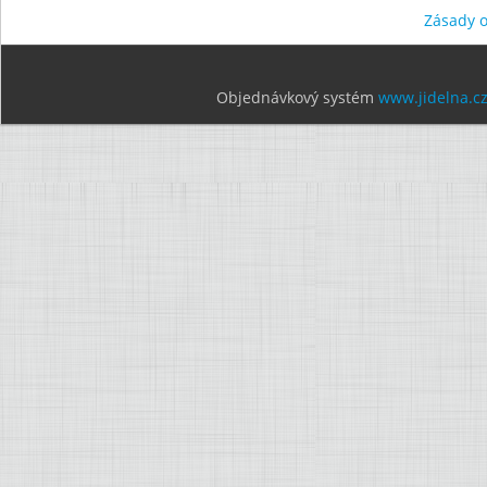
Zásady 
Objednávkový systém
www.jidelna.c