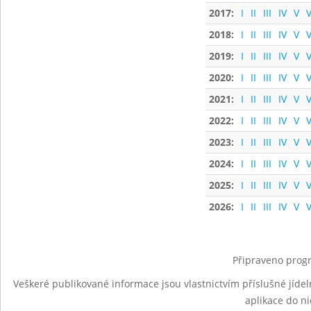
2017:
I
II
III
IV
V
V
2018:
I
II
III
IV
V
V
2019:
I
II
III
IV
V
V
2020:
I
II
III
IV
V
V
2021:
I
II
III
IV
V
V
2022:
I
II
III
IV
V
V
2023:
I
II
III
IV
V
V
2024:
I
II
III
IV
V
V
2025:
I
II
III
IV
V
V
2026:
I
II
III
IV
V
V
Připraveno progr
Veškeré publikované informace jsou vlastnictvím příslušné jídel
aplikace do n