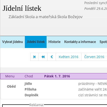
Poslední sync
Jídelní lístek
Pondělí 29.6.2
Základní škola a mateřská škola Božejov
Vybrat jídelnu
Jídelní lístek
Historie
Kontakty a informace
Spot
Květen 2016
Červen 2016
Menu
Chod
Pátek 1. 7. 2016
Jídlo
prázdniny - NEVA
Oběd
Příloha
začínáme vařit 24.
Doplněk
cizí strávníci se 
Reklama: