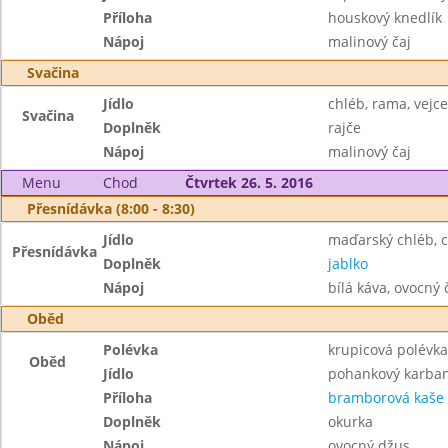
Příloha
houskový knedlík
Nápoj
malinový čaj
Svačina
Jídlo
chléb, rama, vejce
Svačina
Doplněk
rajče
Nápoj
malinový čaj
Menu
Chod
Čtvrtek 26. 5. 2016
Přesnídávka (8:00 - 8:30)
Jídlo
maďarský chléb, 
Přesnídávka
Doplněk
jablko
Nápoj
bílá káva, ovocný 
Oběd
Polévka
krupicová polévka
Oběd
Jídlo
pohankový karba
Příloha
bramborová kaše
Doplněk
okurka
Nápoj
ovocný džus