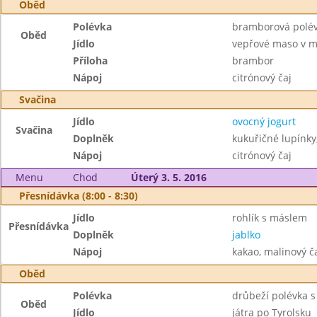
Oběd
Polévka
bramborová polé
Oběd
Jídlo
vepřové maso v m
Příloha
brambor
Nápoj
citrónový čaj
Svačina
Jídlo
ovocný jogurt
Svačina
Doplněk
kukuřičné lupínk
Nápoj
citrónový čaj
Menu
Chod
Úterý 3. 5. 2016
Přesnídávka (8:00 - 8:30)
Jídlo
rohlík s máslem
Přesnídávka
Doplněk
jablko
Nápoj
kakao, malinový č
Oběd
Polévka
drůbeží polévka 
Oběd
Jídlo
játra po Tyrolsku