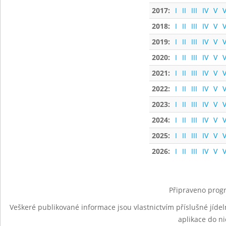
2017:
I
II
III
IV
V
V
2018:
I
II
III
IV
V
V
2019:
I
II
III
IV
V
V
2020:
I
II
III
IV
V
V
2021:
I
II
III
IV
V
V
2022:
I
II
III
IV
V
V
2023:
I
II
III
IV
V
V
2024:
I
II
III
IV
V
V
2025:
I
II
III
IV
V
V
2026:
I
II
III
IV
V
V
Připraveno progr
Veškeré publikované informace jsou vlastnictvím příslušné jídel
aplikace do n