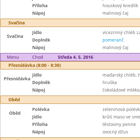
Příloha
houskový knedlík
Nápoj
malinový čaj
Svačina
Jídlo
vícezrnný chléb L
Svačina
Doplněk
pomeranč
Nápoj
malinový čaj
Menu
Chod
Středa 4. 5. 2016
Přesnídávka (8:00 - 8:30)
Jídlo
maďarský chléb, 
Přesnídávka
Doplněk
hruška
Nápoj
čokoládové mléko,
Oběd
Polévka
zeleninová polév
Oběd
Jídlo
krůtí maso ve sm
Příloha
těstoviny penne
Nápoj
ovocný džus