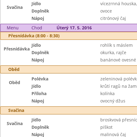
Jídlo
vícezrnná houska
Svačina
Doplněk
ovoce
Nápoj
citrónový čaj
Menu
Chod
Úterý 17. 5. 2016
Přesnídávka (8:00 - 8:30)
Jídlo
rohlík s máslem
Přesnídávka
Doplněk
okurka, rajče
Nápoj
banánové ovesné 
Oběd
Polévka
zeleninová polév
Oběd
Jídlo
krůtí ragů na ža
Příloha
kolínka
Nápoj
ovocný džus
Svačina
Jídlo
broskvová přesní
Svačina
Doplněk
piškot
Nápoj
malinová čaj