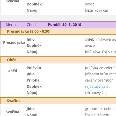
Svačina
Doplněk
ovoce
Nápoj
bezinkový čaj
Menu
Chod
Pondělí 30. 5. 2016
Přesnídávka (8:00 - 8:30)
Jídlo
chléb, mrkvová 
Přesnídávka
Doplněk
ovoce
Nápoj
bílá káva, čaj s c
Oběd
Polévka
polévka ze zelen
Oběd
Jídlo
přírodní krůtí me
Příloha
vařený brambor
Doplněk
rajčatový salát
Nápoj
citronový čaj
Svačina
Jídlo
grahámek, ochuc
Svačina
Nápoj
čaj s citrónem