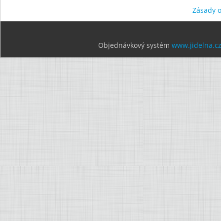
Zásady 
Objednávkový systém
www.jidelna.c