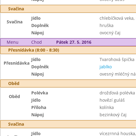
Svačina
Jídlo
chlebíčková veka,
Svačina
Doplněk
hruška
Nápoj
ovocný čaj
Menu
Chod
Pátek 27. 5. 2016
Přesnídávka (8:00 - 8:30)
Jídlo
Tvarohová špička
Přesnídávka
Doplněk
jablko
Nápoj
ovesný mléčný náp
Oběd
Polévka
drožďová polévka
Oběd
Jídlo
hovězí guláš
Příloha
kolínka
Nápoj
bezinkový čaj
Svačina
Jídlo
vícezrnná houska,