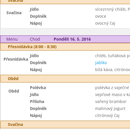
Svačina
Jídlo
vícezrnný chléb,
Svačina
Doplněk
ovoce
Nápoj
ovocný čaj
Menu
Chod
Pondělí 16. 5. 2016
Přesnídávka (8:00 - 8:30)
Jídlo
chléb, tuňáková 
Přesnídávka
Doplněk
jablko
Nápoj
bílá káva, citrónov
Oběd
Polévka
polévka z vaječné 
Oběd
Jídlo
vepřové maso v k
Příloha
vařený brambor
Doplněk
malinový jogurt
Nápoj
citrónový čaj
Svačina