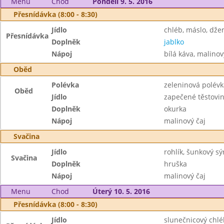
Menu
Chod
Pondělí 9. 5. 2016
Přesnídávka (8:00 - 8:30)
Jídlo
chléb, máslo, dž
Přesnídávka
Doplněk
jablko
Nápoj
bílá káva, malinov
Oběd
Polévka
zeleninová polév
Oběd
Jídlo
zapečené těstovin
Doplněk
okurka
Nápoj
malinový čaj
Svačina
Jídlo
rohlík, šunkový sý
Svačina
Doplněk
hruška
Nápoj
malinový čaj
Menu
Chod
Úterý 10. 5. 2016
Přesnídávka (8:00 - 8:30)
Jídlo
slunečnicový chlé