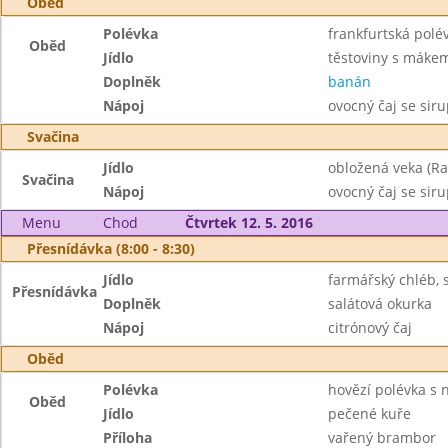
Oběd
Polévka
frankfurtská polé
Oběd
Jídlo
těstoviny s máke
Doplněk
banán
Nápoj
ovocný čaj se sir
Svačina
Jídlo
obložená veka (Ra
Svačina
Nápoj
ovocný čaj se sir
Menu
Chod
Čtvrtek 12. 5. 2016
Přesnídávka (8:00 - 8:30)
Jídlo
farmářský chléb,
Přesnídávka
Doplněk
salátová okurka
Nápoj
citrónový čaj
Oběd
Polévka
hovězí polévka s 
Oběd
Jídlo
pečené kuře
Příloha
vařený brambor