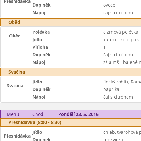
Přesnídávka
Doplněk
ovoce
Nápoj
čaj s citrónem
Oběd
Polévka
cizrnová polévka
Oběd
Jídlo
kuřecí rizoto po 
Příloha
1
Doplněk
čaj s citrónem
Nápoj
zš a mš - balené 
Svačina
Jídlo
finský rohlík, Ram
Svačina
Doplněk
paprika
Nápoj
čaj s citrónem
Menu
Chod
Pondělí 23. 5. 2016
Přesnídávka (8:00 - 8:30)
Jídlo
chléb, tvarohová
Přesnídávka
Doplněk
ředkvička