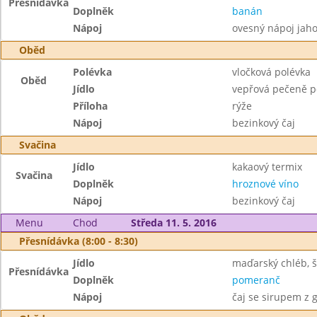
Přesnídávka
Doplněk
banán
Nápoj
ovesný nápoj jaho
Oběd
Polévka
vločková polévka
Oběd
Jídlo
vepřová pečeně p
Příloha
rýže
Nápoj
bezinkový čaj
Svačina
Jídlo
kakaový termix
Svačina
Doplněk
hroznové víno
Nápoj
bezinkový čaj
Menu
Chod
Středa 11. 5. 2016
Přesnídávka (8:00 - 8:30)
Jídlo
maďarský chléb, 
Přesnídávka
Doplněk
pomeranč
Nápoj
čaj se sirupem z 