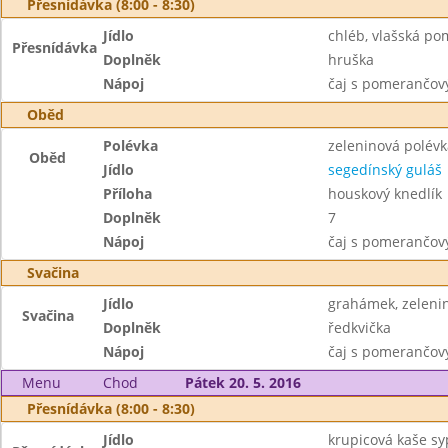
Přesnídávka (8:00 - 8:30)
Jídlo
chléb, vlašská p
Přesnídávka
Doplněk
hruška
Nápoj
čaj s pomerančo
Oběd
Polévka
zeleninová polév
Oběd
Jídlo
segedínský guláš
Příloha
houskový knedlík
Doplněk
7
Nápoj
čaj s pomerančo
Svačina
Jídlo
grahámek, zeleni
Svačina
Doplněk
ředkvička
Nápoj
čaj s pomerančo
Menu
Chod
Pátek 20. 5. 2016
Přesnídávka (8:00 - 8:30)
Jídlo
krupicová kaše s