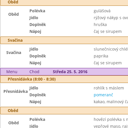
Oběd
Polévka
gulášová
Oběd
Jídlo
rýžový nákyp s o
Doplněk
hruška
Nápoj
čaj se sirupem
Svačina
Jídlo
slunečnicový chlé
Svačina
Doplněk
paprika
Nápoj
čaj se sirupem
Menu
Chod
Středa 25. 5. 2016
Přesnídávka (8:00 - 8:30)
Jídlo
rohlík s máslem
Přesnídávka
Doplněk
pomeranč
Nápoj
kakao, malinový č
Oběd
Polévka
hovězí polévka s 
Oběd
Jídlo
vepřové maso, ra