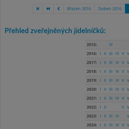
Březen 2016
Duben 2016
Přehled zveřejněných jídelníčků:
2015:
III
2016:
I
II
III
IV
V
V
2017:
I
II
III
IV
V
V
2018:
I
II
III
IV
V
V
2019:
I
II
III
IV
V
V
2020:
I
II
III
IV
V
V
2021:
I
II
III
IV
V
V
2022:
I
II
V
V
2023:
I
II
III
IV
V
2024:
I
II
III
IV
V
V