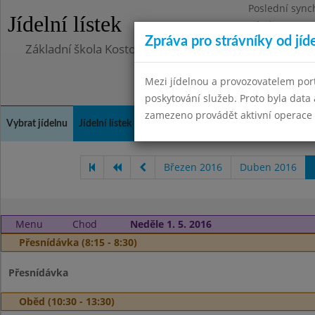
Poslední sync
Jídelní lístek
Pátek 29.8.20
Zpráva pro strávníky od jíd
Základní škola Kostomlaty nad Labem, příspěvková o
Mezi jídelnou a provozovatelem por
poskytování služeb. Proto byla dat
zamezeno provádět aktivní operace (
Vybrat jídelnu
Jídelní lístek
Historie
Kontakty a informace
Doch
Březen 2016
Duben 2016
Menu
Chod
Neděle 1. 5. 2016
Přesnídávka (8:15 - 8:30)
Přesnídávka
Oběd (10:30 - 13:30)