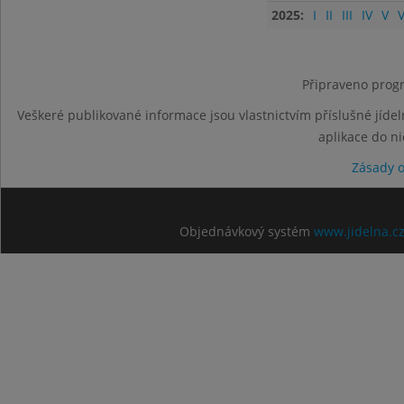
2025:
I
II
III
IV
V
V
Připraveno progr
Veškeré publikované informace jsou vlastnictvím příslušné jídel
aplikace do n
Zásady 
Objednávkový systém
www.jidelna.c