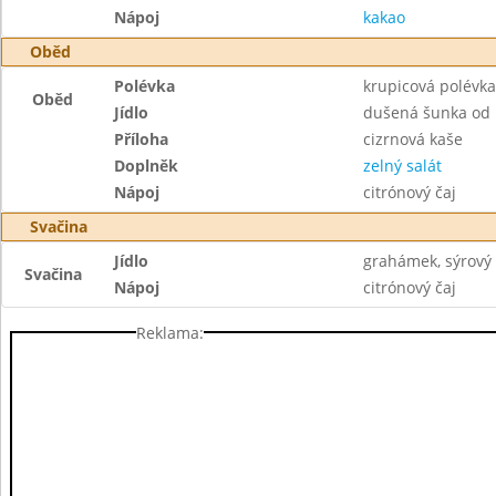
Nápoj
kakao
Oběd
Polévka
krupicová polévka
Oběd
Jídlo
dušená šunka od 
Příloha
cizrnová kaše
Doplněk
zelný salát
Nápoj
citrónový čaj
Svačina
Jídlo
grahámek, sýrový
Svačina
Nápoj
citrónový čaj
Reklama: