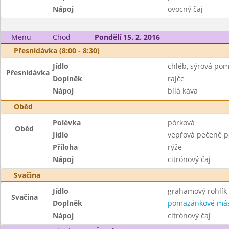
Nápoj
ovocný čaj
Menu
Chod
Pondělí 15. 2. 2016
Přesnídávka (8:00 - 8:30)
Jídlo
chléb, sýrová po
Přesnídávka
Doplněk
rajče
Nápoj
bílá káva
Oběd
Polévka
pórková
Oběd
Jídlo
vepřová pečeně p
Příloha
rýže
Nápoj
citrónový čaj
Svačina
Jídlo
grahamový rohlík
Svačina
Doplněk
pomazánkové más
Nápoj
citrónový čaj