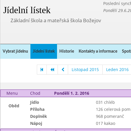
Poslední sync
Jídelní lístek
Pondělí 29.6.2
Základní škola a mateřská škola Božejov
Vybrat jídelnu
Jídelní lístek
Historie
Kontakty a informace
Spot
Listopad 2015
Leden 2016
Menu
Chod
Pondělí 1. 2. 2016
Jídlo
031 chléb
Oběd
Příloha
126 celerová pom
Doplněk
968 pomeranč
Nápoj
017 kakao