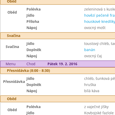
Oběd
Polévka
zeleninová s kus
Oběd
Jídlo
hovězí pečeně fra
Příloha
houskové knedlík
Nápoj
ovocný mošt
Svačina
Jídlo
toustový chléb, ta
Svačina
Doplněk
banán
Nápoj
ovocný čaj
Menu
Chod
Pátek 19. 2. 2016
Přesnídávka (8:00 - 8:30)
Jídlo
chléb, šunková p
Přesnídávka
Doplněk
hruška
Nápoj
bílá káva
Oběd
Polévka
z vaječné jíšky
Oběd
Jídlo
Kovbojské fazlole