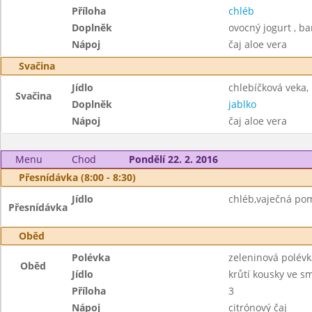
Příloha
chléb
Doplněk
ovocný jogurt , b
Nápoj
čaj aloe vera
Svačina
Jídlo
chlebíčková veka,
Svačina
Doplněk
jablko
Nápoj
čaj aloe vera
Menu
Chod
Pondělí 22. 2. 2016
Přesnídávka (8:00 - 8:30)
Jídlo
chléb,vaječná pom
Přesnídávka
Oběd
Polévka
zeleninová polév
Oběd
Jídlo
krůtí kousky ve s
Příloha
3
Nápoj
citrónový čaj