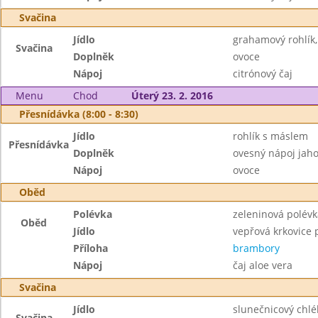
Svačina
Jídlo
grahamový rohlík
Svačina
Doplněk
ovoce
Nápoj
citrónový čaj
Menu
Chod
Úterý 23. 2. 2016
Přesnídávka (8:00 - 8:30)
Jídlo
rohlík s máslem
Přesnídávka
Doplněk
ovesný nápoj jah
Nápoj
ovoce
Oběd
Polévka
zeleninová polévk
Oběd
Jídlo
vepřová krkovice 
Příloha
brambory
Nápoj
čaj aloe vera
Svačina
Jídlo
slunečnicový chlé
Svačina