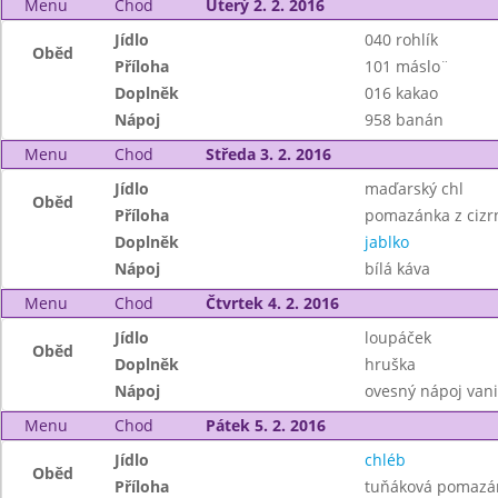
Menu
Chod
Úterý 2. 2. 2016
Jídlo
040 rohlík
Oběd
Příloha
101 máslo¨
Doplněk
016 kakao
Nápoj
958 banán
Menu
Chod
Středa 3. 2. 2016
Jídlo
maďarský chl
Oběd
Příloha
pomazánka z cizr
Doplněk
jablko
Nápoj
bílá káva
Menu
Chod
Čtvrtek 4. 2. 2016
Jídlo
loupáček
Oběd
Doplněk
hruška
Nápoj
ovesný nápoj vani
Menu
Chod
Pátek 5. 2. 2016
Jídlo
chléb
Oběd
Příloha
tuňáková pomazá