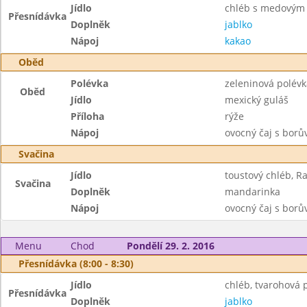
Jídlo
chléb s medovým
Přesnídávka
Doplněk
jablko
Nápoj
kakao
Oběd
Polévka
zeleninová polév
Oběd
Jídlo
mexický guláš
Příloha
rýže
Nápoj
ovocný čaj s bor
Svačina
Jídlo
toustový chléb, R
Svačina
Doplněk
mandarinka
Nápoj
ovocný čaj s bor
Menu
Chod
Pondělí 29. 2. 2016
Přesnídávka (8:00 - 8:30)
Jídlo
chléb, tvarohová
Přesnídávka
Doplněk
jablko