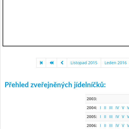
Listopad 2015
Leden 2016
Přehled zveřejněných jídelníčků:
2003:
2004:
I
II
III
IV
V
V
2005:
I
II
III
IV
V
V
2006:
I
II
III
IV
V
V