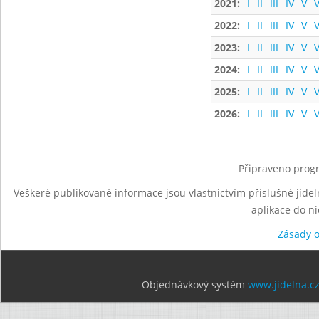
2021:
I
II
III
IV
V
V
2022:
I
II
III
IV
V
V
2023:
I
II
III
IV
V
V
2024:
I
II
III
IV
V
V
2025:
I
II
III
IV
V
V
2026:
I
II
III
IV
V
V
Připraveno progr
Veškeré publikované informace jsou vlastnictvím příslušné jídel
aplikace do n
Zásady 
Objednávkový systém
www.jidelna.c