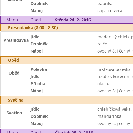
Doplněk
paprika
Nápoj
čaj aloe vera
Menu
Chod
Středa 24. 2. 2016
Přesnídávka (8:00 - 8:30)
Jídlo
maďarský chléb, 
Přesnídávka
Doplněk
rajče
Nápoj
ovocný čaj černý r
Oběd
Polévka
hrstková polévka
Oběd
Jídlo
rizoto s kuřecím
Příloha
okurka
Nápoj
ovocný čaj černý r
Svačina
Jídlo
chlebíčková veka, 
Svačina
Doplněk
mandarinka
Nápoj
ovocný čaj černý r
Menu
Chod
Čtvrtek 25. 2. 2016