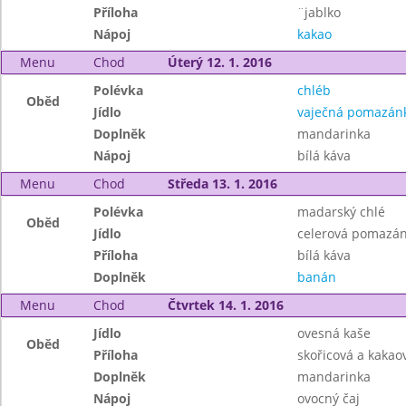
Příloha
¨jablko
Nápoj
kakao
Menu
Chod
Úterý 12. 1. 2016
Polévka
chléb
Oběd
Jídlo
vaječná pomazán
Doplněk
mandarinka
Nápoj
bílá káva
Menu
Chod
Středa 13. 1. 2016
Polévka
madarský chlé
Oběd
Jídlo
celerová pomazá
Příloha
bílá káva
Doplněk
banán
Menu
Chod
Čtvrtek 14. 1. 2016
Jídlo
ovesná kaše
Oběd
Příloha
skořicová a kakao
Doplněk
mandarinka
Nápoj
ovocný čaj