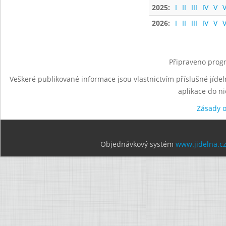
2025:
I
II
III
IV
V
V
2026:
I
II
III
IV
V
V
Připraveno progr
Veškeré publikované informace jsou vlastnictvím příslušné jídel
aplikace do n
Zásady 
Objednávkový systém
www.jidelna.c