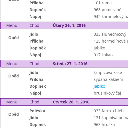
Příloha
101 rama
Doplněk
968 pomeranč
Nápoj
942 karamelový n
Menu
Chod
Úterý 26. 1. 2016
Jídlo
033 slunečnicový
Oběd
Příloha
125 hermelínová 
Doplněk
jablko
Nápoj
017 kakao
Menu
Chod
Středa 27. 1. 2016
Jídlo
krupicová kaše
Oběd
Příloha
sypaná kakaem
Doplněk
jablko
Nápoj
brusinkový čaj
Menu
Chod
Čtvrtek 28. 1. 2016
Polévka
033 farm. chléb
Oběd
Jídlo
131 kapioívá pom
Doplněk
963 hruška