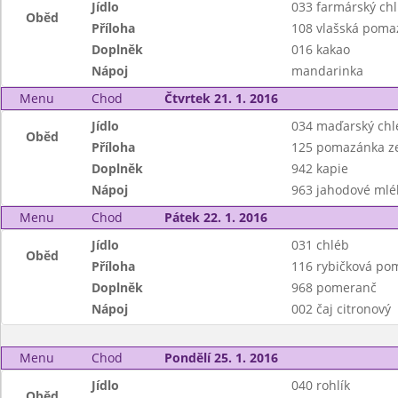
Jídlo
033 farmárský chl
Oběd
Příloha
108 vlašská poma
Doplněk
016 kakao
Nápoj
mandarinka
Menu
Chod
Čtvrtek 21. 1. 2016
Jídlo
034 maďarský chl
Oběd
Příloha
125 pomazánka ze
Doplněk
942 kapie
Nápoj
963 jahodové mlé
Menu
Chod
Pátek 22. 1. 2016
Jídlo
031 chléb
Oběd
Příloha
116 rybičková po
Doplněk
968 pomeranč
Nápoj
002 čaj citronový
Menu
Chod
Pondělí 25. 1. 2016
Jídlo
040 rohlík
Oběd