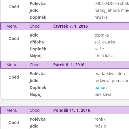
Polévka
040,004,964 rohlí
Oběd
Jídlo
nápoj jahoda mlé
Doplněk
hruška
Menu
Chod
Čtvrtek 7. 1. 2016
Jídlo
topinka
Oběd
Příloha
sal. okurka
Doplněk
rajče
Nápoj
¨bílá káva
Menu
Chod
Pátek 8. 1. 2016
Polévka
madarský chléb
Oběd
Jídlo
mrkvová pomazá
Doplněk
banán
Nápoj
bílá káva
Menu
Chod
Pondělí 11. 1. 2016
Polévka
rohlík
Oběd
Jídlo
máslo