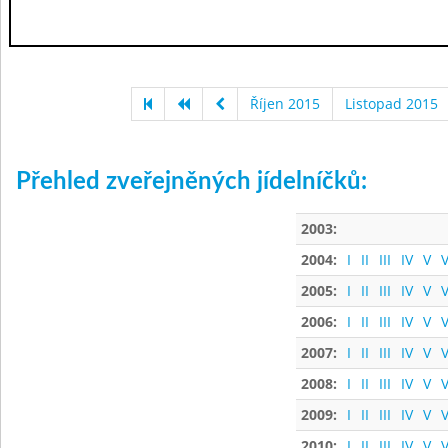
Říjen 2015
Listopad 2015
Přehled zveřejněných jídelníčků:
2003:
2004:
I
II
III
IV
V
V
2005:
I
II
III
IV
V
V
2006:
I
II
III
IV
V
V
2007:
I
II
III
IV
V
V
2008:
I
II
III
IV
V
V
2009:
I
II
III
IV
V
V
2010:
I
II
III
IV
V
V