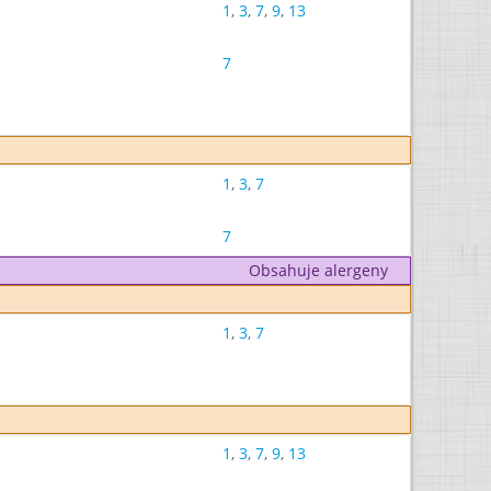
1
,
3
,
7
,
9
,
13
7
1
,
3
,
7
7
Obsahuje alergeny
1
,
3
,
7
1
,
3
,
7
,
9
,
13