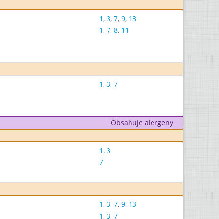
1
,
3
,
7
,
9
,
13
1
,
7
,
8
,
11
1
,
3
,
7
Obsahuje alergeny
1
,
3
7
1
,
3
,
7
,
9
,
13
1
,
3
,
7