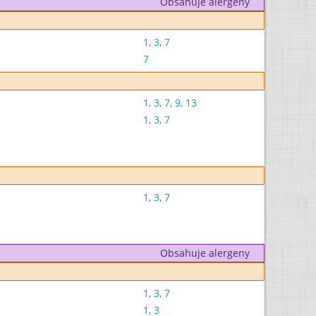
Obsahuje alergeny
1
,
3
,
7
7
1
,
3
,
7
,
9
,
13
1
,
3
,
7
1
,
3
,
7
Obsahuje alergeny
1
,
3
,
7
1
,
3