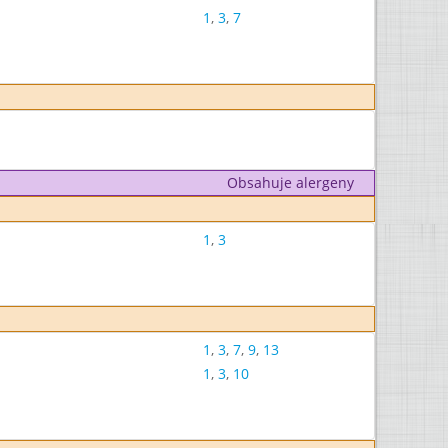
1
,
3
,
7
Obsahuje alergeny
1
,
3
1
,
3
,
7
,
9
,
13
1
,
3
,
10