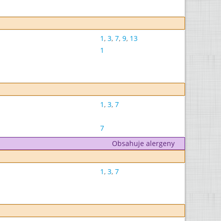
1
,
3
,
7
,
9
,
13
1
1
,
3
,
7
7
Obsahuje alergeny
1
,
3
,
7