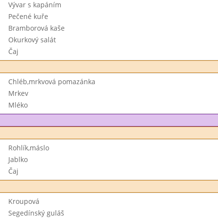
Vývar s kapáním
Pečené kuře
Bramborová kaše
Okurkový salát
Čaj
Chléb,mrkvová pomazánka
Mrkev
Mléko
Rohlík,máslo
Jablko
Čaj
Kroupová
Segedínský guláš