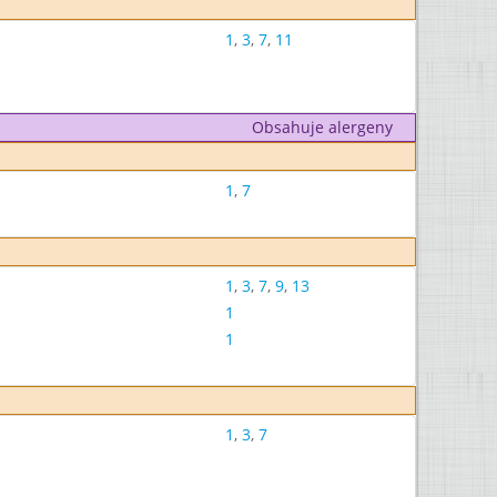
1
,
3
,
7
,
11
Obsahuje alergeny
1
,
7
1
,
3
,
7
,
9
,
13
1
1
1
,
3
,
7