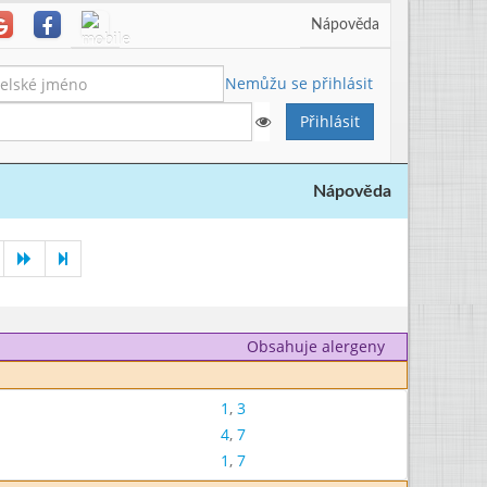
Nápověda
Nemůžu se přihlásit
Nápověda
Obsahuje alergeny
1
,
3
4
,
7
1
,
7