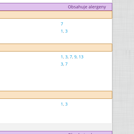
Obsahuje alergeny
7
1
,
3
1
,
3
,
7
,
9
,
13
3
,
7
1
,
3