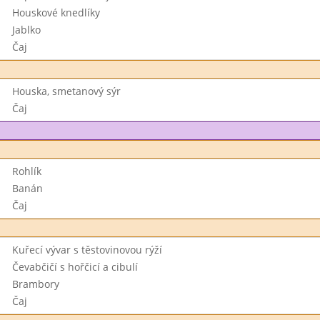
Houskové knedlíky
Jablko
Čaj
Houska, smetanový sýr
Čaj
Rohlík
Banán
Čaj
Kuřecí vývar s těstovinovou rýží
Čevabčičí s hořčicí a cibulí
Brambory
Čaj