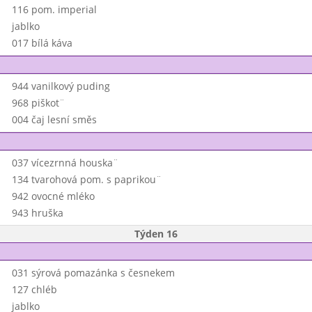
116 pom. imperial
jablko
017 bílá káva
944 vanilkový puding
968 piškot¨
004 čaj lesní směs
037 vícezrnná houska¨
134 tvarohová pom. s paprikou¨
942 ovocné mléko
943 hruška
Týden 16
031 sýrová pomazánka s česnekem
127 chléb
jablko