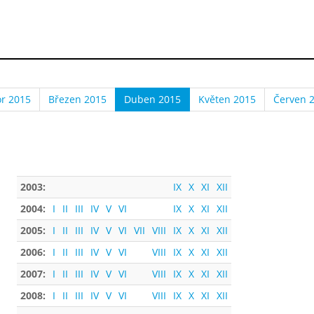
r 2015
Březen 2015
Duben 2015
Květen 2015
Červen 
2003:
IX
X
XI
XII
2004:
I
II
III
IV
V
VI
IX
X
XI
XII
2005:
I
II
III
IV
V
VI
VII
VIII
IX
X
XI
XII
2006:
I
II
III
IV
V
VI
VIII
IX
X
XI
XII
2007:
I
II
III
IV
V
VI
VIII
IX
X
XI
XII
2008:
I
II
III
IV
V
VI
VIII
IX
X
XI
XII