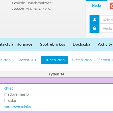
Poslední synchronizace:
Heslo
Pondělí 29.6.2026 13:16
takty a informace
Spotřební koš
Docházka
Aktivity
r 2015
Březen 2015
Duben 2015
Květen 2015
Červen 
Týden 14
chléb
medové máslo
hruška
vanilkové mléko