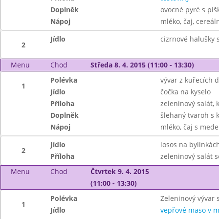
Doplněk
ovocné pyré s pi
Nápoj
mléko, čaj, cereáln
Jídlo
cizrnové halušky s
2
Menu
Chod
Středa 8. 4. 2015 (11:00 - 13:30)
Polévka
vývar z kuřecích 
1
Jídlo
čočka na kyselo
Příloha
zeleninový salát, 
Doplněk
šlehaný tvaroh s
Nápoj
mléko, čaj s mede
Jídlo
losos na bylinkác
2
Příloha
zeleninový salát 
Menu
Chod
Čtvrtek 9. 4. 2015
(11:00 - 13:30)
Polévka
Zeleninový vývar 
1
Jídlo
vepřové maso v m