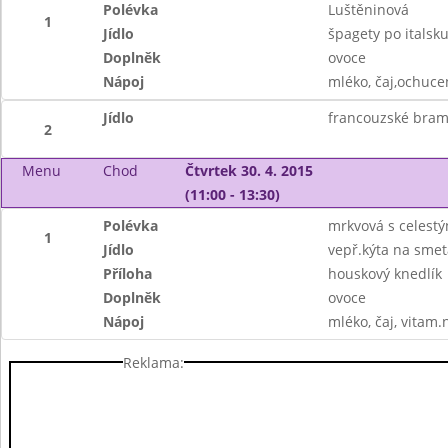
Polévka
Luštěninová
1
Jídlo
špagety po italsku
Doplněk
ovoce
Nápoj
mléko, čaj,ochuce
Jídlo
francouzské bra
2
Menu
Chod
Čtvrtek 30. 4. 2015
(11:00 - 13:30)
Polévka
mrkvová s celest
1
Jídlo
vepř.kýta na sme
Příloha
houskový knedlík
Doplněk
ovoce
Nápoj
mléko, čaj, vitam.
Reklama: