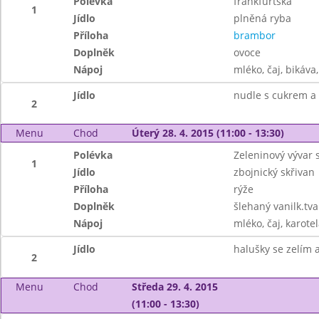
Polévka
frankfurtská
1
Jídlo
plněná ryba
Příloha
brambor
Doplněk
ovoce
Nápoj
mléko, čaj, bikáva,
Jídlo
nudle s cukrem a
2
Menu
Chod
Úterý 28. 4. 2015 (11:00 - 13:30)
Polévka
Zeleninový vývar 
1
Jídlo
zbojnický skřivan
Příloha
rýže
Doplněk
šlehaný vanilk.tva
Nápoj
mléko, čaj, karotel
Jídlo
halušky se zelím 
2
Menu
Chod
Středa 29. 4. 2015
(11:00 - 13:30)