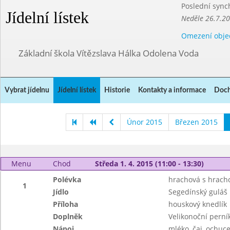
Poslední sync
Jídelní lístek
Neděle 26.7.2
Omezení obje
Základní škola Vítězslava Hálka Odolena Voda
Vybrat jídelnu
Jídelní lístek
Historie
Kontakty a informace
Doch
Únor 2015
Březen 2015
Menu
Chod
Středa 1. 4. 2015 (11:00 - 13:30)
Polévka
hrachová s hracho
1
Jídlo
Segedínský guláš
Příloha
houskový knedlík
Doplněk
Velikonoční perní
Nápoj
mléko, čaj, ochuce