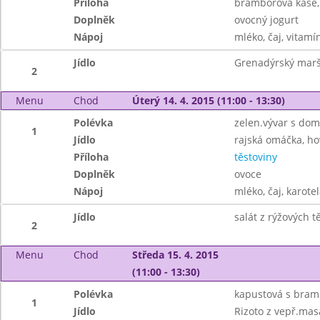
Příloha
bramborová kaše,
Doplněk
ovocný jogurt
Nápoj
mléko, čaj, vitamí
Jídlo
Grenadýrský marš
2
Menu
Chod
Úterý 14. 4. 2015 (11:00 - 13:30)
Polévka
zelen.vývar s do
1
Jídlo
rajská omáčka, h
Příloha
těstoviny
Doplněk
ovoce
Nápoj
mléko, čaj, karotel
Jídlo
salát z rýžových 
2
Menu
Chod
Středa 15. 4. 2015
(11:00 - 13:30)
Polévka
kapustová s bra
1
Jídlo
Rizoto z vepř.masa