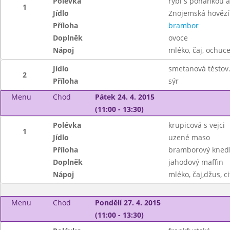
Polévka
rybí s pohankou a
1
Jídlo
Znojemská hovězí
Příloha
brambor
Doplněk
ovoce
Nápoj
mléko, čaj, ochuce
Jídlo
smetanová těstov
2
Příloha
sýr
Menu
Chod
Pátek 24. 4. 2015
(11:00 - 13:30)
Polévka
krupicová s vejci
1
Jídlo
uzené maso
Příloha
bramborový knedl
Doplněk
jahodový maffin
Nápoj
mléko, čaj,džus, c
Menu
Chod
Pondělí 27. 4. 2015
(11:00 - 13:30)