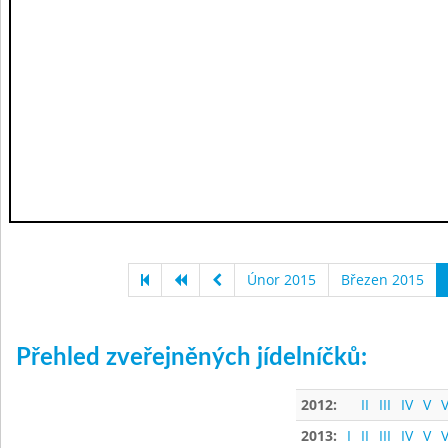
Únor 2015
Březen 2015
Přehled zveřejněných jídelníčků:
2012:
II
III
IV
V
V
2013:
I
II
III
IV
V
V