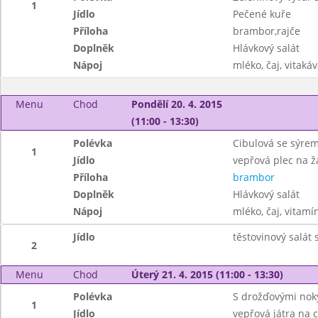
1
Jídlo
Pečené kuře
Příloha
brambor,rajče
Doplněk
Hlávkový salát
Nápoj
mléko, čaj, vitakáv
Menu
Chod
Pondělí 20. 4. 2015
(11:00 - 13:30)
Polévka
Cibulová se sýre
1
Jídlo
vepřová plec na 
Příloha
brambor
Doplněk
Hlávkový salát
Nápoj
mléko, čaj, vitamí
Jídlo
těstovinový salát
2
Menu
Chod
Úterý 21. 4. 2015 (11:00 - 13:30)
Polévka
S drožďovými nok
1
Jídlo
vepřová játra na 