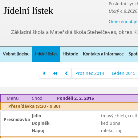
Poslední sync
Jídelní lístek
Úterý 4.8.2026
Omezení obje
Základní škola a Mateřská škola Stehelčeves, okres K
Vybrat jídelnu
Jídelní lístek
Historie
Kontakty a informace
Spot
Prosinec 2014
Leden 2015
Menu
Chod
Pondělí 2. 2. 2015
Přesnídávka (8:30 - 9:30)
Jídlo
tmavý chléb, rostl
Přesnídávka
Doplněk
kedlubna
Nápoj
mléko, čaj