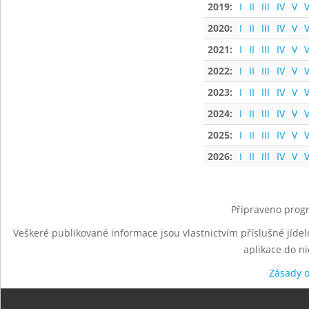
2019:
I
II
III
IV
V
V
2020:
I
II
III
IV
V
V
2021:
I
II
III
IV
V
V
2022:
I
II
III
IV
V
V
2023:
I
II
III
IV
V
V
2024:
I
II
III
IV
V
V
2025:
I
II
III
IV
V
V
2026:
I
II
III
IV
V
V
Připraveno progr
Veškeré publikované informace jsou vlastnictvím příslušné jídel
aplikace do n
Zásady 