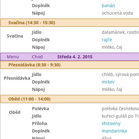
Doplněk
banán
Nápoj
ochucená voda
Svačina (14:30 - 15:30)
Jídlo
dalamánek, rostl
Svačina
Doplněk
rajče
Nápoj
mléko, čaj
Menu
Chod
Středa 4. 2. 2015
Přesnídávka (8:30 - 9:30)
Jídlo
chléb, sýrová po
Přesnídávka
Doplněk
mrkev
Nápoj
mléko, čaj
Oběd (11:00 - 14:00)
Polévka
polévka česnekov
Oběd
Jídlo
kuřecí guláš po T
Příloha
těstoviny
Doplněk
mandarinka
Nápoj
džus