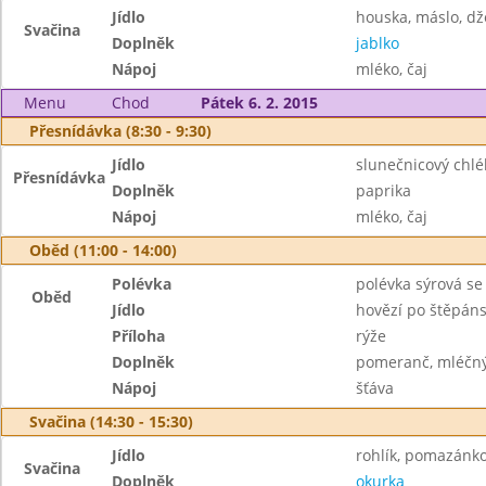
Jídlo
houska, máslo, d
Svačina
Doplněk
jablko
Nápoj
mléko, čaj
Menu
Chod
Pátek 6. 2. 2015
Přesnídávka (8:30 - 9:30)
Jídlo
slunečnicový chl
Přesnídávka
Doplněk
paprika
Nápoj
mléko, čaj
Oběd (11:00 - 14:00)
Polévka
polévka sýrová s
Oběd
Jídlo
hovězí po štěpán
Příloha
rýže
Doplněk
pomeranč, mléčný
Nápoj
šťáva
Svačina (14:30 - 15:30)
Jídlo
rohlík, pomazánko
Svačina
Doplněk
okurka