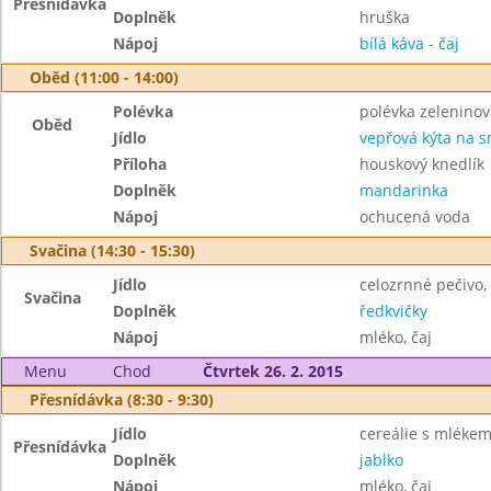
Přesnídávka
Doplněk
hruška
Nápoj
bílá káva - čaj
Oběd (11:00 - 14:00)
Polévka
polévka zelenino
Oběd
Jídlo
vepřová kýta na 
Příloha
houskový knedlík
Doplněk
mandarinka
Nápoj
ochucená voda
Svačina (14:30 - 15:30)
Jídlo
celozrnné pečivo
Svačina
Doplněk
ředkvičky
Nápoj
mléko, čaj
Menu
Chod
Čtvrtek 26. 2. 2015
Přesnídávka (8:30 - 9:30)
Jídlo
cereálie s mléke
Přesnídávka
Doplněk
jablko
Nápoj
mléko, čaj