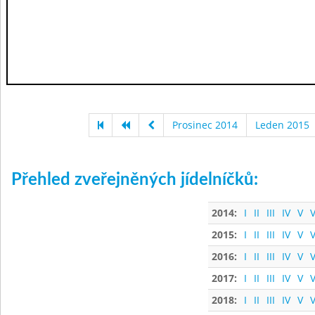
Prosinec 2014
Leden 2015
Přehled zveřejněných jídelníčků:
2014:
I
II
III
IV
V
V
2015:
I
II
III
IV
V
V
2016:
I
II
III
IV
V
V
2017:
I
II
III
IV
V
V
2018:
I
II
III
IV
V
V