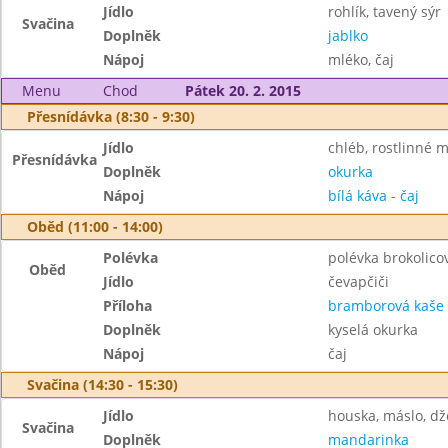
Jídlo
rohlík, tavený sýr
Svačina
Doplněk
jablko
Nápoj
mléko, čaj
Menu
Chod
Pátek 20. 2. 2015
Přesnídávka (8:30 - 9:30)
Jídlo
chléb, rostlinné m
Přesnídávka
Doplněk
okurka
Nápoj
bílá káva - čaj
Oběd (11:00 - 14:00)
Polévka
polévka brokolic
Oběd
Jídlo
čevapčiči
Příloha
bramborová kaše
Doplněk
kyselá okurka
Nápoj
čaj
Svačina (14:30 - 15:30)
Jídlo
houska, máslo, d
Svačina
Doplněk
mandarinka