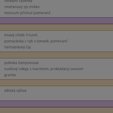
cereální raženka
smetanový sýr,mrkev
monzum příchuť pomeranč
tmavý chléb Triumf,
pomazánka z ryb v tomatě, pomeranč
heřmánkový čaj
polévka žampionová
nudlový nákyp s tvarohem, prokládaný ovocem
granko
dětská výživa