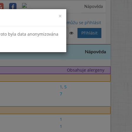
Nápověda
Close
×
Nemůžu se přihlásit
Proto byla data anonymizována
Nápověda
Obsahuje alergeny
1
,
5
7
1
1