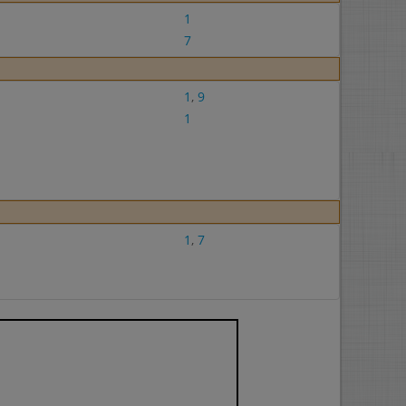
1
7
1
,
9
1
1
,
7