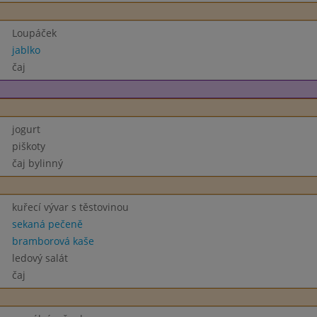
Loupáček
jablko
čaj
jogurt
piškoty
čaj bylinný
kuřecí vývar s těstovinou
sekaná pečeně
bramborová kaše
ledový salát
čaj