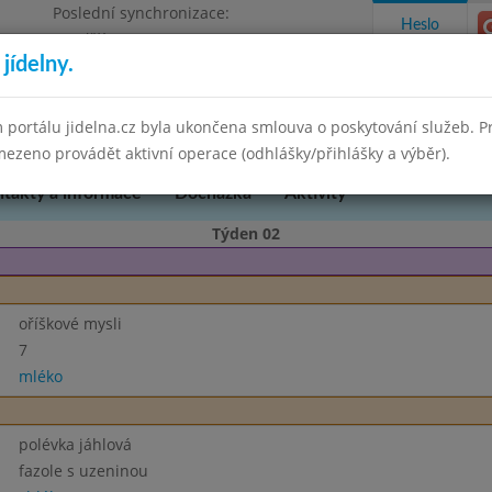
Poslední synchronizace:
Heslo
Pondělí 30.6.2025 15:21
jídelny.
kres Brno-venkov, příspěvková organizace
 portálu jidelna.cz byla ukončena smlouva o poskytování služeb. 
ezeno provádět aktivní operace (odhlášky/přihlášky a výběr).
takty a informace
Docházka
Aktivity
Týden 02
oříškové mysli
7
mléko
polévka jáhlová
fazole s uzeninou