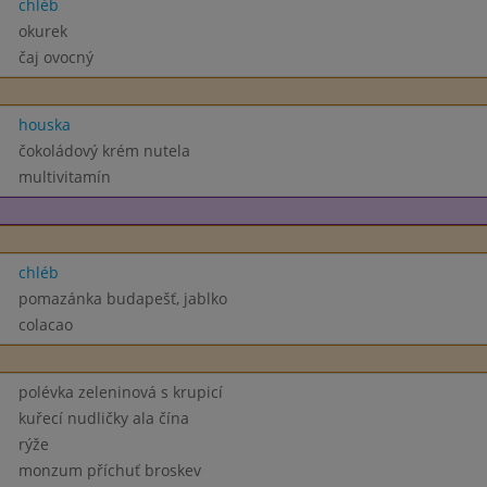
chléb
okurek
čaj ovocný
houska
čokoládový krém nutela
multivitamín
chléb
pomazánka budapešť, jablko
colacao
polévka zeleninová s krupicí
kuřecí nudličky ala čína
rýže
monzum příchuť broskev