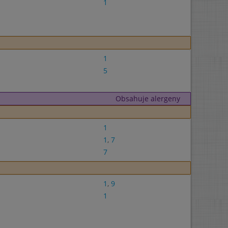
1
1
5
Obsahuje alergeny
1
1
,
7
7
1
,
9
1