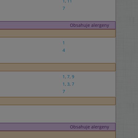
1
,
11
7
Obsahuje alergeny
1
4
1
,
7
,
9
1
,
3
,
7
7
Obsahuje alergeny