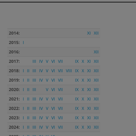
2014:
XI
XII
2015:
I
2016:
XII
2017:
III
IV
V
VI
VII
IX
X
XI
XII
2018:
I
II
III
IV
V
VI
VII
VIII
IX
X
XI
XII
2019:
I
II
III
IV
V
VI
VII
IX
X
XI
XII
2020:
I
II
III
V
VI
VII
IX
X
XI
XII
2021:
I
II
III
IV
V
VI
VII
IX
X
XI
XII
2022:
I
II
III
IV
V
VI
VII
IX
X
XI
XII
2023:
I
II
III
IV
V
VI
VII
IX
X
XI
XII
2024:
I
II
III
IV
V
VI
VII
IX
X
XI
XII