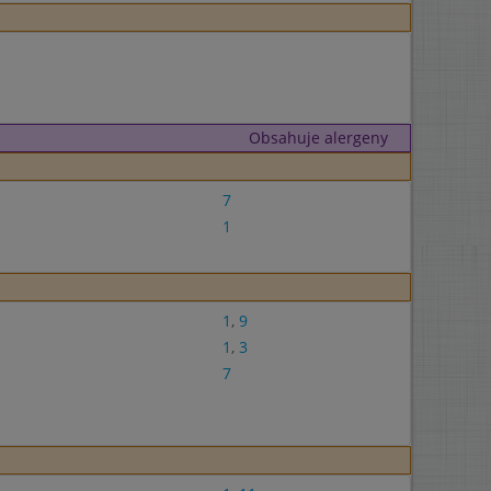
Obsahuje alergeny
7
1
1
,
9
1
,
3
7