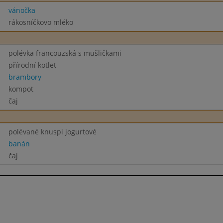
vánočka
rákosníčkovo mléko
polévka francouzská s mušličkami
přírodní kotlet
brambory
kompot
čaj
polévané knuspi jogurtové
banán
čaj