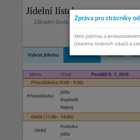
Jídelní lístek
Zpráva pro strávníky od 
Základní škola a Mateřská škola Telnice, o
Mezi jídelnou a provozovatelem
(zbavena osobních údajů) a zam
Vybrat jídelnu
Jídelní lístek
Historie
Kon
Menu
Chod
Pondělí 5. 1. 2015
Přesnídávka (9:00 - 9:30)
Jídlo
Přesnídávka
Doplněk
Nápoj
Oběd (11:00 - 14:00)
Polévka
Oběd
Jídlo