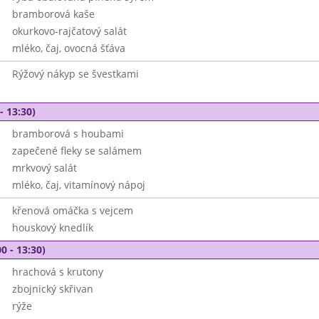
bramborová kaše
okurkovo-rajčatový salát
mléko, čaj, ovocná šťáva
Rýžový nákyp se švestkami
- 13:30)
bramborová s houbami
zapečené fleky se salámem
mrkvový salát
mléko, čaj, vitamínový nápoj
křenová omáčka s vejcem
houskový knedlík
0 - 13:30)
hrachová s krutony
zbojnický skřivan
rýže