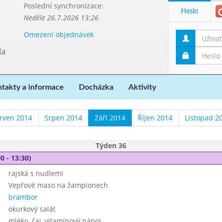
Poslední synchronizace:
Heslo
Neděle 26.7.2026 13:26
Omezení objednávek
da
takty a informace
Docházka
Aktivity
rven 2014
Srpen 2014
Září 2014
Říjen 2014
Listopad 2
Týden 36
0 - 13:30)
rajská s nudlemi
Vepřové maso na žampionech
brambor
okurkový salát
mléko, čaj, vitamínový nápoj