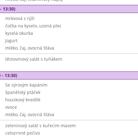
- 13:30)
mrkvová s rýží
čočka na kyselo, uzená plec
kyselá okurka
Jogurt
mléko, čaj, ovocná šťáva
těstovinový salát s tuňákem
 - 13:30)
Se sýrovým kapáním
španělský ptáček
houskový knedlík
ovoce
mléko, čaj, ovocná šťáva
zeleninový salát s kuřecím masem
celozrnné pečivo