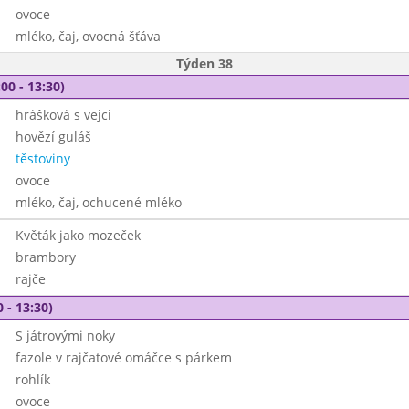
ovoce
mléko, čaj, ovocná šťáva
Týden 38
00 - 13:30)
hrášková s vejci
hovězí guláš
těstoviny
ovoce
mléko, čaj, ochucené mléko
Květák jako mozeček
brambory
rajče
 - 13:30)
S játrovými noky
fazole v rajčatové omáčce s párkem
rohlík
ovoce