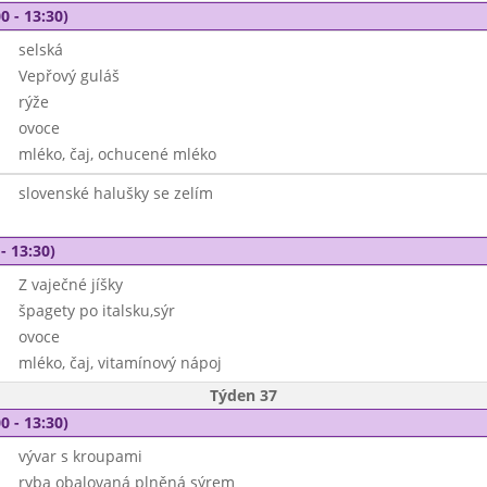
0 - 13:30)
selská
Vepřový guláš
rýže
ovoce
mléko, čaj, ochucené mléko
slovenské halušky se zelím
- 13:30)
Z vaječné jíšky
špagety po italsku,sýr
ovoce
mléko, čaj, vitamínový nápoj
Týden 37
0 - 13:30)
vývar s kroupami
ryba obalovaná plněná sýrem