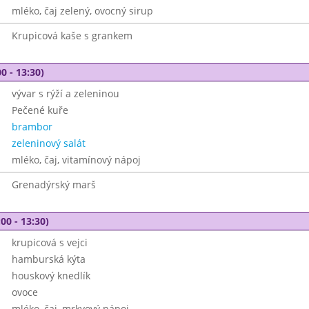
mléko, čaj zelený, ovocný sirup
Krupicová kaše s grankem
0 - 13:30)
vývar s rýží a zeleninou
Pečené kuře
brambor
zeleninový salát
mléko, čaj, vitamínový nápoj
Grenadýrský marš
00 - 13:30)
krupicová s vejci
hamburská kýta
houskový knedlík
ovoce
mléko, čaj, mrkvový nápoj