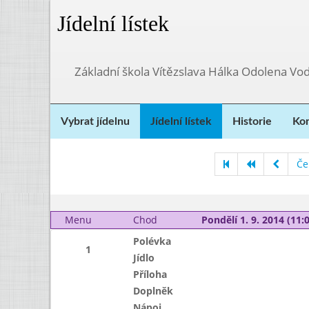
Jídelní lístek
Základní škola Vítězslava Hálka Odolena Vo
Vybrat jídelnu
Jídelní lístek
Historie
Kon
Če
Menu
Chod
Pondělí 1. 9. 2014 (11:0
Polévka
1
Jídlo
Příloha
Doplněk
Nápoj