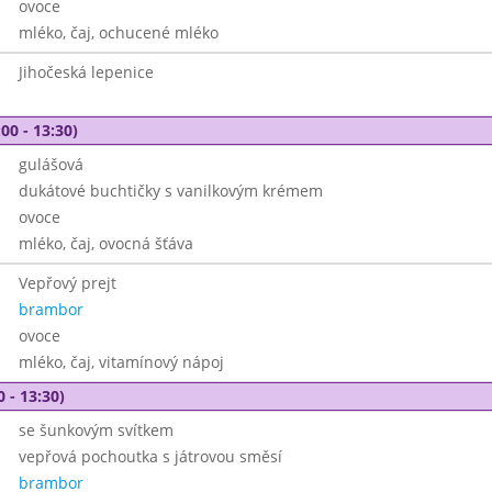
ovoce
mléko, čaj, ochucené mléko
Jihočeská lepenice
00 - 13:30)
gulášová
dukátové buchtičky s vanilkovým krémem
ovoce
mléko, čaj, ovocná šťáva
Vepřový prejt
brambor
ovoce
mléko, čaj, vitamínový nápoj
0 - 13:30)
se šunkovým svítkem
vepřová pochoutka s játrovou směsí
brambor