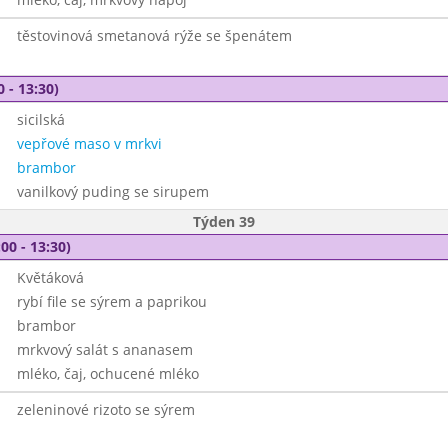
těstovinová smetanová rýže se špenátem
0 - 13:30)
sicilská
vepřové maso v mrkvi
brambor
vanilkový puding se sirupem
Týden 39
00 - 13:30)
Květáková
rybí file se sýrem a paprikou
brambor
mrkvový salát s ananasem
mléko, čaj, ochucené mléko
zeleninové rizoto se sýrem