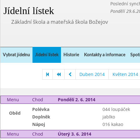
Poslední sync
Jídelní lístek
Pondělí 29.6.2
Základní škola a mateřská škola Božejov
Vybrat jídelnu
Jídelní lístek
Historie
Kontakty a informace
Spot
Duben 2014
Květen 2014
Menu
Chod
Pondělí 2. 6. 2014
Polévka
044 loupáček
Oběd
Doplněk
jablko
Nápoj
016 kakao
Menu
Chod
Úterý 3. 6. 2014