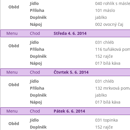
Jídlo
040 rohlík s másl
Oběd
Příloha
101 máslo
Doplněk
jablko
Nápoj
002 ovocný čaj
Menu
Chod
Středa 4. 6. 2014
Jídlo
031 chléb
Oběd
Příloha
116 tuňáková po
Doplněk
152 rajče
Nápoj
017 bílá káva
Menu
Chod
Čtvrtek 5. 6. 2014
Jídlo
031 chléb
Oběd
Příloha
132 mrkvová pom
Doplněk
jablko
Nápoj
017 bílá káva
Menu
Chod
Pátek 6. 6. 2014
Jídlo
031 topinka
Oběd
Doplněk
152 rajče