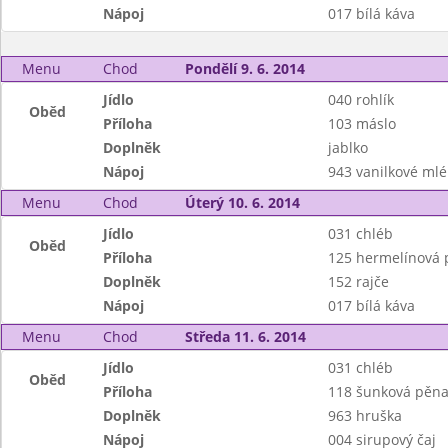
Nápoj
017 bílá káva
Menu
Chod
Pondělí 9. 6. 2014
Jídlo
040 rohlík
Oběd
Příloha
103 máslo
Doplněk
jablko
Nápoj
943 vanilkové mlé
Menu
Chod
Úterý 10. 6. 2014
Jídlo
031 chléb
Oběd
Příloha
125 hermelínová 
Doplněk
152 rajče
Nápoj
017 bílá káva
Menu
Chod
Středa 11. 6. 2014
Jídlo
031 chléb
Oběd
Příloha
118 šunková pěn
Doplněk
963 hruška
Nápoj
004 sirupový čaj