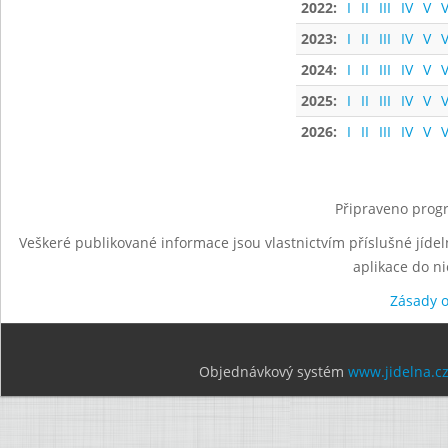
2022:
I
II
III
IV
V
V
2023:
I
II
III
IV
V
V
2024:
I
II
III
IV
V
V
2025:
I
II
III
IV
V
V
2026:
I
II
III
IV
V
V
Připraveno progr
Veškeré publikované informace jsou vlastnictvím příslušné jídel
aplikace do n
Zásady 
Objednávkový systém
www.jidelna.c