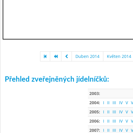
Duben 2014
Květen 2014
Přehled zveřejněných jídelníčků:
2003:
2004:
I
II
III
IV
V
V
2005:
I
II
III
IV
V
V
2006:
I
II
III
IV
V
V
2007:
I
II
III
IV
V
V