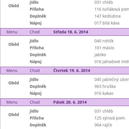
Jídlo
031 chléb
Oběd
Příloha
116 tuňáková pom
Doplněk
147 kedlubna
Nápoj
017 bílá káva
Menu
Chod
Středa 18. 6. 2014
Jídlo
040 rohlík
Oběd
Příloha
101 máslo
Doplněk
jablko
Nápoj
016 jahodové mlé
Menu
Chod
Čtvrtek 19. 6. 2014
Jídlo
045 jablečný závi
Oběd
Doplněk
963 hruška
Nápoj
016 kakao
Menu
Chod
Pátek 20. 6. 2014
Jídlo
031 chléb
Oběd
Příloha
125 sýrová pom.
Doplněk
964 rajče