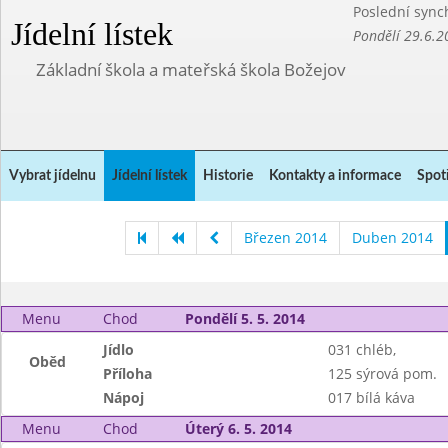
Poslední sync
Jídelní lístek
Pondělí 29.6.2
Základní škola a mateřská škola Božejov
Vybrat jídelnu
Jídelní lístek
Historie
Kontakty a informace
Spot
Březen 2014
Duben 2014
Menu
Chod
Pondělí 5. 5. 2014
Jídlo
031 chléb,
Oběd
Příloha
125 sýrová pom.
Nápoj
017 bílá káva
Menu
Chod
Úterý 6. 5. 2014