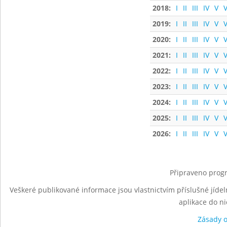
2018:
I
II
III
IV
V
V
2019:
I
II
III
IV
V
V
2020:
I
II
III
IV
V
V
2021:
I
II
III
IV
V
V
2022:
I
II
III
IV
V
V
2023:
I
II
III
IV
V
V
2024:
I
II
III
IV
V
V
2025:
I
II
III
IV
V
V
2026:
I
II
III
IV
V
V
Připraveno progr
Veškeré publikované informace jsou vlastnictvím příslušné jídel
aplikace do n
Zásady 