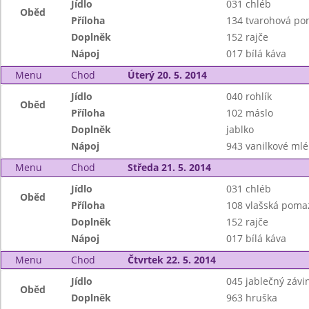
Jídlo
031 chléb
Oběd
Příloha
134 tvarohová p
Doplněk
152 rajče
Nápoj
017 bílá káva
Menu
Chod
Úterý 20. 5. 2014
Jídlo
040 rohlík
Oběd
Příloha
102 máslo
Doplněk
jablko
Nápoj
943 vanilkové mlé
Menu
Chod
Středa 21. 5. 2014
Jídlo
031 chléb
Oběd
Příloha
108 vlašská poma
Doplněk
152 rajče
Nápoj
017 bílá káva
Menu
Chod
Čtvrtek 22. 5. 2014
Jídlo
045 jablečný závi
Oběd
Doplněk
963 hruška