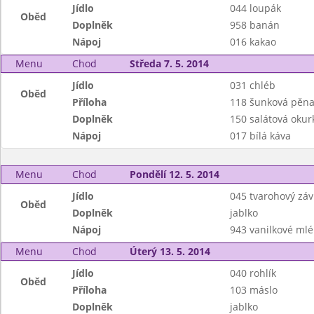
Jídlo
044 loupák
Oběd
Doplněk
958 banán
Nápoj
016 kakao
Menu
Chod
Středa 7. 5. 2014
Jídlo
031 chléb
Oběd
Příloha
118 šunková pěn
Doplněk
150 salátová okur
Nápoj
017 bílá káva
Menu
Chod
Pondělí 12. 5. 2014
Jídlo
045 tvarohový záv
Oběd
Doplněk
jablko
Nápoj
943 vanilkové mlé
Menu
Chod
Úterý 13. 5. 2014
Jídlo
040 rohlík
Oběd
Příloha
103 máslo
Doplněk
jablko