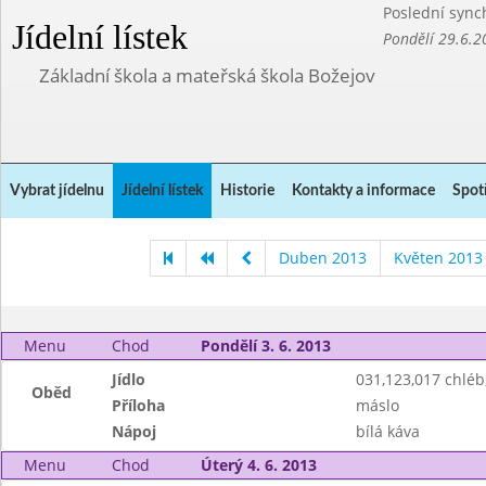
Poslední sync
Jídelní lístek
Pondělí 29.6.2
Základní škola a mateřská škola Božejov
Vybrat jídelnu
Jídelní lístek
Historie
Kontakty a informace
Spot
Duben 2013
Květen 2013
Menu
Chod
Pondělí 3. 6. 2013
Jídlo
031,123,017 chlé
Oběd
Příloha
máslo
Nápoj
bílá káva
Menu
Chod
Úterý 4. 6. 2013