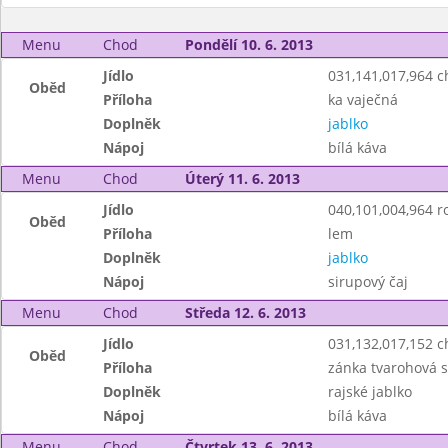
Menu
Chod
Pondělí 10. 6. 2013
Jídlo
031,141,017,964 
Oběd
Příloha
ka vaječná
Doplněk
jablko
Nápoj
bílá káva
Menu
Chod
Úterý 11. 6. 2013
Jídlo
040,101,004,964 r
Oběd
Příloha
lem
Doplněk
jablko
Nápoj
sirupový čaj
Menu
Chod
Středa 12. 6. 2013
Jídlo
031,132,017,152 
Oběd
Příloha
zánka tvarohová s
Doplněk
rajské jablko
Nápoj
bílá káva
Menu
Chod
Čtvrtek 13. 6. 2013