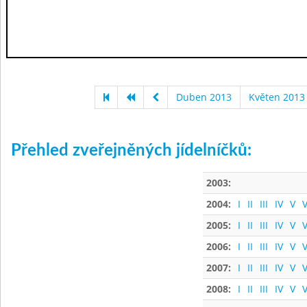
Duben 2013
Květen 2013
Přehled zveřejněných jídelníčků:
2003:
2004:
I
II
III
IV
V
V
2005:
I
II
III
IV
V
V
2006:
I
II
III
IV
V
V
2007:
I
II
III
IV
V
V
2008:
I
II
III
IV
V
V