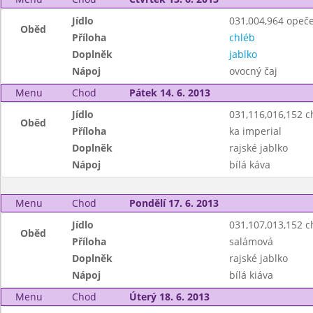
Jídlo
031,004,964 opeče
Oběd
Příloha
chléb
Doplněk
jablko
Nápoj
ovocný čaj
Menu
Chod
Pátek 14. 6. 2013
Jídlo
031,116,016,152 
Oběd
Příloha
ka imperial
Doplněk
rajské jablko
Nápoj
bílá káva
Menu
Chod
Pondělí 17. 6. 2013
Jídlo
031,107,013,152 
Oběd
Příloha
salámová
Doplněk
rajské jablko
Nápoj
bílá kiáva
Menu
Chod
Úterý 18. 6. 2013