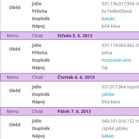
Jídlo
031,136,017,958 
Oběd
Příloha
ka ředkvičková
Doplněk
banán
Nápoj
bílá káva
Menu
Chod
Středa 5. 6. 2013
Jídlo
031,118,004,962 c
Oběd
Příloha
pěna
Doplněk
hroznové víno
Nápoj
čaj
Menu
Chod
Čtvrtek 6. 6. 2013
Jídlo
031,017,964 topin
Oběd
Doplněk
jablko
Nápoj
bílá káva
Menu
Chod
Pátek 7. 6. 2013
Jídlo
040,101,016,152 r
Oběd
Doplněk
rajské jablko
Nápoj
kakao