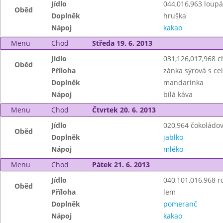
Jídlo
044,016,963 loup
Oběd
Doplněk
hruška
Nápoj
kakao
Menu
Chod
Středa 19. 6. 2013
Jídlo
031,126,017,968 
Oběd
Příloha
zánka sýrová s ce
Doplněk
mandarinka
Nápoj
bílá káva
Menu
Chod
Čtvrtek 20. 6. 2013
Jídlo
020,964 čokoládov
Oběd
Doplněk
jablko
Nápoj
mléko
Menu
Chod
Pátek 21. 6. 2013
Jídlo
040,101,016,968 r
Oběd
Příloha
lem
Doplněk
pomeranč
Nápoj
kakao