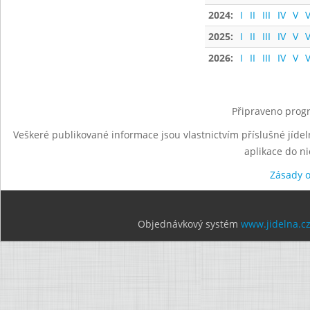
2024:
I
II
III
IV
V
V
2025:
I
II
III
IV
V
V
2026:
I
II
III
IV
V
V
Připraveno progr
Veškeré publikované informace jsou vlastnictvím příslušné jídel
aplikace do n
Zásady 
Objednávkový systém
www.jidelna.c