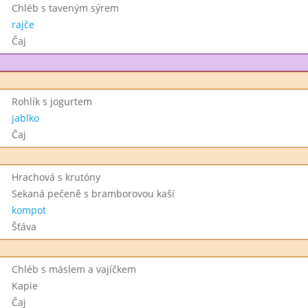
Chléb s taveným sýrem
rajče
Čaj
Rohlík s jogurtem
jablko
Čaj
Hrachová s krutóny
Sekaná pečeně s bramborovou kaší
kompot
Šťáva
Chléb s máslem a vajíčkem
Kapie
Čaj