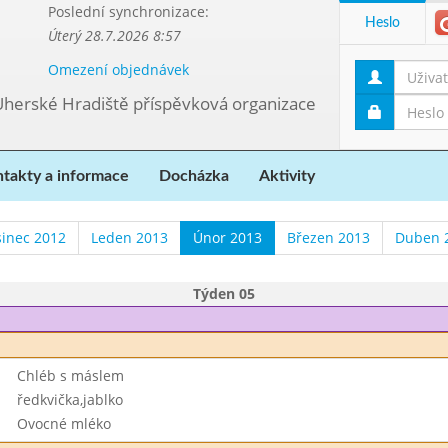
Poslední synchronizace:
Heslo
Úterý 28.7.2026 8:57
Omezení objednávek
Uherské Hradiště příspěvková organizace
takty a informace
Docházka
Aktivity
sinec 2012
Leden 2013
Únor 2013
Březen 2013
Duben 
Týden 05
Chléb s máslem
ředkvička,jablko
Ovocné mléko