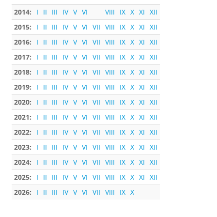
2014:
I
II
III
IV
V
VI
VIII
IX
X
XI
XII
2015:
I
II
III
IV
V
VI
VII
VIII
IX
X
XI
XII
2016:
I
II
III
IV
V
VI
VII
VIII
IX
X
XI
XII
2017:
I
II
III
IV
V
VI
VII
VIII
IX
X
XI
XII
2018:
I
II
III
IV
V
VI
VII
VIII
IX
X
XI
XII
2019:
I
II
III
IV
V
VI
VII
VIII
IX
X
XI
XII
2020:
I
II
III
IV
V
VI
VII
VIII
IX
X
XI
XII
2021:
I
II
III
IV
V
VI
VII
VIII
IX
X
XI
XII
2022:
I
II
III
IV
V
VI
VII
VIII
IX
X
XI
XII
2023:
I
II
III
IV
V
VI
VII
VIII
IX
X
XI
XII
2024:
I
II
III
IV
V
VI
VII
VIII
IX
X
XI
XII
2025:
I
II
III
IV
V
VI
VII
VIII
IX
X
XI
XII
2026:
I
II
III
IV
V
VI
VII
VIII
IX
X