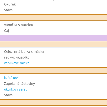
Okurek
Šťáva
Vánočka s nutelou
Čaj
Celozrnná bulka s máslem
ředkvička,jablko
vanilkové mléko
květáková
Zapékané těstoviny
okurkový salát
Šťáva