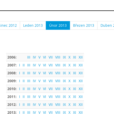
sinec 2012
Leden 2013
Únor 2013
Březen 2013
Duben 
2006:
III
IV
V
VI
VII
VIII
IX
X
XI
XII
2007:
I
II
III
IV
V
VI
VII
VIII
IX
X
XI
XII
2008:
I
II
III
IV
V
VI
VII
VIII
IX
X
XI
XII
2009:
I
II
III
IV
V
VI
VII
VIII
IX
X
XI
XII
2010:
I
II
III
IV
V
VI
VII
VIII
IX
X
XI
XII
2011:
I
II
III
IV
V
VI
VII
VIII
IX
X
XI
XII
2012:
I
II
III
IV
V
VI
VII
VIII
IX
X
XI
XII
2013:
I
II
III
IV
V
VI
VII
VIII
IX
X
XI
XII