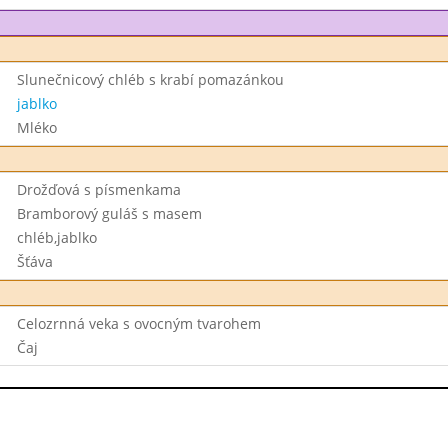
Slunečnicový chléb s krabí pomazánkou
jablko
Mléko
Drožďová s písmenkama
Bramborový guláš s masem
chléb,jablko
Šťáva
Celozrnná veka s ovocným tvarohem
Čaj