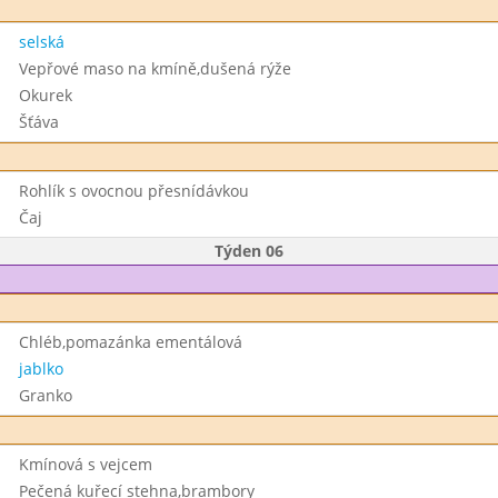
selská
Vepřové maso na kmíně,dušená rýže
Okurek
Šťáva
Rohlík s ovocnou přesnídávkou
Čaj
Týden 06
Chléb,pomazánka ementálová
jablko
Granko
Kmínová s vejcem
Pečená kuřecí stehna,brambory