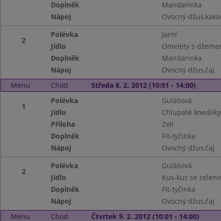
Doplněk
Mandarinka
Nápoj
Ovocný džus,kaka
Polévka
Jarní
2
Jídlo
Omelety s džem
Doplněk
Mandarinka
Nápoj
Ovocný džus,čaj
Menu
Chod
Středa 8. 2. 2012 (10:01 - 14:00)
Polévka
Gulášová
1
Jídlo
Chlupaté knedlíky
Příloha
Zelí
Doplněk
Fit-tyčinka
Nápoj
Ovocný džus,čaj
Polévka
Gulášová
2
Jídlo
Kus-kus se zelen
Doplněk
Fit-tyčinka
Nápoj
Ovocný džus,čaj
Menu
Chod
Čtvrtek 9. 2. 2012 (10:01 - 14:00)