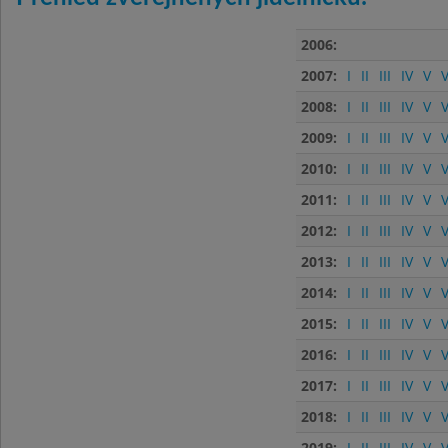
2006:
2007:
I
II
III
IV
V
V
2008:
I
II
III
IV
V
V
2009:
I
II
III
IV
V
V
2010:
I
II
III
IV
V
V
2011:
I
II
III
IV
V
V
2012:
I
II
III
IV
V
V
2013:
I
II
III
IV
V
V
2014:
I
II
III
IV
V
V
2015:
I
II
III
IV
V
V
2016:
I
II
III
IV
V
V
2017:
I
II
III
IV
V
V
2018:
I
II
III
IV
V
V
2019:
I
II
III
IV
V
V