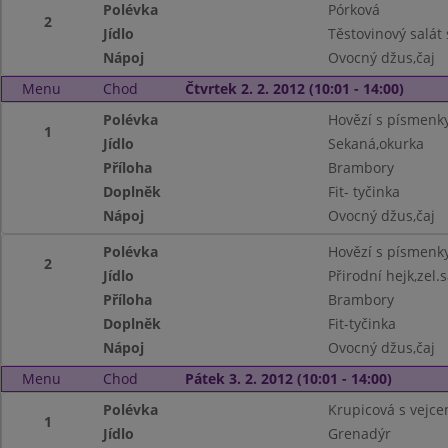
Polévka
Pórková
2
Jídlo
Těstovinový salát
Nápoj
Ovocný džus,čaj
Menu
Chod
Čtvrtek 2. 2. 2012 (10:01 - 14:00)
Polévka
Hovězí s písmenk
1
Jídlo
Sekaná,okurka
Příloha
Brambory
Doplněk
Fit- tyčinka
Nápoj
Ovocný džus,čaj
Polévka
Hovězí s písmenk
2
Jídlo
Přirodní hejk,zel.s
Příloha
Brambory
Doplněk
Fit-tyčinka
Nápoj
Ovocný džus,čaj
Menu
Chod
Pátek 3. 2. 2012 (10:01 - 14:00)
Polévka
Krupicová s vejc
1
Jídlo
Grenadýr