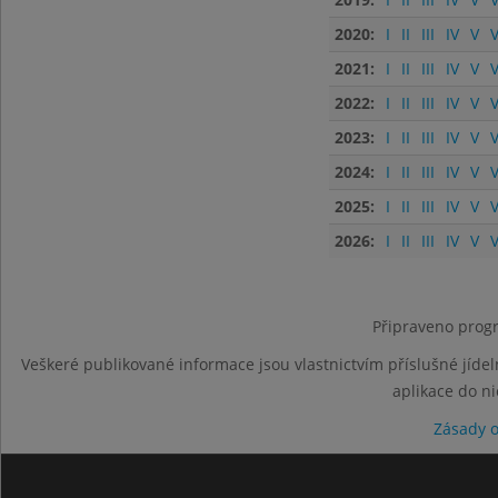
2020:
I
II
III
IV
V
V
2021:
I
II
III
IV
V
V
2022:
I
II
III
IV
V
V
2023:
I
II
III
IV
V
V
2024:
I
II
III
IV
V
V
2025:
I
II
III
IV
V
V
2026:
I
II
III
IV
V
V
Připraveno progr
Veškeré publikované informace jsou vlastnictvím příslušné jídel
aplikace do n
Zásady 