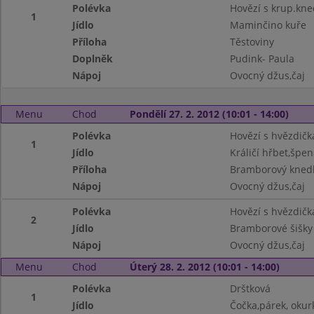
Polévka
Hovězí s krup.kne
1
Jídlo
Maminčino kuře
Příloha
Těstoviny
Doplněk
Pudink- Paula
Nápoj
Ovocný džus,čaj
Menu
Chod
Pondělí 27. 2. 2012 (10:01 - 14:00)
Polévka
Hovězí s hvězdič
1
Jídlo
Králičí hřbet,špen
Příloha
Bramborový knedl
Nápoj
Ovocný džus,čaj
Polévka
Hovězí s hvězdič
2
Jídlo
Bramborové šišk
Nápoj
Ovocný džus,čaj
Menu
Chod
Úterý 28. 2. 2012 (10:01 - 14:00)
Polévka
Drštková
1
Jídlo
Čočka,párek, okur