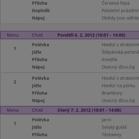
Příloha
Červená řepa
Doplněk
Pololetní prázdni
Nápoj
Obědy jsou odhlá
Menu
Chod
Pondělí 6. 2. 2012 (10:01 - 14:00)
Polévka
Hovězí s drobení
1
Jídlo
Štěpánská pečen
Příloha
Knedlík
Nápoj
Ovocný džus,čaj
Polévka
Hovězí s drobení
2
Jídlo
Hovězí na pórku
Příloha
Brambory
Nápoj
Ovocný džus,čaj
Menu
Chod
Úterý 7. 2. 2012 (10:01 - 14:00)
Polévka
Jarní
1
Jídlo
Selský guláš
Příloha
Těstoviny