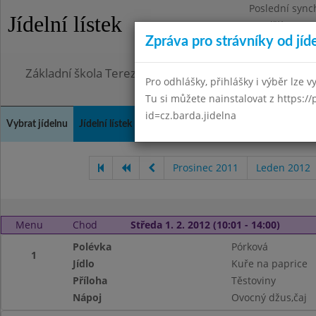
Poslední sync
Jídelní lístek
Pondělí 6.7.20
Zpráva pro strávníky od jíd
Omezení obje
Základní škola Terezín, okres Litoměřice
Pro odhlášky, přihlášky i výběr lze vy
Tu si můžete nainstalovat z https://
id=cz.barda.jidelna
Vybrat jídelnu
Jídelní lístek
Historie
Kontakty a informace
Doch
Prosinec 2011
Leden 2012
Menu
Chod
Středa 1. 2. 2012 (10:01 - 14:00)
Polévka
Pórková
1
Jídlo
Kuře na paprice
Příloha
Těstoviny
Nápoj
Ovocný džus,čaj