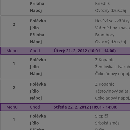
Příloha
Knedlík
Nápoj
Ovocný džus,čaj
Polévka
Hovězí se zvířátky
2
Jídlo
Vařené hov. maso
Příloha
Brambory
Nápoj
Ovocný džus,čaj
Menu
Chod
Úterý 21. 2. 2012 (10:01 - 14:00)
Polévka
Z Kopanic
1
Jídlo
Žemlovka s tvaro
Nápoj
Čokoládový nápoj
Polévka
Z Kopanic
2
Jídlo
Těstovinový salát
Nápoj
Čokoládový nápoj
Menu
Chod
Středa 22. 2. 2012 (10:01 - 14:00)
Polévka
Slepičí
1
Jídlo
Srbská směs
Příloha
Rýže