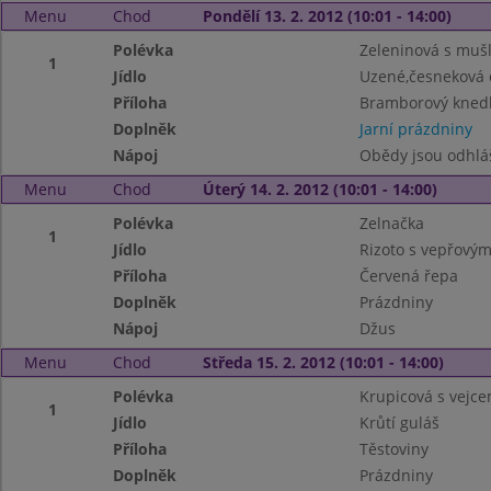
Menu
Chod
Pondělí 13. 2. 2012 (10:01 - 14:00)
Polévka
Zeleninová s muš
1
Jídlo
Uzené,česneková
Příloha
Bramborový knedl
Doplněk
Jarní prázdniny
Nápoj
Obědy jsou odhlá
Menu
Chod
Úterý 14. 2. 2012 (10:01 - 14:00)
Polévka
Zelnačka
1
Jídlo
Rizoto s vepřov
Příloha
Červená řepa
Doplněk
Prázdniny
Nápoj
Džus
Menu
Chod
Středa 15. 2. 2012 (10:01 - 14:00)
Polévka
Krupicová s vejc
1
Jídlo
Krůtí guláš
Příloha
Těstoviny
Doplněk
Prázdniny