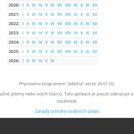
2020:
I
II
III
IV
V
VI
VII
VIII
IX
X
XI
XII
2021:
I
II
III
IV
V
VI
VII
VIII
IX
X
XI
XII
2022:
I
II
III
IV
V
VI
VII
VIII
IX
X
XI
XII
2023:
I
II
III
IV
V
VI
VII
VIII
IX
X
XI
XII
2024:
I
II
III
IV
V
VI
VII
VIII
IX
X
XI
XII
2025:
I
II
III
IV
V
VI
VII
VIII
IX
X
XI
XII
2026:
I
II
III
IV
V
VI
Připraveno programem "Jídelna" verze 26.01.02.
lušné jídelny nebo svých tvůrců. Tato aplikace je pouze zobrazuje 
zasahovat.
Zásady ochrany osobních údajů