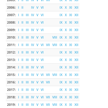
2006:
I
II
IV
V
VI
IX
X
XI
XII
2007:
I
II
III
IV
V
VI
IX
X
XI
XII
2008:
I
II
III
IV
V
VI
IX
X
XI
XII
2009:
I
II
III
IV
V
VI
IX
X
XI
XII
2010:
I
II
III
IV
V
VI
VIII
IX
X
XI
XII
2011:
I
II
III
IV
V
VI
VII
VIII
IX
X
XI
XII
2012:
I
II
III
IV
V
VI
IX
X
XI
XII
2013:
I
II
III
IV
V
VI
IX
X
XI
XII
2014:
I
II
III
IV
V
VI
IX
X
XI
XII
2015:
I
II
III
IV
V
VI
VII
VIII
IX
X
XI
XII
2016:
I
II
III
IV
V
VI
VII
IX
X
XI
XII
2017:
I
II
III
IV
V
VI
IX
X
XI
XII
2018:
I
II
III
IV
V
VI
VII
VIII
IX
X
XI
XII
2019:
I
II
III
IV
V
VI
VII
VIII
IX
X
XI
XII