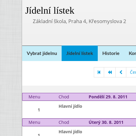
Jídelní lístek
Základní škola, Praha 4, Křesomyslova 2
Vybrat jídelnu
Jídelní lístek
Historie
Kon
Če
Menu
Chod
Pondělí 29. 8. 2011
Hlavní jídlo
1
Menu
Chod
Úterý 30. 8. 2011
Hlavní jídlo
1