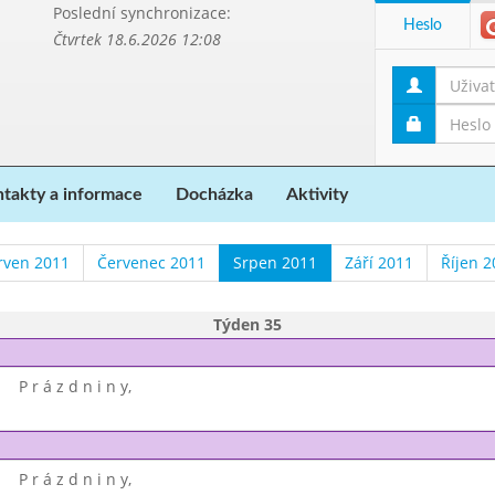
Poslední synchronizace:
Heslo
Čtvrtek 18.6.2026 12:08
takty a informace
Docházka
Aktivity
rven 2011
Červenec 2011
Srpen 2011
Září 2011
Říjen 2
Týden 35
P r á z d n i n y,
P r á z d n i n y,