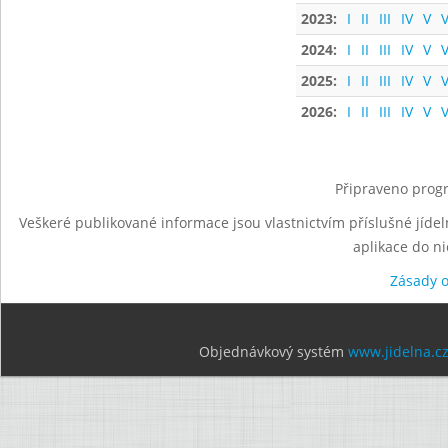
2023:
I
II
III
IV
V
V
2024:
I
II
III
IV
V
V
2025:
I
II
III
IV
V
V
2026:
I
II
III
IV
V
V
Připraveno progr
Veškeré publikované informace jsou vlastnictvím příslušné jídel
aplikace do n
Zásady 
Objednávkový systém
www.jidelna.c