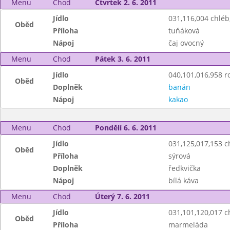
Menu
Chod
Čtvrtek 2. 6. 2011
Jídlo
031,116,004 chlé
Oběd
Příloha
tuňáková
Nápoj
čaj ovocný
Menu
Chod
Pátek 3. 6. 2011
Jídlo
040,101,016,958 r
Oběd
Doplněk
banán
Nápoj
kakao
Menu
Chod
Pondělí 6. 6. 2011
Jídlo
031,125,017,153 
Oběd
Příloha
sýrová
Doplněk
ředkvička
Nápoj
bílá káva
Menu
Chod
Úterý 7. 6. 2011
Jídlo
031,101,120,017 ch
Oběd
Příloha
marmeláda