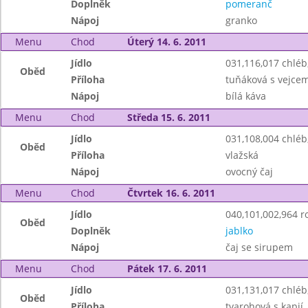
Doplněk
pomeranč
Nápoj
granko
Menu
Chod
Úterý 14. 6. 2011
Jídlo
031,116,017 chlé
Oběd
Příloha
tuňáková s vejce
Nápoj
bílá káva
Menu
Chod
Středa 15. 6. 2011
Jídlo
031,108,004 chlé
Oběd
Příloha
vlažská
Nápoj
ovocný čaj
Menu
Chod
Čtvrtek 16. 6. 2011
Jídlo
040,101,002,964 ro
Oběd
Doplněk
jablko
Nápoj
čaj se sirupem
Menu
Chod
Pátek 17. 6. 2011
Jídlo
031,131,017 chlé
Oběd
Příloha
tvarohová s kapií