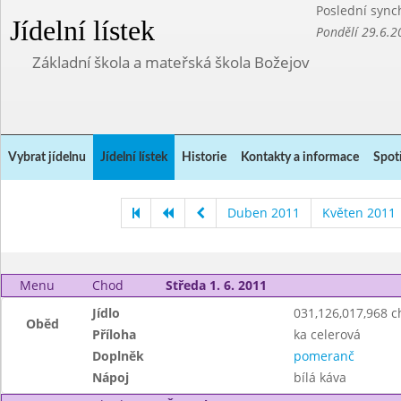
Poslední sync
Jídelní lístek
Pondělí 29.6.2
Základní škola a mateřská škola Božejov
Vybrat jídelnu
Jídelní lístek
Historie
Kontakty a informace
Spot
Duben 2011
Květen 2011
Menu
Chod
Středa 1. 6. 2011
Jídlo
031,126,017,968 
Oběd
Příloha
ka celerová
Doplněk
pomeranč
Nápoj
bílá káva