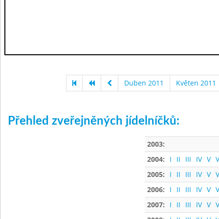
Duben 2011
Květen 2011
Přehled zveřejněných jídelníčků:
2003:
2004:
I
II
III
IV
V
V
2005:
I
II
III
IV
V
V
2006:
I
II
III
IV
V
V
2007:
I
II
III
IV
V
V