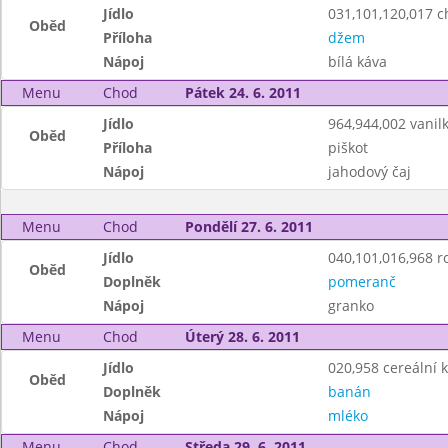
Jídlo
031,101,120,017 ch
Oběd
Příloha
džem
Nápoj
bílá káva
Menu
Chod
Pátek 24. 6. 2011
Jídlo
964,944,002 vanil
Oběd
Příloha
piškot
Nápoj
jahodový čaj
Menu
Chod
Pondělí 27. 6. 2011
Jídlo
040,101,016,968 ro
Oběd
Doplněk
pomeranč
Nápoj
granko
Menu
Chod
Úterý 28. 6. 2011
Jídlo
020,958 cereální k
Oběd
Doplněk
banán
Nápoj
mléko
Menu
Chod
Středa 29. 6. 2011