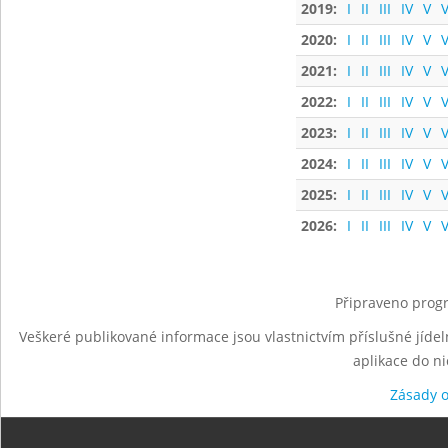
2019:
I
II
III
IV
V
V
2020:
I
II
III
IV
V
V
2021:
I
II
III
IV
V
V
2022:
I
II
III
IV
V
V
2023:
I
II
III
IV
V
V
2024:
I
II
III
IV
V
V
2025:
I
II
III
IV
V
V
2026:
I
II
III
IV
V
V
Připraveno progr
Veškeré publikované informace jsou vlastnictvím příslušné jídel
aplikace do n
Zásady 