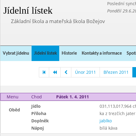
Poslední sync
Jídelní lístek
Pondělí 29.6.2
Základní škola a mateřská škola Božejov
Vybrat jídelnu
Jídelní lístek
Historie
Kontakty a informace
Spot
Únor 2011
Březen 2011
Menu
Chod
Pátek 1. 4. 2011
Jídlo
031,113,017,964 
Oběd
Příloha
ka z trezčích jater
Doplněk
jablko
Nápoj
bílá káva