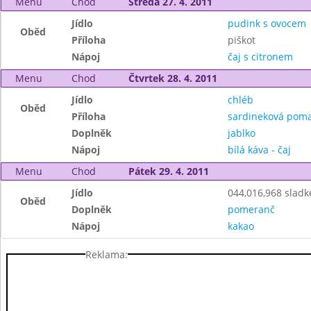
Menu
Chod
Středa 27. 4. 2011
Jídlo
pudink s ovocem
Oběd
Příloha
piškot
Nápoj
čaj s citronem
Menu
Chod
Čtvrtek 28. 4. 2011
Jídlo
chléb
Oběd
Příloha
sardineková pom
Doplněk
jablko
Nápoj
bílá káva - čaj
Menu
Chod
Pátek 29. 4. 2011
Jídlo
044,016,968 sladk
Oběd
Doplněk
pomeranč
Nápoj
kakao
Reklama: