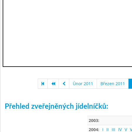
Únor 2011
Březen 2011
Přehled zveřejněných jídelníčků:
2003:
2004:
I
II
III
IV
V
V