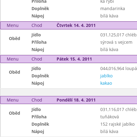
Příloha
ka rybí
Doplněk
mandarinka
Nápoj
bílá káva
Menu
Chod
Čtvrtek 14. 4. 2011
Jídlo
031,125,017 chlé
Oběd
Příloha
sýrová s vejcem
Nápoj
bílá káva
Menu
Chod
Pátek 15. 4. 2011
Jídlo
044,016,964 loup
Oběd
Doplněk
jablko
Nápoj
kakao
Menu
Chod
Pondělí 18. 4. 2011
Jídlo
031,116,017 chlé
Oběd
Příloha
tuňáková
Doplněk
152 rajské jablko
Nápoj
bílá káva