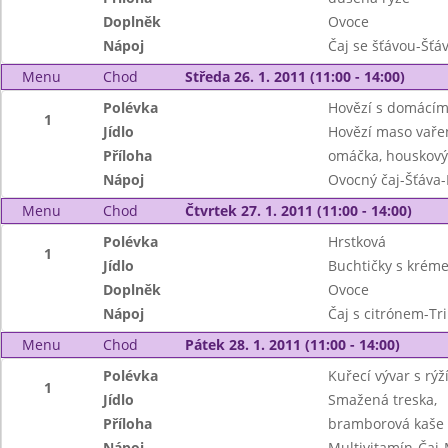
Doplněk
Ovoce
Nápoj
Čaj se šťávou-Šťá
Menu
Chod
Středa 26. 1. 2011 (11:00 - 14:00)
Polévka
Hovězí s domácím
1
Jídlo
Hovězí maso vařen
Příloha
omáčka, houskový
Nápoj
Ovocný čaj-Šťáva
Menu
Chod
Čtvrtek 27. 1. 2011 (11:00 - 14:00)
Polévka
Hrstková
1
Jídlo
Buchtičky s krém
Doplněk
Ovoce
Nápoj
Čaj s citrónem-Tr
Menu
Chod
Pátek 28. 1. 2011 (11:00 - 14:00)
Polévka
Kuřecí vývar s rýž
1
Jídlo
Smažená treska,
Příloha
bramborová kaše
Nápoj
Multivitamín-Čaj