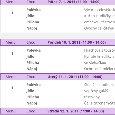
Menu
Chod
Pátek 7. 1. 2011 (11:00 - 14:00)
Polévka
Vývar s celestýns
1
Jídlo
Kuřecí nudličky s
Příloha
omáčkou, těstovin
Nápoj
Ovocný čaj-Šťáva
Menu
Chod
Pondělí 10. 1. 2011 (11:00 - 14:00)
Polévka
Hrachová s tousty
1
Jídlo
Kynuté knedlíky s
Příloha
se šlehačkou
Nápoj
Ochucené mléko-
Menu
Chod
Úterý 11. 1. 2011 (11:00 - 14:00)
Polévka
Slepičí s nudlemi
1
Jídlo
Vepřový guláš,
Příloha
těstoviny
Nápoj
Čaj s citrónem-Šť
Menu
Chod
Středa 12. 1. 2011 (11:00 - 14:00)