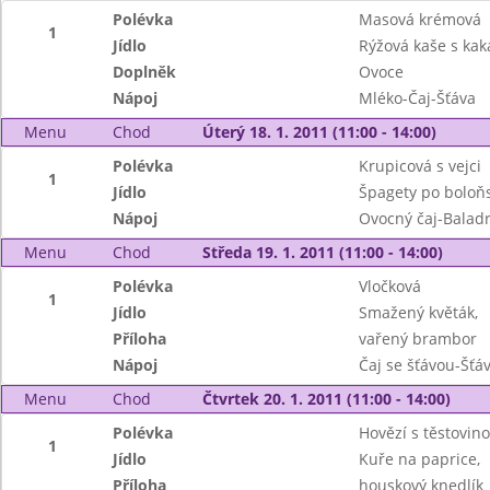
Polévka
Masová krémová
1
Jídlo
Rýžová kaše s ka
Doplněk
Ovoce
Nápoj
Mléko-Čaj-Šťáva
Menu
Chod
Úterý 18. 1. 2011 (11:00 - 14:00)
Polévka
Krupicová s vejci
1
Jídlo
Špagety po boloň
Nápoj
Ovocný čaj-Balad
Menu
Chod
Středa 19. 1. 2011 (11:00 - 14:00)
Polévka
Vločková
1
Jídlo
Smažený květák,
Příloha
vařený brambor
Nápoj
Čaj se šťávou-Šťá
Menu
Chod
Čtvrtek 20. 1. 2011 (11:00 - 14:00)
Polévka
Hovězí s těstovin
1
Jídlo
Kuře na paprice,
Příloha
houskový knedlík