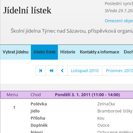
Poslední sync
Jídelní lístek
Středa 29.7.20
Omezení obje
Školní jídelna Týnec nad Sázavou, příspěvková organi
Vybrat jídelnu
Jídelní lístek
Historie
Kontakty a informace
Doch
Listopad 2010
Prosinec 201
Menu
Chod
Pondělí 3. 1. 2011 (11:00 - 14:00)
Polévka
Zelnačka
1
Jídlo
Bramborové šišky
Příloha
kou
Doplněk
Ovoce
Nápoj
Ochucené mléko-