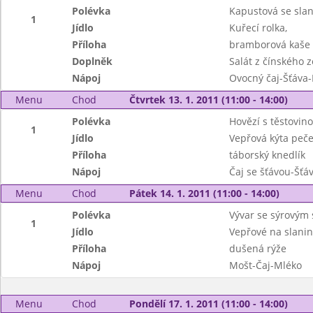
Polévka
Kapustová se sla
1
Jídlo
Kuřecí rolka,
Příloha
bramborová kaše
Doplněk
Salát z čínského z
Nápoj
Ovocný čaj-Šťáva
Menu
Chod
Čtvrtek 13. 1. 2011 (11:00 - 14:00)
Polévka
Hovězí s těstovin
1
Jídlo
Vepřová kýta peče
Příloha
táborský knedlík
Nápoj
Čaj se šťávou-Šťá
Menu
Chod
Pátek 14. 1. 2011 (11:00 - 14:00)
Polévka
Vývar se sýrovým 
1
Jídlo
Vepřové na slanin
Příloha
dušená rýže
Nápoj
Mošt-Čaj-Mléko
Menu
Chod
Pondělí 17. 1. 2011 (11:00 - 14:00)