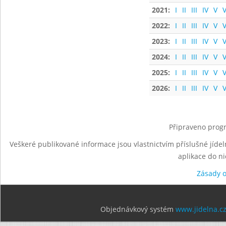
2021:
I
II
III
IV
V
V
2022:
I
II
III
IV
V
V
2023:
I
II
III
IV
V
V
2024:
I
II
III
IV
V
V
2025:
I
II
III
IV
V
V
2026:
I
II
III
IV
V
V
Připraveno progr
Veškeré publikované informace jsou vlastnictvím příslušné jídel
aplikace do n
Zásady 
Objednávkový systém
www.jidelna.c