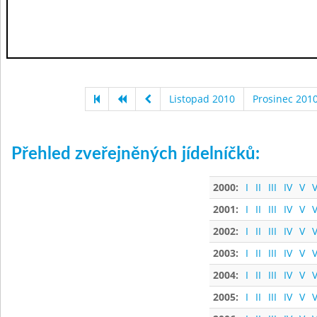
Listopad 2010
Prosinec 201
Přehled zveřejněných jídelníčků:
2000:
I
II
III
IV
V
V
2001:
I
II
III
IV
V
V
2002:
I
II
III
IV
V
V
2003:
I
II
III
IV
V
V
2004:
I
II
III
IV
V
V
2005:
I
II
III
IV
V
V