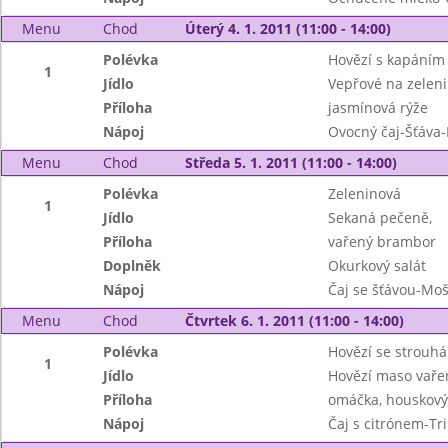
Menu
Chod
Úterý 4. 1. 2011 (11:00 - 14:00)
Polévka
Hovězí s kapáním
1
Jídlo
Vepřové na zeleni
Příloha
jasmínová rýže
Nápoj
Ovocný čaj-Šťáva
Menu
Chod
Středa 5. 1. 2011 (11:00 - 14:00)
Polévka
Zeleninová
1
Jídlo
Sekaná pečeně,
Příloha
vařený brambor
Doplněk
Okurkový salát
Nápoj
Čaj se šťávou-Mo
Menu
Chod
Čtvrtek 6. 1. 2011 (11:00 - 14:00)
Polévka
Hovězí se strouh
1
Jídlo
Hovězí maso vaře
Příloha
omáčka, houskový
Nápoj
Čaj s citrónem-Tr