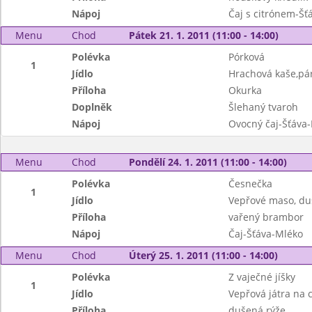
Nápoj
Čaj s citrónem-Šť
Menu
Chod
Pátek 21. 1. 2011 (11:00 - 14:00)
Polévka
Pórková
1
Jídlo
Hrachová kaše,pá
Příloha
Okurka
Doplněk
Šlehaný tvaroh
Nápoj
Ovocný čaj-Šťáva
Menu
Chod
Pondělí 24. 1. 2011 (11:00 - 14:00)
Polévka
Česnečka
1
Jídlo
Vepřové maso, du
Příloha
vařený brambor
Nápoj
Čaj-Šťáva-Mléko
Menu
Chod
Úterý 25. 1. 2011 (11:00 - 14:00)
Polévka
Z vaječné jíšky
1
Jídlo
Vepřová játra na c
Příloha
dušená rýže