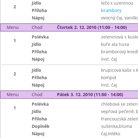
Jídlo
lečo s uzeninou
2
Příloha
brambory
Nápoj
ovocný čaj, vanil
Menu
Chod
Čtvrtek 2. 12. 2010 (11:00 - 14:00)
Polévka
zeleninová s kus
1
Jídlo
kuře ala husa
Příloha
bramborový knedl
Nápoj
inst. čaj
Jídlo
krupicová kaše s
2
Příloha
kompot
Nápoj
inst. čaj
Menu
Chod
Pátek 3. 12. 2010 (11:00 - 14:00)
Polévka
chlebová se zele
1
Jídlo
vepřová pečeně, 
Příloha
francouzská zele
Doplněk
sušenka,bluma
Nápoj
čaj,mléko