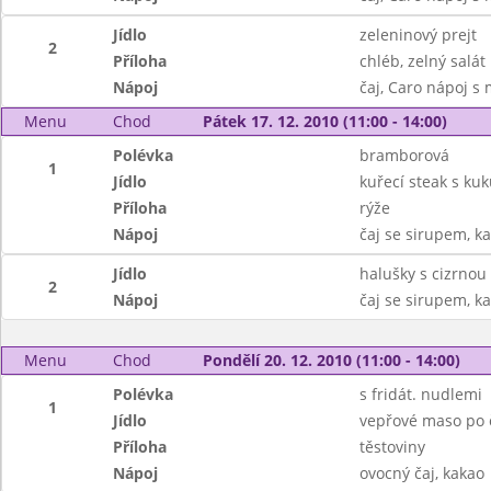
Jídlo
zeleninový prejt
2
Příloha
chléb, zelný salát
Nápoj
čaj, Caro nápoj s
Menu
Chod
Pátek 17. 12. 2010 (11:00 - 14:00)
Polévka
bramborová
1
Jídlo
kuřecí steak s kuk
Příloha
rýže
Nápoj
čaj se sirupem, k
Jídlo
halušky s cizrnou
2
Nápoj
čaj se sirupem, k
Menu
Chod
Pondělí 20. 12. 2010 (11:00 - 14:00)
Polévka
s fridát. nudlemi
1
Jídlo
vepřové maso po 
Příloha
těstoviny
Nápoj
ovocný čaj, kakao