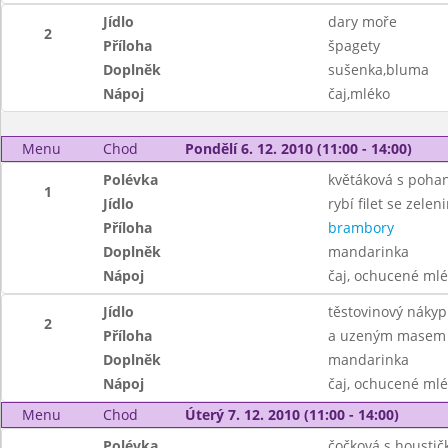
Jídlo
dary moře
2
Příloha
špagety
Doplněk
sušenka,bluma
Nápoj
čaj,mléko
Menu
Chod
Pondělí 6. 12. 2010 (11:00 - 14:00)
Polévka
květáková s pohan
1
Jídlo
rybí filet se zelen
Příloha
brambory
Doplněk
mandarinka
Nápoj
čaj, ochucené ml
Jídlo
těstovinový náky
2
Příloha
a uzeným masem
Doplněk
mandarinka
Nápoj
čaj, ochucené ml
Menu
Chod
Úterý 7. 12. 2010 (11:00 - 14:00)
Polévka
čočková s houstič