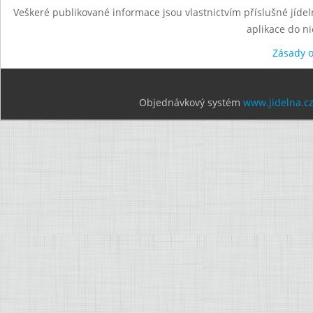
Veškeré publikované informace jsou vlastnictvím příslušné jídel
aplikace do n
Zásady 
Objednávkový systém
www.jidelna.c