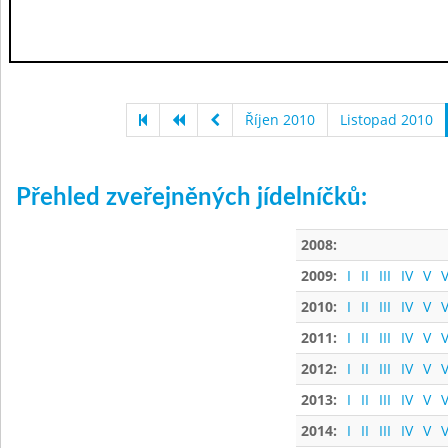
Říjen 2010
Listopad 2010
Přehled zveřejněných jídelníčků:
2008:
2009:
I
II
III
IV
V
V
2010:
I
II
III
IV
V
V
2011:
I
II
III
IV
V
V
2012:
I
II
III
IV
V
V
2013:
I
II
III
IV
V
V
2014:
I
II
III
IV
V
V