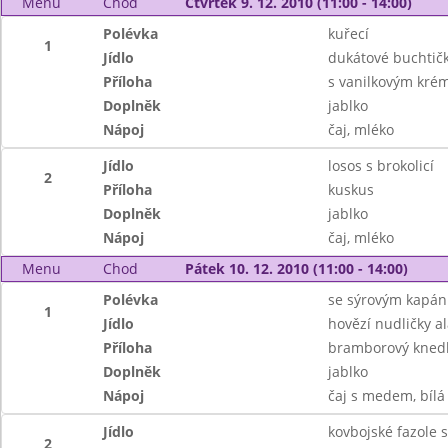
Menu
Chod
Čtvrtek 9. 12. 2010 (11:00 - 14:00)
Polévka
kuřecí
1
Jídlo
dukátové buchtič
Příloha
s vanilkovým kr
Doplněk
jablko
Nápoj
čaj, mléko
Jídlo
losos s brokolicí
2
Příloha
kuskus
Doplněk
jablko
Nápoj
čaj, mléko
Menu
Chod
Pátek 10. 12. 2010 (11:00 - 14:00)
Polévka
se sýrovým kapá
1
Jídlo
hovězí nudličky a
Příloha
bramborový knedl
Doplněk
jablko
Nápoj
čaj s medem, bílá
Jídlo
kovbojské fazole 
2