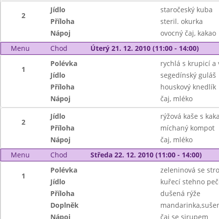
Jídlo
staročeský kuba
2
Příloha
steril. okurka
Nápoj
ovocný čaj, kakao
Menu
Chod
Úterý 21. 12. 2010 (11:00 - 14:00)
Polévka
rychlá s krupicí a 
1
Jídlo
segedínský guláš
Příloha
houskový knedlík
Nápoj
čaj, mléko
Jídlo
rýžová kaše s ka
2
Příloha
míchaný kompot
Nápoj
čaj, mléko
Menu
Chod
Středa 22. 12. 2010 (11:00 - 14:00)
Polévka
zeleninová se st
1
Jídlo
kuřecí stehno pe
Příloha
dušená rýže
Doplněk
mandarinka,suše
Nápoj
čaj se sirupem