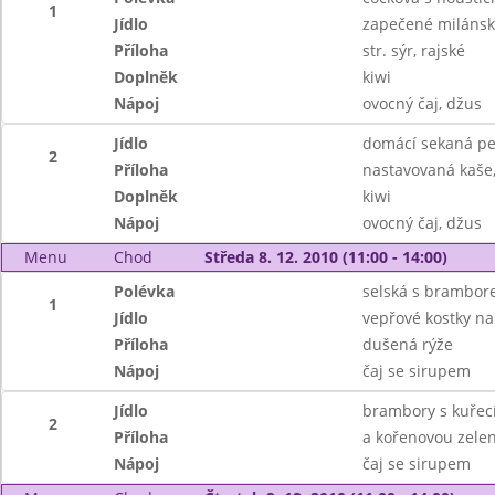
1
Jídlo
zapečené milánsk
Příloha
str. sýr, rajské
Doplněk
kiwi
Nápoj
ovocný čaj, džus
Jídlo
domácí sekaná p
2
Příloha
nastavovaná kaše,
Doplněk
kiwi
Nápoj
ovocný čaj, džus
Menu
Chod
Středa 8. 12. 2010 (11:00 - 14:00)
Polévka
selská s brambo
1
Jídlo
vepřové kostky na
Příloha
dušená rýže
Nápoj
čaj se sirupem
Jídlo
brambory s kuře
2
Příloha
a kořenovou zele
Nápoj
čaj se sirupem