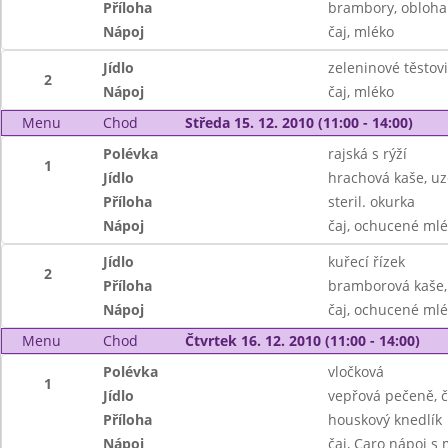
Příloha
brambory, obloha
Nápoj
čaj, mléko
Jídlo
zeleninové těstov
2
Nápoj
čaj, mléko
Menu
Chod
Středa 15. 12. 2010 (11:00 - 14:00)
Polévka
rajská s rýží
1
Jídlo
hrachová kaše, u
Příloha
steril. okurka
Nápoj
čaj, ochucené ml
Jídlo
kuřecí řízek
2
Příloha
bramborová kaše,
Nápoj
čaj, ochucené ml
Menu
Chod
Čtvrtek 16. 12. 2010 (11:00 - 14:00)
Polévka
vločková
1
Jídlo
vepřová pečeně, č
Příloha
houskový knedlík
Nápoj
čaj, Caro nápoj s