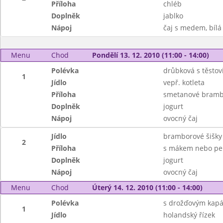
Příloha
chléb
Doplněk
jablko
Nápoj
čaj s medem, bílá
Menu
Chod
Pondělí 13. 12. 2010 (11:00 - 14:00)
Polévka
drůbková s těstov
1
Jídlo
vepř. kotleta
Příloha
smetanové bramb
Doplněk
jogurt
Nápoj
ovocný čaj
Jídlo
bramborové šišky
2
Příloha
s mákem nebo pe
Doplněk
jogurt
Nápoj
ovocný čaj
Menu
Chod
Úterý 14. 12. 2010 (11:00 - 14:00)
Polévka
s drožďovým kap
1
Jídlo
holandský řízek