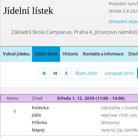
Poslední sync
Jídelní lístek
Středa 5.8.202
Omezení obje
Základní škola Campanus, Praha 4, Jírovcovo náměst
Vybrat jídelnu
Jídelní lístek
Historie
Kontakty a informace
Doch
Říjen 2010
Listopad 2010
Menu
Chod
Středa 1. 12. 2010 (11:00 - 14:00)
Polévka
cibulačka s bram
1
Jídlo
vepřové chilli con
Příloha
těstoviny
Nápoj
ovocný čaj, vanil