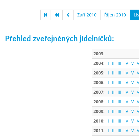
Září 2010
Říjen 2010
Li
Přehled zveřejněných jídelníčků:
2003:
2004:
I
II
III
IV
V
V
2005:
I
II
III
IV
V
V
2006:
I
II
III
IV
V
V
2007:
I
II
III
IV
V
V
2008:
I
II
III
IV
V
V
2009:
I
II
III
IV
V
V
2010:
I
II
III
IV
V
V
2011:
I
II
III
IV
V
V