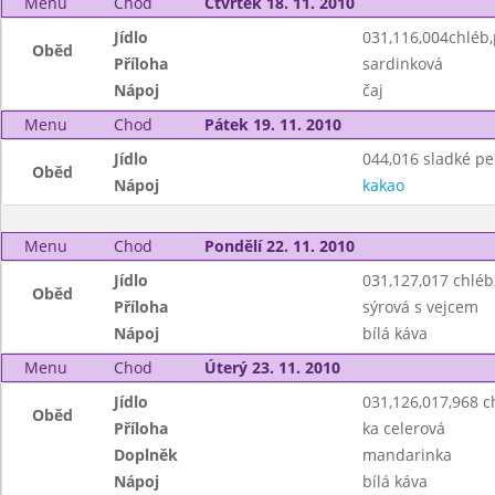
Menu
Chod
Čtvrtek 18. 11. 2010
Jídlo
031,116,004chléb
Oběd
Příloha
sardinková
Nápoj
čaj
Menu
Chod
Pátek 19. 11. 2010
Jídlo
044,016 sladké pe
Oběd
Nápoj
kakao
Menu
Chod
Pondělí 22. 11. 2010
Jídlo
031,127,017 chlé
Oběd
Příloha
sýrová s vejcem
Nápoj
bílá káva
Menu
Chod
Úterý 23. 11. 2010
Jídlo
031,126,017,968 
Oběd
Příloha
ka celerová
Doplněk
mandarinka
Nápoj
bílá káva