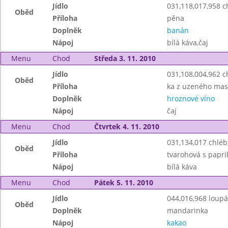
Jídlo
031,118,017,958 c
Oběd
Příloha
pěna
Doplněk
banán
Nápoj
bílá káva,čaj
Menu
Chod
Středa 3. 11. 2010
Jídlo
031,108,004,962 
Oběd
Příloha
ka z uzeného ma
Doplněk
hroznové víno
Nápoj
čaj
Menu
Chod
Čtvrtek 4. 11. 2010
Jídlo
031,134,017 chlé
Oběd
Příloha
tvarohová s papri
Nápoj
bílá káva
Menu
Chod
Pátek 5. 11. 2010
Jídlo
044,016,968 loup
Oběd
Doplněk
mandarinka
Nápoj
kakao