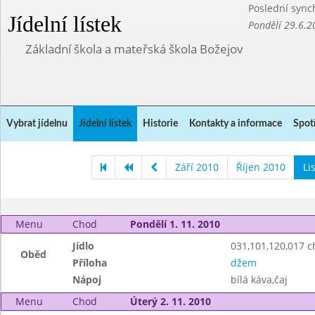
Poslední sync
Jídelní lístek
Pondělí 29.6.2
Základní škola a mateřská škola Božejov
Vybrat jídelnu
Jídelní lístek
Historie
Kontakty a informace
Spot
Září 2010
Říjen 2010
Li
Menu
Chod
Pondělí 1. 11. 2010
Jídlo
031,101,120,017 ch
Oběd
Příloha
džem
Nápoj
bílá káva,čaj
Menu
Chod
Úterý 2. 11. 2010