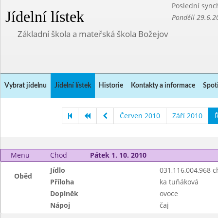
Poslední sync
Jídelní lístek
Pondělí 29.6.2
Základní škola a mateřská škola Božejov
Vybrat jídelnu
Jídelní lístek
Historie
Kontakty a informace
Spot
Červen 2010
Září 2010
Ř
Menu
Chod
Pátek 1. 10. 2010
Jídlo
031,116,004,968 
Oběd
Příloha
ka tuňáková
Doplněk
ovoce
Nápoj
čaj