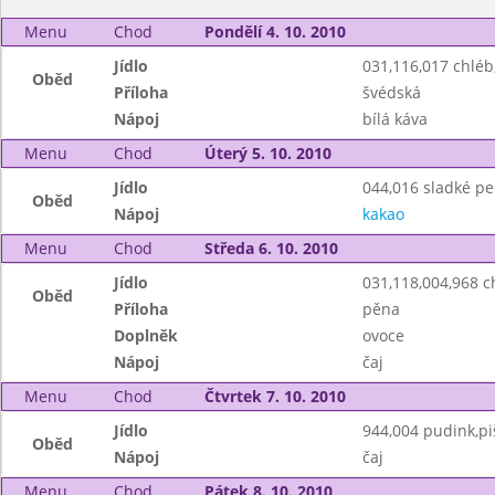
Menu
Chod
Pondělí 4. 10. 2010
Jídlo
031,116,017 chlé
Oběd
Příloha
švédská
Nápoj
bílá káva
Menu
Chod
Úterý 5. 10. 2010
Jídlo
044,016 sladké pe
Oběd
Nápoj
kakao
Menu
Chod
Středa 6. 10. 2010
Jídlo
031,118,004,968 c
Oběd
Příloha
pěna
Doplněk
ovoce
Nápoj
čaj
Menu
Chod
Čtvrtek 7. 10. 2010
Jídlo
944,004 pudink,pi
Oběd
Nápoj
čaj
Menu
Chod
Pátek 8. 10. 2010