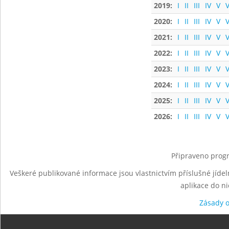
2019:
I
II
III
IV
V
V
2020:
I
II
III
IV
V
V
2021:
I
II
III
IV
V
V
2022:
I
II
III
IV
V
V
2023:
I
II
III
IV
V
V
2024:
I
II
III
IV
V
V
2025:
I
II
III
IV
V
V
2026:
I
II
III
IV
V
V
Připraveno progr
Veškeré publikované informace jsou vlastnictvím příslušné jídel
aplikace do n
Zásady 