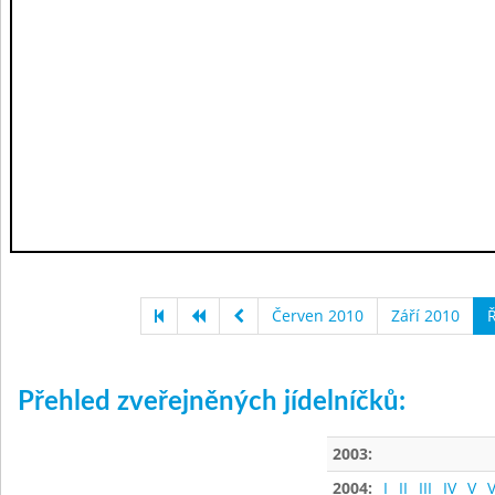
Červen 2010
Září 2010
Ř
Přehled zveřejněných jídelníčků:
2003:
2004:
I
II
III
IV
V
V