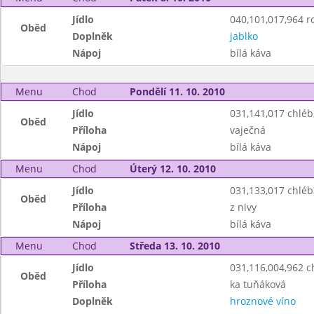
Jídlo
040,101,017,964 ro
Oběd
Doplněk
jablko
Nápoj
bílá káva
Menu
Chod
Pondělí 11. 10. 2010
Jídlo
031,141,017 chlé
Oběd
Příloha
vaječná
Nápoj
bílá káva
Menu
Chod
Úterý 12. 10. 2010
Jídlo
031,133,017 chlé
Oběd
Příloha
z nivy
Nápoj
bílá káva
Menu
Chod
Středa 13. 10. 2010
Jídlo
031,116,004,962 
Oběd
Příloha
ka tuňáková
Doplněk
hroznové víno