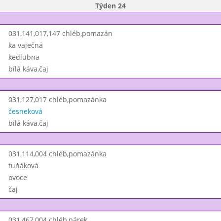
Týden 24
031,141,017,147 chléb,pomazán
ka vaječná
kedlubna
bílá káva,čaj
031,127,017 chléb,pomazánka
česneková
bílá káva,čaj
031,114,004 chléb,pomazánka
tuňáková
ovoce
čaj
031,467,004 chléb,párek