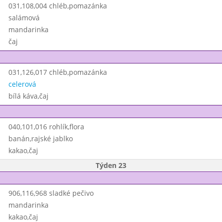
031,108,004 chléb,pomazánka
salámová
mandarinka
čaj
031,126,017 chléb,pomazánka
celerová
bílá káva,čaj
040,101,016 rohlík,flora
banán,rajské jablko
kakao,čaj
Týden 23
906,116,968 sladké pečivo
mandarinka
kakao,čaj