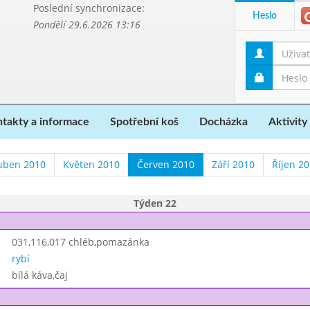
Poslední synchronizace:
Heslo
Pondělí 29.6.2026 13:16
takty a informace
Spotřební koš
Docházka
Aktivity
uben 2010
Květen 2010
Červen 2010
Září 2010
Říjen 2
Týden 22
031,116,017 chléb,pomazánka
rybí
bílá káva,čaj