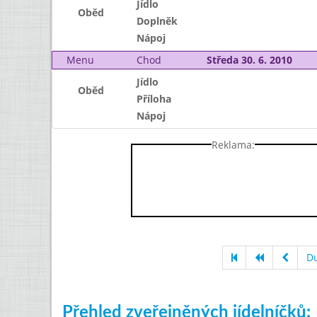
Jídlo
Oběd
Doplněk
Nápoj
Menu
Chod
Středa 30. 6. 2010
Jídlo
Oběd
Příloha
Nápoj
Reklama:
D
Přehled zveřejněných jídelníčků: