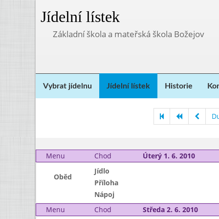
Jídelní lístek
Základní škola a mateřská škola Božejov
Vybrat jídelnu
Jídelní lístek
Historie
Kon
D
Menu
Chod
Úterý 1. 6. 2010
Jídlo
Oběd
Příloha
Nápoj
Menu
Chod
Středa 2. 6. 2010