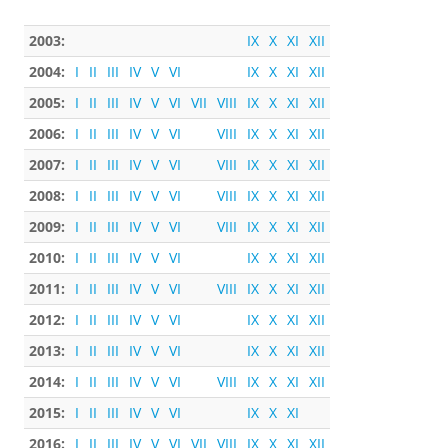
2003:
IX
X
XI
XII
2004:
I
II
III
IV
V
VI
IX
X
XI
XII
2005:
I
II
III
IV
V
VI
VII
VIII
IX
X
XI
XII
2006:
I
II
III
IV
V
VI
VIII
IX
X
XI
XII
2007:
I
II
III
IV
V
VI
VIII
IX
X
XI
XII
2008:
I
II
III
IV
V
VI
VIII
IX
X
XI
XII
2009:
I
II
III
IV
V
VI
VIII
IX
X
XI
XII
2010:
I
II
III
IV
V
VI
IX
X
XI
XII
2011:
I
II
III
IV
V
VI
VIII
IX
X
XI
XII
2012:
I
II
III
IV
V
VI
IX
X
XI
XII
2013:
I
II
III
IV
V
VI
IX
X
XI
XII
2014:
I
II
III
IV
V
VI
VIII
IX
X
XI
XII
2015:
I
II
III
IV
V
VI
IX
X
XI
2016:
I
II
III
IV
V
VI
VII
VIII
IX
X
XI
XII