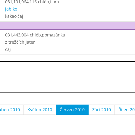
031,101,964,116 chléb,flora
jablko
kakao,čaj
031,443,004 chléb,pomazánka
z trežčích jater
čaj
uben 2010
Květen 2010
Červen 2010
Září 2010
Říjen 2