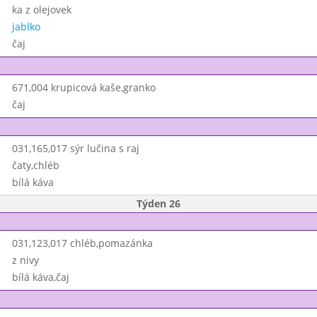
ka z olejovek
jablko
čaj
671,004 krupicová kaše,granko
čaj
031,165,017 sýr lučina s raj
čaty,chléb
bílá káva
Týden 26
031,123,017 chléb,pomazánka
z nivy
bílá káva,čaj