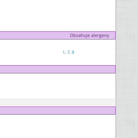
Obsahuje alergeny
1
,
7
,
9