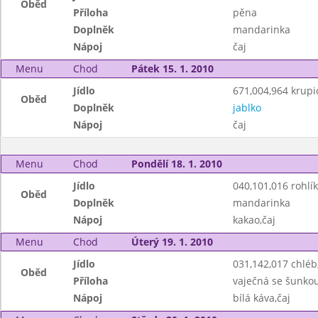
Oběd
Příloha
pěna
Doplněk
mandarinka
Nápoj
čaj
Menu
Chod
Pátek 15. 1. 2010
Jídlo
671,004,964 krupi
Oběd
Doplněk
jablko
Nápoj
čaj
Menu
Chod
Pondělí 18. 1. 2010
Jídlo
040,101,016 rohlík
Oběd
Doplněk
mandarinka
Nápoj
kakao,čaj
Menu
Chod
Úterý 19. 1. 2010
Jídlo
031,142,017 chlé
Oběd
Příloha
vaječná se šunko
Nápoj
bílá káva,čaj