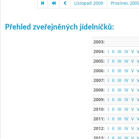
Listopad 2009
Prosinec 200
Přehled zveřejněných jídelníčků:
2003:
2004:
I
II
III
IV
V
V
2005:
I
II
III
IV
V
V
2006:
I
II
III
IV
V
V
2007:
I
II
III
IV
V
V
2008:
I
II
III
IV
V
V
2009:
I
II
III
IV
V
V
2010:
I
II
III
IV
V
V
2011:
I
II
III
IV
V
V
2012:
I
II
III
IV
V
V
2013:
I
II
III
IV
V
V