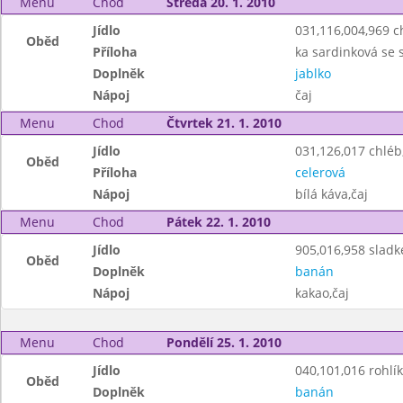
Menu
Chod
Středa 20. 1. 2010
Jídlo
031,116,004,969 
Oběd
Příloha
ka sardinková se
Doplněk
jablko
Nápoj
čaj
Menu
Chod
Čtvrtek 21. 1. 2010
Jídlo
031,126,017 chlé
Oběd
Příloha
celerová
Nápoj
bílá káva,čaj
Menu
Chod
Pátek 22. 1. 2010
Jídlo
905,016,958 sladk
Oběd
Doplněk
banán
Nápoj
kakao,čaj
Menu
Chod
Pondělí 25. 1. 2010
Jídlo
040,101,016 rohlík
Oběd
Doplněk
banán