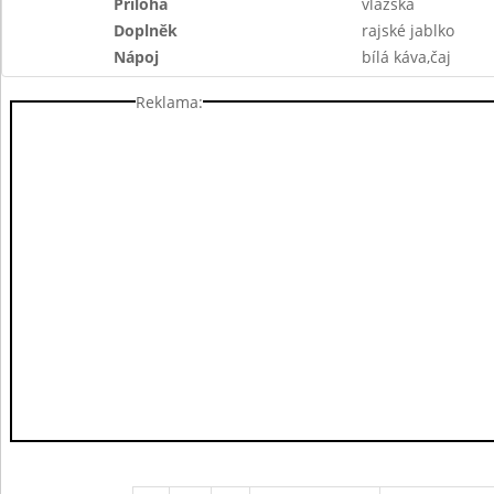
Příloha
vlažská
Doplněk
rajské jablko
Nápoj
bílá káva,čaj
Reklama: