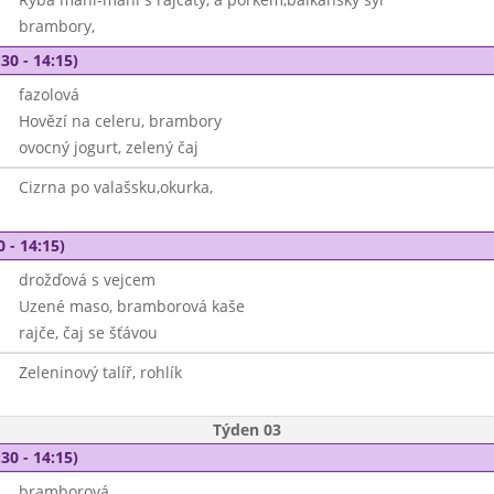
brambory,
30 - 14:15)
fazolová
Hovězí na celeru, brambory
ovocný jogurt, zelený čaj
Cizrna po valašsku,okurka,
0 - 14:15)
drožďová s vejcem
Uzené maso, bramborová kaše
rajče, čaj se šťávou
Zeleninový talíř, rohlík
Týden 03
30 - 14:15)
bramborová