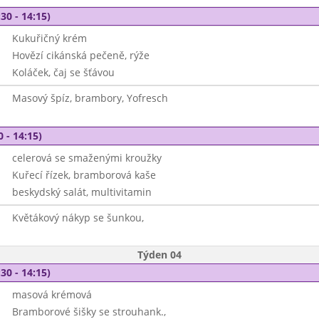
30 - 14:15)
Kukuřičný krém
Hovězí cikánská pečeně, rýže
Koláček, čaj se šťávou
Masový špíz, brambory, Yofresch
0 - 14:15)
celerová se smaženými kroužky
Kuřecí řízek, bramborová kaše
beskydský salát, multivitamin
Květákový nákyp se šunkou,
Týden 04
30 - 14:15)
masová krémová
Bramborové šišky se strouhank.,