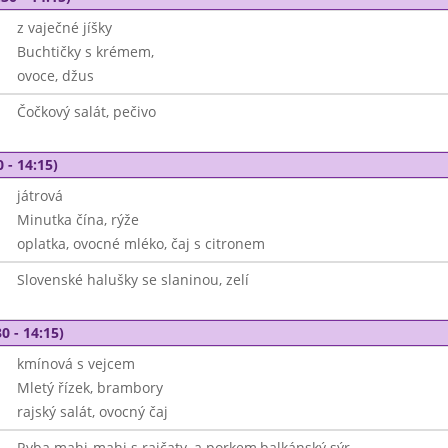
z vaječné jíšky
Buchtičky s krémem,
ovoce, džus
Čočkový salát, pečivo
 - 14:15)
játrová
Minutka čína, rýže
oplatka, ovocné mléko, čaj s citronem
Slovenské halušky se slaninou, zelí
0 - 14:15)
kmínová s vejcem
Mletý řízek, brambory
rajský salát, ovocný čaj
Ryba mahi-mahi s rajčaty, a porkem,balkánský sýr