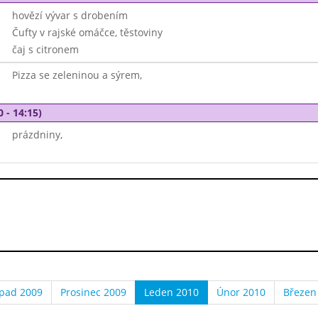
hovězí vývar s drobením
Čufty v rajské omáčce, těstoviny
čaj s citronem
Pizza se zeleninou a sýrem,
0 - 14:15)
prázdniny,
opad 2009
Prosinec 2009
Leden 2010
Únor 2010
Březen