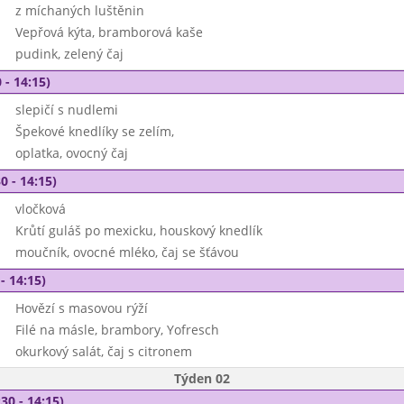
z míchaných luštěnin
Vepřová kýta, bramborová kaše
pudink, zelený čaj
 - 14:15)
slepičí s nudlemi
Špekové knedlíky se zelím,
oplatka, ovocný čaj
0 - 14:15)
vločková
Krůtí guláš po mexicku, houskový knedlík
moučník, ovocné mléko, čaj se šťávou
- 14:15)
Hovězí s masovou rýží
Filé na másle, brambory, Yofresch
okurkový salát, čaj s citronem
Týden 02
30 - 14:15)