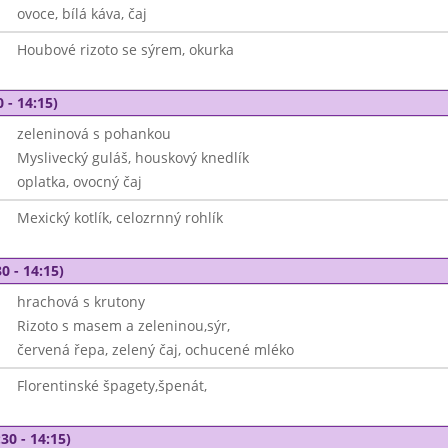
ovoce, bílá káva, čaj
Houbové rizoto se sýrem, okurka
 - 14:15)
zeleninová s pohankou
Myslivecký guláš, houskový knedlík
oplatka, ovocný čaj
Mexický kotlík, celozrnný rohlík
0 - 14:15)
hrachová s krutony
Rizoto s masem a zeleninou,sýr,
červená řepa, zelený čaj, ochucené mléko
Florentinské špagety,špenát,
30 - 14:15)