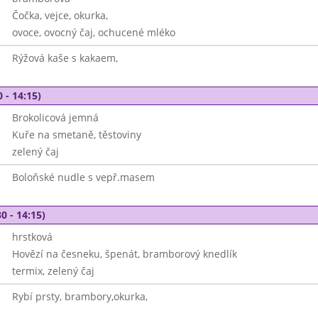
Čočka, vejce, okurka,
ovoce, ovocný čaj, ochucené mléko
Rýžová kaše s kakaem,
 - 14:15)
Brokolicová jemná
Kuře na smetaně, těstoviny
zelený čaj
Boloňské nudle s vepř.masem
0 - 14:15)
hrstková
Hovězí na česneku, špenát, bramborový knedlík
termix, zelený čaj
Rybí prsty, brambory,okurka,