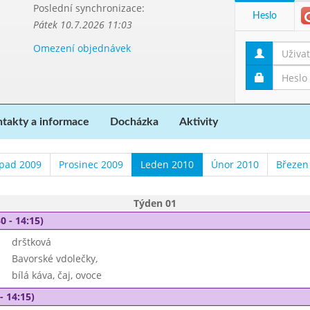
Poslední synchronizace:
Heslo
Pátek 10.7.2026 11:03
Omezení objednávek
takty a informace
Docházka
Aktivity
opad 2009
Prosinec 2009
Leden 2010
Únor 2010
Březen
Týden 01
0 - 14:15)
drštková
Bavorské vdolečky,
bílá káva, čaj, ovoce
- 14:15)