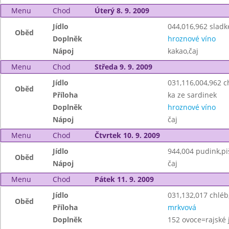
Menu
Chod
Úterý 8. 9. 2009
Jídlo
044,016,962 sladk
Oběd
Doplněk
hroznové víno
Nápoj
kakao,čaj
Menu
Chod
Středa 9. 9. 2009
Jídlo
031,116,004,962 
Oběd
Příloha
ka ze sardinek
Doplněk
hroznové víno
Nápoj
čaj
Menu
Chod
Čtvrtek 10. 9. 2009
Jídlo
944,004 pudink,pi
Oběd
Nápoj
čaj
Menu
Chod
Pátek 11. 9. 2009
Jídlo
031,132,017 chlé
Oběd
Příloha
mrkvová
Doplněk
152 ovoce=rajské 