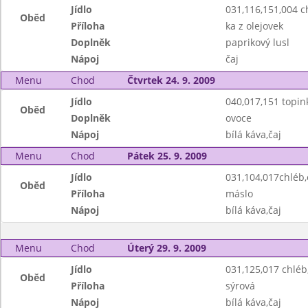
Jídlo
031,116,151,004 
Oběd
Příloha
ka z olejovek
Doplněk
paprikový lusl
Nápoj
čaj
Menu
Chod
Čtvrtek 24. 9. 2009
Jídlo
040,017,151 topin
Oběd
Doplněk
ovoce
Nápoj
bílá káva,čaj
Menu
Chod
Pátek 25. 9. 2009
Jídlo
031,104,017chléb
Oběd
Příloha
máslo
Nápoj
bílá káva,čaj
Menu
Chod
Úterý 29. 9. 2009
Jídlo
031,125,017 chlé
Oběd
Příloha
sýrová
Nápoj
bílá káva,čaj