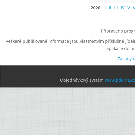
2026:
I
II
III
IV
V
V
Připraveno progr
Veškeré publikované informace jsou vlastnictvím příslušné jídel
aplikace do n
Zásady 
Objednávkový systém
www.jidelna.c