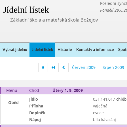
Poslední sync
Jídelní lístek
Pondělí 29.6.2
Základní škola a mateřská škola Božejov
Vybrat jídelnu
Jídelní lístek
Historie
Kontakty a informace
Spot
Červen 2009
Srpen 2009
Menu
Chod
Úterý 1. 9. 2009
Jídlo
031,141,017 chlé
Oběd
Příloha
vaječná
Doplněk
ovoce
Nápoj
bílá káva,čaj