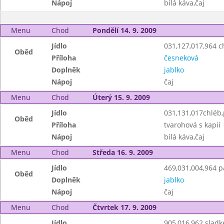
Nápoj
bílá káva,čaj
Menu
Chod
Pondělí 14. 9. 2009
Jídlo
031,127,017,964 
Oběd
Příloha
česneková
Doplněk
jablko
Nápoj
čaj
Menu
Chod
Úterý 15. 9. 2009
Jídlo
031,131,017chléb
Oběd
Příloha
tvarohová s kapií
Nápoj
bílá káva,čaj
Menu
Chod
Středa 16. 9. 2009
Jídlo
469,031,004,964 p
Oběd
Doplněk
jablko
Nápoj
čaj
Menu
Chod
Čtvrtek 17. 9. 2009
Jídlo
905,016,962 sladk