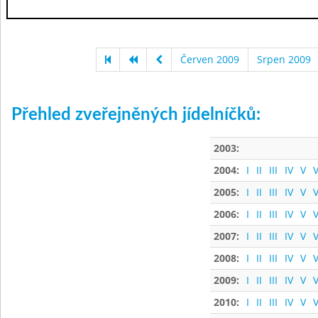
Červen 2009
Srpen 2009
Přehled zveřejněných jídelníčků:
2003:
2004:
I
II
III
IV
V
V
2005:
I
II
III
IV
V
V
2006:
I
II
III
IV
V
V
2007:
I
II
III
IV
V
V
2008:
I
II
III
IV
V
V
2009:
I
II
III
IV
V
V
2010:
I
II
III
IV
V
V