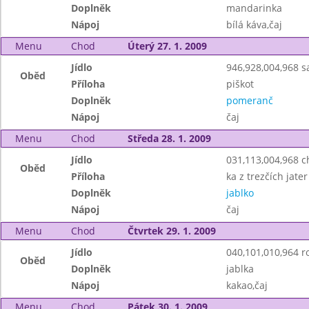
Doplněk
mandarinka
Nápoj
bílá káva,čaj
Menu
Chod
Úterý 27. 1. 2009
Jídlo
946,928,004,968 s
Oběd
Příloha
piškot
Doplněk
pomeranč
Nápoj
čaj
Menu
Chod
Středa 28. 1. 2009
Jídlo
031,113,004,968 
Oběd
Příloha
ka z trezčích jater
Doplněk
jablko
Nápoj
čaj
Menu
Chod
Čtvrtek 29. 1. 2009
Jídlo
040,101,010,964 ro
Oběd
Doplněk
jablka
Nápoj
kakao,čaj
Menu
Chod
Pátek 30. 1. 2009