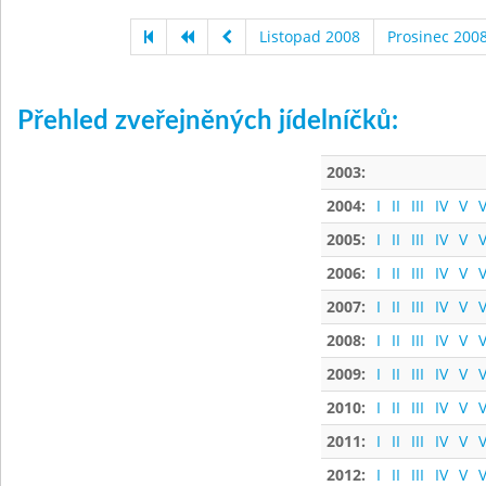
Listopad 2008
Prosinec 200
Přehled zveřejněných jídelníčků:
2003:
2004:
I
II
III
IV
V
V
2005:
I
II
III
IV
V
V
2006:
I
II
III
IV
V
V
2007:
I
II
III
IV
V
V
2008:
I
II
III
IV
V
V
2009:
I
II
III
IV
V
V
2010:
I
II
III
IV
V
V
2011:
I
II
III
IV
V
V
2012:
I
II
III
IV
V
V