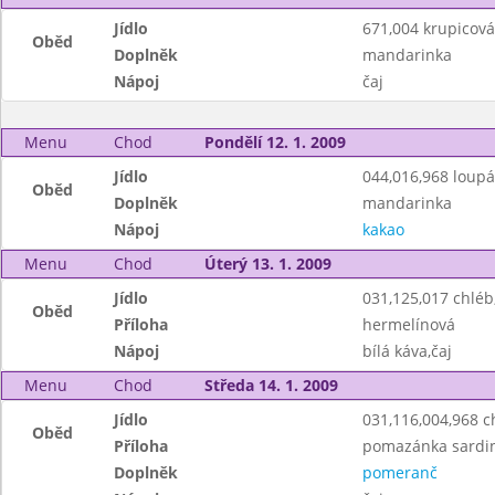
Jídlo
671,004 krupicová
Oběd
Doplněk
mandarinka
Nápoj
čaj
Menu
Chod
Pondělí 12. 1. 2009
Jídlo
044,016,968 loup
Oběd
Doplněk
mandarinka
Nápoj
kakao
Menu
Chod
Úterý 13. 1. 2009
Jídlo
031,125,017 chlé
Oběd
Příloha
hermelínová
Nápoj
bílá káva,čaj
Menu
Chod
Středa 14. 1. 2009
Jídlo
031,116,004,968 c
Oběd
Příloha
pomazánka sardi
Doplněk
pomeranč