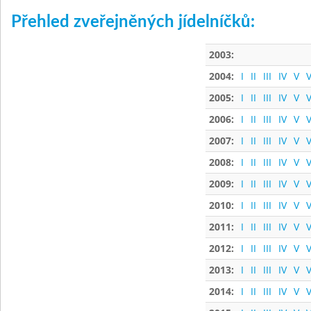
Přehled zveřejněných jídelníčků:
2003:
2004:
I
II
III
IV
V
V
2005:
I
II
III
IV
V
V
2006:
I
II
III
IV
V
V
2007:
I
II
III
IV
V
V
2008:
I
II
III
IV
V
V
2009:
I
II
III
IV
V
V
2010:
I
II
III
IV
V
V
2011:
I
II
III
IV
V
V
2012:
I
II
III
IV
V
V
2013:
I
II
III
IV
V
V
2014:
I
II
III
IV
V
V