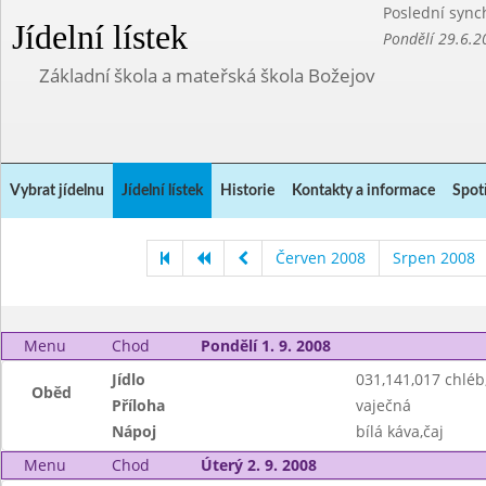
Poslední sync
Jídelní lístek
Pondělí 29.6.2
Základní škola a mateřská škola Božejov
Vybrat jídelnu
Jídelní lístek
Historie
Kontakty a informace
Spot
Červen 2008
Srpen 2008
Menu
Chod
Pondělí 1. 9. 2008
Jídlo
031,141,017 chlé
Oběd
Příloha
vaječná
Nápoj
bílá káva,čaj
Menu
Chod
Úterý 2. 9. 2008