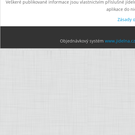
Veškeré publikované informace jsou vlastnictvím příslušné jídel
aplikace do n
Zásady 
Objednávkový systém
www.jidelna.c