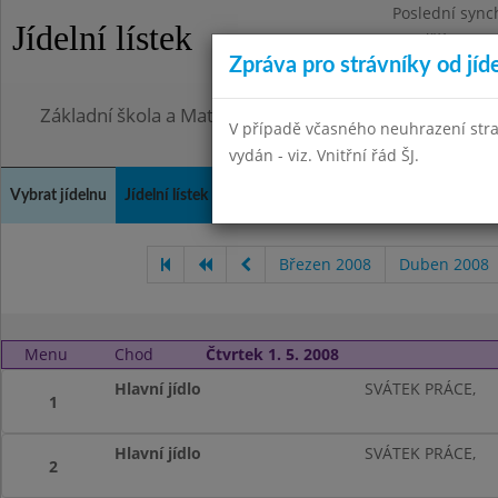
Poslední sync
Jídelní lístek
Pondělí 27.7.2
Zpráva pro strávníky od jíd
Omezení obje
Základní škola a Mateřská škola, Praha 4, Ohradní 49
V případě včasného neuhrazení str
vydán - viz. Vnitřní řád ŠJ.
Vybrat jídelnu
Jídelní lístek
Historie
Kontakty a informace
Doch
Březen 2008
Duben 2008
Menu
Chod
Čtvrtek 1. 5. 2008
Hlavní jídlo
SVÁTEK PRÁCE,
1
Hlavní jídlo
SVÁTEK PRÁCE,
2