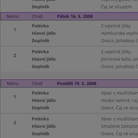
Doplněk
Čaj se sirupem
Menu
Chod
Pátek 16. 5. 2008
Polévka
Z vaječné jíšky
1
Hlavní jídlo
Hamburská vepřov
Doplněk
Ovoce, Jahodový 
Polévka
Z vaječné jíšky
2
Hlavní jídlo
Jitrnicová kaše, z
Doplněk
Ovoce, Jahodový č
Menu
Chod
Pondělí 19. 5. 2008
Polévka
Vývar s mušličkam
1
Hlavní jídlo
Hovězí vařené, ra
Doplněk
Ovoce, Čaj se sir
Polévka
Vývar s mušličkam
2
Hlavní jídlo
Smažené žampion
Doplněk
Ovoce, Čaj se sir