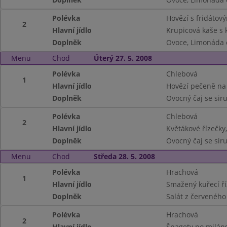
Polévka
Hovězí s fridátov
2
Hlavní jídlo
Krupicová kaše s
Doplněk
Ovoce, Limonáda 
Menu
Chod
Úterý 27. 5. 2008
Polévka
Chlebová
1
Hlavní jídlo
Hovězí pečeně na
Doplněk
Ovocný čaj se si
Polévka
Chlebová
2
Hlavní jídlo
Květákové řízečky
Doplněk
Ovocný čaj se si
Menu
Chod
Středa 28. 5. 2008
Polévka
Hrachová
1
Hlavní jídlo
Smažený kuřecí ř
Doplněk
Salát z červeného 
Polévka
Hrachová
2
Hlavní jídlo
Špagety po milán