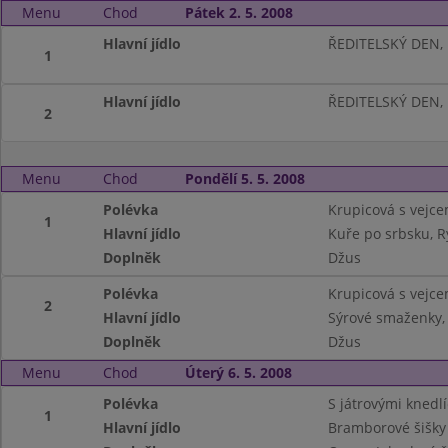
Menu
Chod
Pátek 2. 5. 2008
Hlavní jídlo
ŘEDITELSKÝ DEN,
1
Hlavní jídlo
ŘEDITELSKÝ DEN,
2
Menu
Chod
Pondělí 5. 5. 2008
Polévka
Krupicová s vejc
1
Hlavní jídlo
Kuře po srbsku, R
Doplněk
Džus
Polévka
Krupicová s vejc
2
Hlavní jídlo
Sýrové smaženky,
Doplněk
Džus
Menu
Chod
Úterý 6. 5. 2008
Polévka
S játrovými knedlí
1
Hlavní jídlo
Bramborové šišky