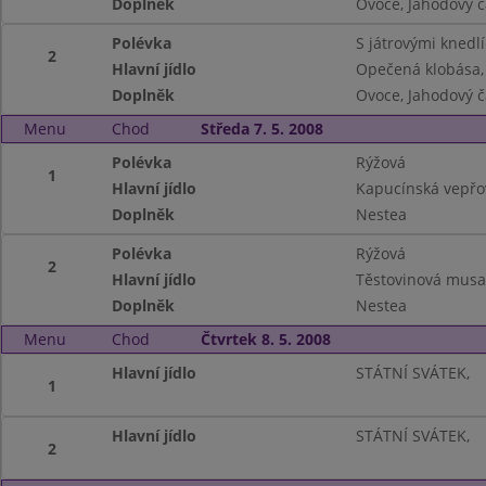
Doplněk
Ovoce, Jahodový č
Polévka
S játrovými knedlí
2
Hlavní jídlo
Opečená klobása,
Doplněk
Ovoce, Jahodový č
Menu
Chod
Středa 7. 5. 2008
Polévka
Rýžová
1
Hlavní jídlo
Kapucínská vepřo
Doplněk
Nestea
Polévka
Rýžová
2
Hlavní jídlo
Těstovinová musa
Doplněk
Nestea
Menu
Chod
Čtvrtek 8. 5. 2008
Hlavní jídlo
STÁTNÍ SVÁTEK,
1
Hlavní jídlo
STÁTNÍ SVÁTEK,
2