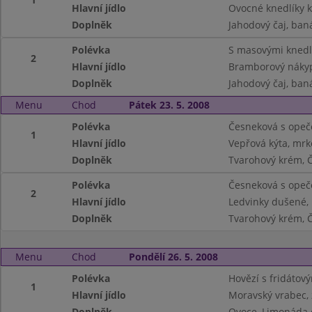
Hlavní jídlo
Ovocné knedlíky k
Doplněk
Jahodový čaj, ba
Polévka
S masovými knedl
2
Hlavní jídlo
Bramborový nákyp
Doplněk
Jahodový čaj, ba
Menu
Chod
Pátek 23. 5. 2008
Polévka
Česneková s ope
1
Hlavní jídlo
Vepřová kýta, mr
Doplněk
Tvarohový krém, Č
Polévka
Česneková s ope
2
Hlavní jídlo
Ledvinky dušené,
Doplněk
Tvarohový krém, Č
Menu
Chod
Pondělí 26. 5. 2008
Polévka
Hovězí s fridátov
1
Hlavní jídlo
Moravský vrabec, 
Doplněk
Ovoce, Limonáda 