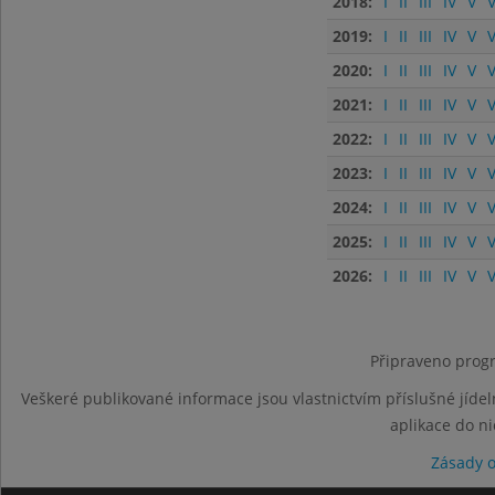
2018:
I
II
III
IV
V
V
2019:
I
II
III
IV
V
V
2020:
I
II
III
IV
V
V
2021:
I
II
III
IV
V
V
2022:
I
II
III
IV
V
V
2023:
I
II
III
IV
V
V
2024:
I
II
III
IV
V
V
2025:
I
II
III
IV
V
V
2026:
I
II
III
IV
V
V
Připraveno progr
Veškeré publikované informace jsou vlastnictvím příslušné jídel
aplikace do n
Zásady 