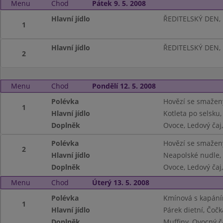
Menu
Chod
Pátek 9. 5. 2008
Hlavní jídlo
ŘEDITELSKÝ DEN,
1
Hlavní jídlo
ŘEDITELSKÝ DEN,
2
Menu
Chod
Pondělí 12. 5. 2008
Polévka
Hovězí se smaže
1
Hlavní jídlo
Kotleta po selsku,
Doplněk
Ovoce, Ledový čaj
Polévka
Hovězí se smaže
2
Hlavní jídlo
Neapolské nudle,
Doplněk
Ovoce, Ledový čaj
Menu
Chod
Úterý 13. 5. 2008
Polévka
Kmínová s kapán
1
Hlavní jídlo
Párek dietní, Čočk
Doplněk
Muffiny, Ovocný č