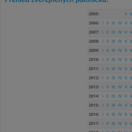
Přehled zveřejněných jídelníčků:
2005:
V
V
2006:
I
II
III
IV
V
V
2007:
I
II
III
IV
V
V
2008:
I
II
III
IV
V
V
2009:
I
II
III
IV
V
V
2010:
I
II
III
IV
V
V
2011:
I
II
III
IV
V
V
2012:
I
II
III
IV
V
V
2013:
I
II
III
IV
V
V
2014:
I
II
III
IV
V
V
2015:
I
II
III
IV
V
V
2016:
I
II
III
IV
V
V
2017:
I
II
III
IV
V
V