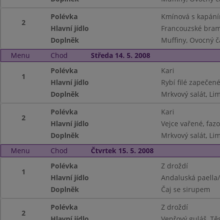
Polévka
Kmínová s kapán
2
Hlavní jídlo
Francouzské bram
Doplněk
Muffiny, Ovocný č
Menu
Chod
Středa 14. 5. 2008
Polévka
Kari
1
Hlavní jídlo
Rybí filé zapečen
Doplněk
Mrkvový salát, Li
Polévka
Kari
2
Hlavní jídlo
Vejce vařené, faz
Doplněk
Mrkvový salát, Li
Menu
Chod
Čtvrtek 15. 5. 2008
Polévka
Z droždí
1
Hlavní jídlo
Andaluská paella/
Doplněk
Čaj se sirupem
Polévka
Z droždí
2
Hlavní jídlo
Vepřový guláš, Tě