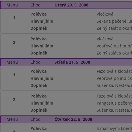
Menu
Chod
Úterý 20. 5. 2008
Polévka
Vločková
1
Hlavní jídlo
Sekaná pečeně, 
Doplněk
Zelný salát s oku
Polévka
Vločková
2
Hlavní jídlo
Vepřové na houbá
Doplněk
Zelný salát s oku
Menu
Chod
Středa 21. 5. 2008
Polévka
Fazolová s klobás
1
Hlavní jídlo
Vepřové po indick
Doplněk
Sušenka, Nestea,
Polévka
Fazolová s klobás
2
Hlavní jídlo
Pangasius pečený
Doplněk
Sušenka, Nestea,
Menu
Chod
Čtvrtek 22. 5. 2008
Polévka
S masovými knedl
1