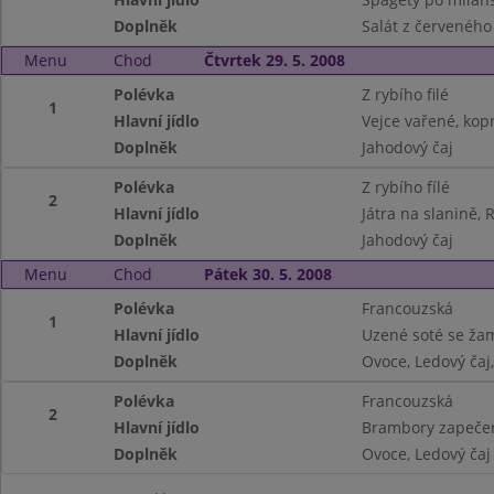
Doplněk
Salát z červeného 
Menu
Chod
Čtvrtek 29. 5. 2008
Polévka
Z rybího filé
1
Hlavní jídlo
Vejce vařené, kop
Doplněk
Jahodový čaj
Polévka
Z rybího fílé
2
Hlavní jídlo
Játra na slanině, 
Doplněk
Jahodový čaj
Menu
Chod
Pátek 30. 5. 2008
Polévka
Francouzská
1
Hlavní jídlo
Uzené soté se ža
Doplněk
Ovoce, Ledový čaj
Polévka
Francouzská
2
Hlavní jídlo
Brambory zapečen
Doplněk
Ovoce, Ledový čaj