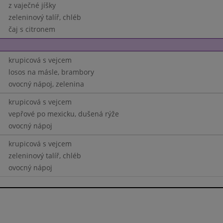
z vaječné jíšky
zeleninový talíř, chléb
čaj s citronem
krupicová s vejcem
losos na másle, brambory
ovocný nápoj, zelenina
krupicová s vejcem
vepřové po mexicku, dušená rýže
ovocný nápoj
krupicová s vejcem
zeleninový talíř, chléb
ovocný nápoj