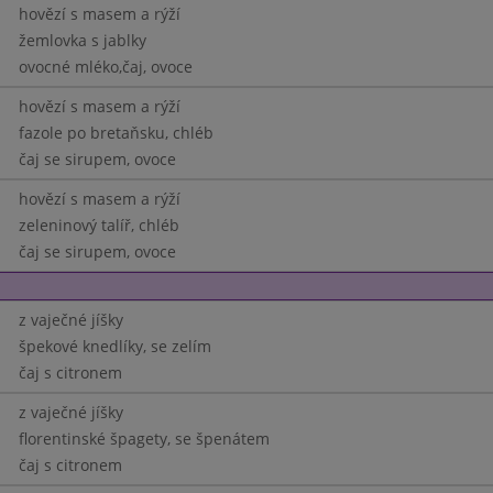
hovězí s masem a rýží
žemlovka s jablky
ovocné mléko,čaj, ovoce
hovězí s masem a rýží
fazole po bretaňsku, chléb
čaj se sirupem, ovoce
hovězí s masem a rýží
zeleninový talíř, chléb
čaj se sirupem, ovoce
z vaječné jíšky
špekové knedlíky, se zelím
čaj s citronem
z vaječné jíšky
florentinské špagety, se špenátem
čaj s citronem