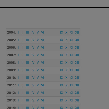
2004:
I
II
III
IV
V
VI
IX
X
XI
XII
2005:
I
II
III
IV
V
VI
IX
X
XI
XII
2006:
I
II
III
IV
V
VI
IX
X
XI
XII
2007:
I
II
III
IV
V
VI
IX
X
XI
XII
2008:
I
II
III
IV
V
VI
IX
X
XI
XII
2009:
I
II
III
IV
V
VI
IX
X
XI
XII
2010:
I
II
III
IV
V
VI
IX
X
XI
XII
2011:
I
II
III
IV
V
VI
IX
X
XI
XII
2012:
I
II
III
IV
V
VI
IX
X
XI
XII
2013:
I
II
III
IV
V
VI
IX
X
XI
XII
2014:
I
II
III
IV
V
VI
IX
X
XI
XII