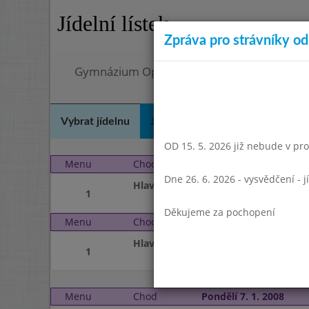
Jídelní lístek
Zpráva pro strávníky od 
Gymnázium Opatov, Praha 4, Konstantinov
Vybrat jídelnu
Jídelní lístek
Historie
Kon
OD 15. 5. 2026 již nebude v prov
Menu
Chod
Čtvrtek 3. 1. 2008
Dne 26. 6. 2026 - vysvědčení - 
Hlavní jídlo
1
Děkujeme za pochopení
Menu
Chod
Pátek 4. 1. 2008
Hlavní jídlo
1
Menu
Chod
Pondělí 7. 1. 2008