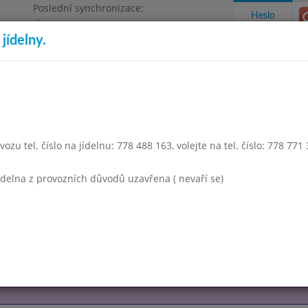
Poslední synchronizace:
Heslo
Úterý 4.8.2026 12:59
jídelny.
Omezení objednávek
a 1500
takty a informace
Docházka
Aktivity
ozu tel. číslo na jídelnu: 778 488 163, volejte na tel. číslo: 778 771
Týden 01
jídelna z provozních důvodů uzavřena ( nevaří se)
ředitelské volno
ředitelské volno
Týden 02