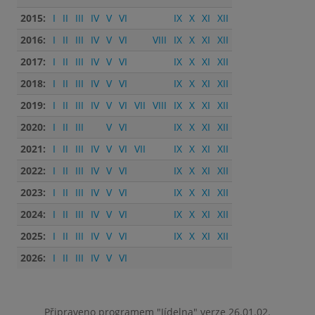
2015:
I
II
III
IV
V
VI
IX
X
XI
XII
2016:
I
II
III
IV
V
VI
VIII
IX
X
XI
XII
2017:
I
II
III
IV
V
VI
IX
X
XI
XII
2018:
I
II
III
IV
V
VI
IX
X
XI
XII
2019:
I
II
III
IV
V
VI
VII
VIII
IX
X
XI
XII
2020:
I
II
III
V
VI
IX
X
XI
XII
2021:
I
II
III
IV
V
VI
VII
IX
X
XI
XII
2022:
I
II
III
IV
V
VI
IX
X
XI
XII
2023:
I
II
III
IV
V
VI
IX
X
XI
XII
2024:
I
II
III
IV
V
VI
IX
X
XI
XII
2025:
I
II
III
IV
V
VI
IX
X
XI
XII
2026:
I
II
III
IV
V
VI
Připraveno programem "Jídelna" verze 26.01.02.