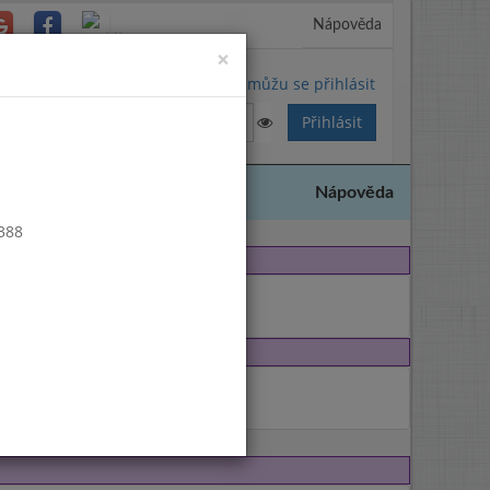
Nápověda
Close
×
Nemůžu se přihlásit
Nápověda
 388