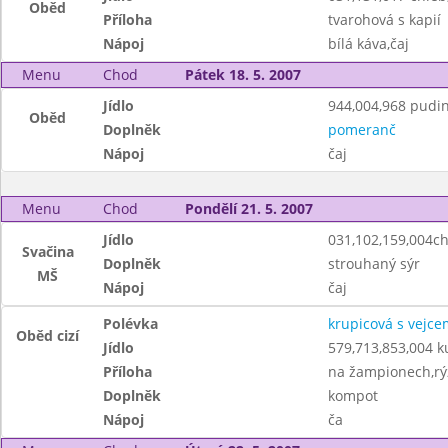
Oběd
Příloha
tvarohová s kapií
Nápoj
bílá káva,čaj
Menu
Chod
Pátek 18. 5. 2007
Jídlo
944,004,968 pudin
Oběd
Doplněk
pomeranč
Nápoj
čaj
Menu
Chod
Pondělí 21. 5. 2007
Jídlo
031,102,159,004c
Svačina
Doplněk
strouhaný sýr
MŠ
Nápoj
čaj
Polévka
krupicová s vejce
Oběd cizí
Jídlo
579,713,853,004 k
Příloha
na žampionech,rý
Doplněk
kompot
Nápoj
ča