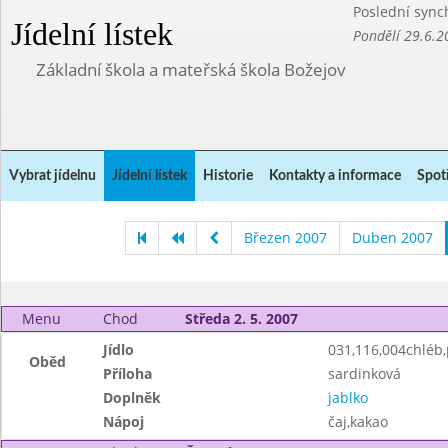
Poslední sync
Jídelní lístek
Pondělí 29.6.2
Základní škola a mateřská škola Božejov
Vybrat jídelnu
Jídelní lístek
Historie
Kontakty a informace
Spot
Březen 2007
Duben 2007
Menu
Chod
Středa 2. 5. 2007
Jídlo
031,116,004chléb
Oběd
Příloha
sardinková
Doplněk
jablko
Nápoj
čaj,kakao