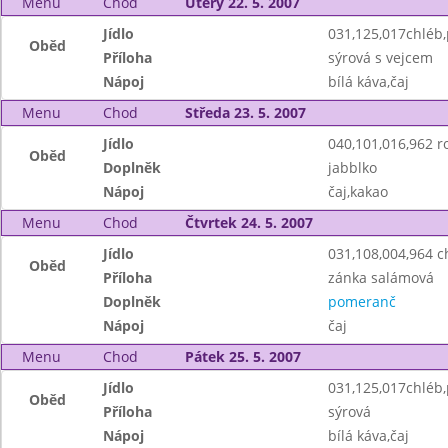
Menu
Chod
Úterý 22. 5. 2007
Jídlo
031,125,017chléb
Oběd
Příloha
sýrová s vejcem
Nápoj
bílá káva,čaj
Menu
Chod
Středa 23. 5. 2007
Jídlo
040,101,016,962 ro
Oběd
Doplněk
jabblko
Nápoj
čaj,kakao
Menu
Chod
Čtvrtek 24. 5. 2007
Jídlo
031,108,004,964 
Oběd
Příloha
zánka salámová
Doplněk
pomeranč
Nápoj
čaj
Menu
Chod
Pátek 25. 5. 2007
Jídlo
031,125,017chléb
Oběd
Příloha
sýrová
Nápoj
bílá káva,čaj