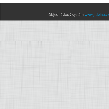
Objednávkový systém
www.jidelna.c