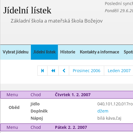
Poslední sync
Jídelní lístek
Pondělí 29.6.2
Základní škola a mateřská škola Božejov
Vybrat jídelnu
Jídelní lístek
Historie
Kontakty a informace
Spot
Prosinec 2006
Leden 2007
Menu
Chod
Čtvrtek 1. 2. 2007
Jídlo
040,101,120,017roh
Oběd
Doplněk
džem
Nápoj
bílá káva,čaj
Menu
Chod
Pátek 2. 2. 2007