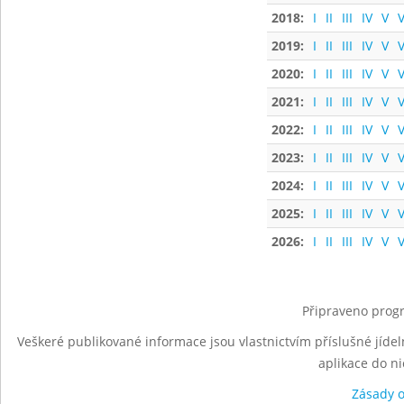
2018:
I
II
III
IV
V
V
2019:
I
II
III
IV
V
V
2020:
I
II
III
IV
V
V
2021:
I
II
III
IV
V
V
2022:
I
II
III
IV
V
V
2023:
I
II
III
IV
V
V
2024:
I
II
III
IV
V
V
2025:
I
II
III
IV
V
V
2026:
I
II
III
IV
V
V
Připraveno progr
Veškeré publikované informace jsou vlastnictvím příslušné jídel
aplikace do n
Zásady 