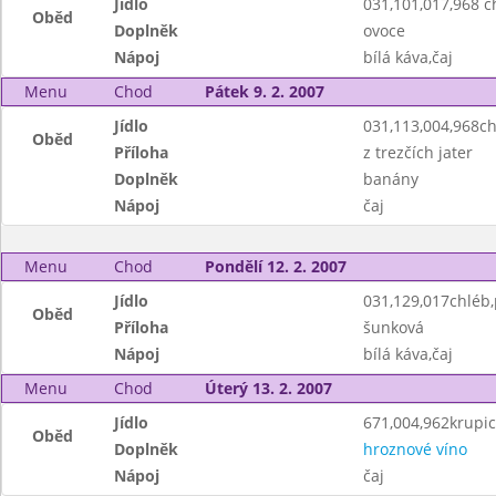
Jídlo
031,101,017,968 ch
Oběd
Doplněk
ovoce
Nápoj
bílá káva,čaj
Menu
Chod
Pátek 9. 2. 2007
Jídlo
031,113,004,968c
Oběd
Příloha
z trezčích jater
Doplněk
banány
Nápoj
čaj
Menu
Chod
Pondělí 12. 2. 2007
Jídlo
031,129,017chléb
Oběd
Příloha
šunková
Nápoj
bílá káva,čaj
Menu
Chod
Úterý 13. 2. 2007
Jídlo
671,004,962krupic
Oběd
Doplněk
hroznové víno
Nápoj
čaj