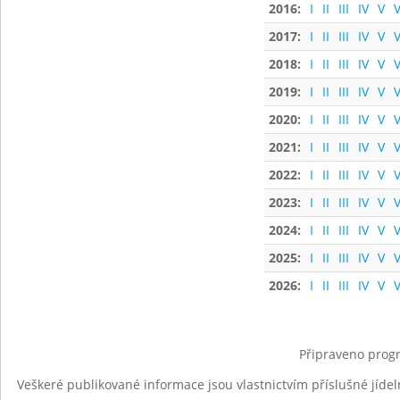
2016:
I
II
III
IV
V
V
2017:
I
II
III
IV
V
V
2018:
I
II
III
IV
V
V
2019:
I
II
III
IV
V
V
2020:
I
II
III
IV
V
V
2021:
I
II
III
IV
V
V
2022:
I
II
III
IV
V
V
2023:
I
II
III
IV
V
V
2024:
I
II
III
IV
V
V
2025:
I
II
III
IV
V
V
2026:
I
II
III
IV
V
V
Připraveno progr
Veškeré publikované informace jsou vlastnictvím příslušné jídel