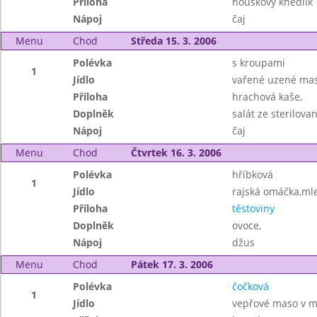
Příloha
houskový knedlík
Nápoj
čaj
Menu
Chod
Středa 15. 3. 2006
Polévka
s kroupami
1
Jídlo
vařené uzené mas
Příloha
hrachová kaše,
Doplněk
salát ze sterilova
Nápoj
čaj
Menu
Chod
Čtvrtek 16. 3. 2006
Polévka
hříbková
1
Jídlo
rajská omáčka,mle
Příloha
těstoviny
Doplněk
ovoce,
Nápoj
džus
Menu
Chod
Pátek 17. 3. 2006
Polévka
čočková
1
Jídlo
vepřové maso v mr