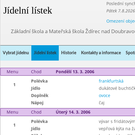
Poslední sync
Jídelní lístek
Pátek 7.8.2026
Omezení obje
Základní škola a Mateřská škola Ždírec nad Doubravo
Vybrat jídelnu
Jídelní lístek
Historie
Kontakty a informace
Spot
Menu
Chod
Pondělí 13. 3. 2006
Polévka
frankfurtská
1
Jídlo
dukátové buchtič
Doplněk
ovoce
Nápoj
čaj
Menu
Chod
Úterý 14. 3. 2006
Polévka
vývar s fridátový
1
Jídlo
vepřová kýta na 