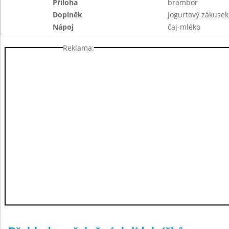
Příloha
brambor
Doplněk
jogurtový zákusek
Nápoj
čaj-mléko
Reklama: