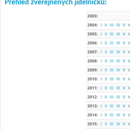
Přehled zveřejněných jídelníčků:
2003:
2004:
I
II
III
IV
V
V
2005:
I
II
III
IV
V
V
2006:
I
II
III
IV
V
V
2007:
I
II
III
IV
V
V
2008:
I
II
III
IV
V
V
2009:
I
II
III
IV
V
V
2010:
I
II
III
IV
V
V
2011:
I
II
III
IV
V
V
2012:
I
II
III
IV
V
V
2013:
I
II
III
IV
V
V
2014:
I
II
III
IV
V
V
2015:
I
II
III
IV
V
V