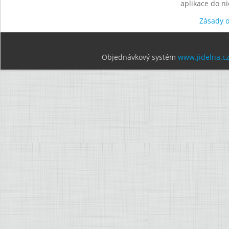
aplikace do n
Zásady 
Objednávkový systém
www.jidelna.c