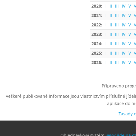
2020:
I
II
III
IV
V
V
2021:
I
II
III
IV
V
V
2022:
I
II
III
IV
V
V
2023:
I
II
III
IV
V
V
2024:
I
II
III
IV
V
V
2025:
I
II
III
IV
V
V
2026:
I
II
III
IV
V
V
Připraveno progr
Veškeré publikované informace jsou vlastnictvím příslušné jídel
aplikace do n
Zásady 
Objednávkový systém
www.jidelna.c