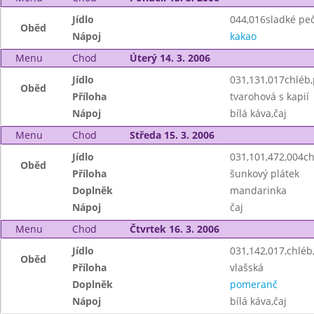
Jídlo
044,016sladké pe
Oběd
Nápoj
kakao
Menu
Chod
Úterý 14. 3. 2006
Jídlo
031,131,017chléb
Oběd
Příloha
tvarohová s kapií
Nápoj
bílá káva,čaj
Menu
Chod
Středa 15. 3. 2006
Jídlo
031,101,472,004chl
Oběd
Příloha
šunkový plátek
Doplněk
mandarinka
Nápoj
čaj
Menu
Chod
Čtvrtek 16. 3. 2006
Jídlo
031,142,017,chlé
Oběd
Příloha
vlašská
Doplněk
pomeranč
Nápoj
bílá káva,čaj