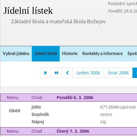
Poslední sync
Jídelní lístek
Pondělí 29.6.2
Základní škola a mateřská škola Božejov
Vybrat jídelnu
Jídelní lístek
Historie
Kontakty a informace
Spot
Leden 2006
Únor 2006
Menu
Chod
Pondělí 6. 3. 2006
Jídlo
671,004krupicová
Oběd
Doplněk
ovoce
Nápoj
čaj
Menu
Chod
Úterý 7. 3. 2006