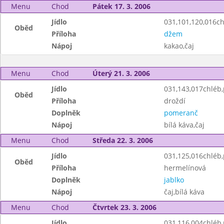
Menu
Chod
Pátek 17. 3. 2006
Jídlo
031,101,120,016chl
Oběd
Příloha
džem
Nápoj
kakao,čaj
Menu
Chod
Úterý 21. 3. 2006
Jídlo
031,143,017chléb
Oběd
Příloha
droždí
Doplněk
pomeranč
Nápoj
bílá káva,čaj
Menu
Chod
Středa 22. 3. 2006
Jídlo
031,125,016chléb
Oběd
Příloha
hermelínová
Doplněk
jablko
Nápoj
čaj,bílá káva
Menu
Chod
Čtvrtek 23. 3. 2006
Jídlo
031,116,004chléb