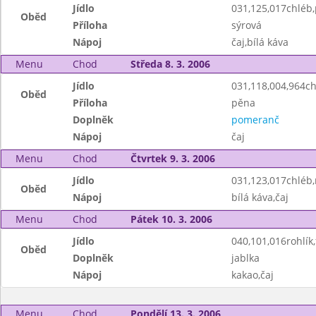
Jídlo
031,125,017chléb
Oběd
Příloha
sýrová
Nápoj
čaj,bílá káva
Menu
Chod
Středa 8. 3. 2006
Jídlo
031,118,004,964c
Oběd
Příloha
pěna
Doplněk
pomeranč
Nápoj
čaj
Menu
Chod
Čtvrtek 9. 3. 2006
Jídlo
031,123,017chléb
Oběd
Nápoj
bílá káva,čaj
Menu
Chod
Pátek 10. 3. 2006
Jídlo
040,101,016rohlík,
Oběd
Doplněk
jablka
Nápoj
kakao,čaj
Menu
Chod
Pondělí 13. 3. 2006