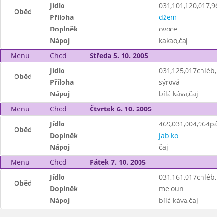
Jídlo
031,101,120,017,9
Oběd
Příloha
džem
Doplněk
ovoce
Nápoj
kakao,čaj
Menu
Chod
Středa 5. 10. 2005
Jídlo
031,125,017chléb
Oběd
Příloha
sýrová
Nápoj
bílá káva,čaj
Menu
Chod
Čtvrtek 6. 10. 2005
Jídlo
469,031,004,964pá
Oběd
Doplněk
jablko
Nápoj
čaj
Menu
Chod
Pátek 7. 10. 2005
Jídlo
031,161,017chléb,
Oběd
Doplněk
meloun
Nápoj
bílá káva,čaj