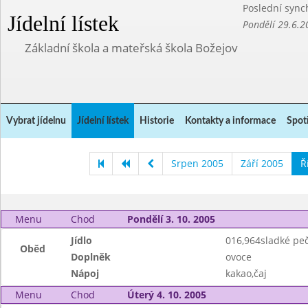
Poslední sync
Jídelní lístek
Pondělí 29.6.2
Základní škola a mateřská škola Božejov
Vybrat jídelnu
Jídelní lístek
Historie
Kontakty a informace
Spot
Srpen 2005
Září 2005
Ř
Menu
Chod
Pondělí 3. 10. 2005
Jídlo
016,964sladké peč
Oběd
Doplněk
ovoce
Nápoj
kakao,čaj
Menu
Chod
Úterý 4. 10. 2005