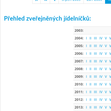
Přehled zveřejněných jídelníčků:
2003:
2004:
I
II
III
IV
V
V
2005:
I
II
III
IV
V
V
2006:
I
II
III
IV
V
V
2007:
I
II
III
IV
V
V
2008:
I
II
III
IV
V
V
2009:
I
II
III
IV
V
V
2010:
I
II
III
IV
V
V
2011:
I
II
III
IV
V
V
2012:
I
II
III
IV
V
V
2013:
I
II
III
IV
V
V