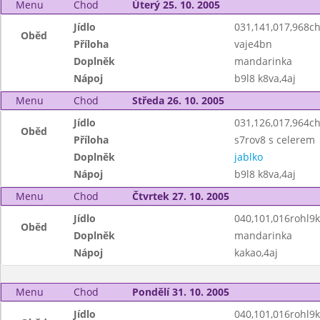
Menu
Chod
Úterý 25. 10. 2005
Jídlo
031,141,017,968c
Oběd
Příloha
vaje4bn
Doplněk
mandarinka
Nápoj
b9l8 k8va,4aj
Menu
Chod
Středa 26. 10. 2005
Jídlo
031,126,017,964c
Oběd
Příloha
s7rov8 s celerem
Doplněk
jablko
Nápoj
b9l8 k8va,4aj
Menu
Chod
Čtvrtek 27. 10. 2005
Jídlo
040,101,016rohl9k,
Oběd
Doplněk
mandarinka
Nápoj
kakao,4aj
Menu
Chod
Pondělí 31. 10. 2005
Jídlo
040,101,016rohl9k,