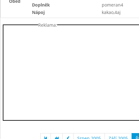
Oběd
Doplněk
pomeran4
Nápoj
kakao,4aj
Reklama:
Srpen 2005
Září 2005
Ř