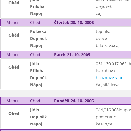
Oběd
Příloha
olejovek
Nápoj
čaj
Menu
Chod
Čtvrtek 20. 10. 2005
Polévka
topinka
Oběd
Doplněk
ovoce
Nápoj
bílá káva,čaj
Menu
Chod
Pátek 21. 10. 2005
Jídlo
031,130,017,962c
Oběd
Příloha
tvarohová
Doplněk
hroznové víno
Nápoj
čaj,bílá káva
Menu
Chod
Pondělí 24. 10. 2005
Jídlo
044,016,968loupa
Oběd
Doplněk
pomeranc
Nápoj
kakao,caj