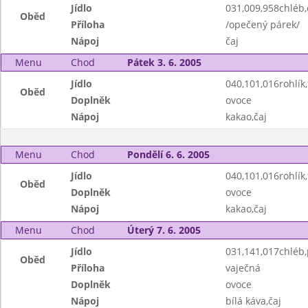
Jídlo
031,009,958chléb,č
Oběd
Příloha
/opečený párek/
Nápoj
čaj
Menu
Chod
Pátek 3. 6. 2005
Jídlo
040,101,016rohlík,
Oběd
Doplněk
ovoce
Nápoj
kakao,čaj
Menu
Chod
Pondělí 6. 6. 2005
Jídlo
040,101,016rohlík,
Oběd
Doplněk
ovoce
Nápoj
kakao,čaj
Menu
Chod
Úterý 7. 6. 2005
Jídlo
031,141,017chléb
Oběd
Příloha
vaječná
Doplněk
ovoce
Nápoj
bílá káva,čaj