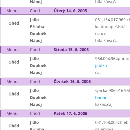
Nápoj
bílá káva,čaj
Menu
Chod
Úterý 14. 6. 2005
Jídlo
031,134,017,969 
Oběd
Příloha
ka budapeštská
Doplněk
ovoce
Nápoj
bílá káva,čaj
Menu
Chod
Středa 15. 6. 2005
Jídlo
964,004,964pudink
Oběd
Doplněk
jablko
Nápoj
čaj
Menu
Chod
Čtvrtek 16. 6. 2005
Jídlo
špička 906,016,95
Oběd
Doplněk
banán
Nápoj
kakao,čaj
Menu
Chod
Pátek 17. 6. 2005
Jídlo
031,108,004chléb
Oběd
Příloha
salámová