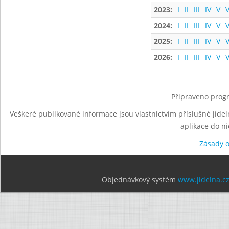
2023:
I
II
III
IV
V
V
2024:
I
II
III
IV
V
V
2025:
I
II
III
IV
V
V
2026:
I
II
III
IV
V
V
Připraveno progr
Veškeré publikované informace jsou vlastnictvím příslušné jídel
aplikace do n
Zásady 
Objednávkový systém
www.jidelna.c