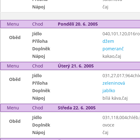
Nápoj
čaj
Menu
Chod
Pondělí 20. 6. 2005
Jídlo
040,101,120,016roh
Oběd
Příloha
džem
Doplněk
pomeranč
Nápoj
kakao,čaj
Menu
Chod
Úterý 21. 6. 2005
Jídlo
031,27,017,964ch
Oběd
Příloha
zeleninová
Doplněk
jablko
Nápoj
bílá káva,čaj
Menu
Chod
Středa 22. 6. 2005
Jídlo
031,118,004chléb
Oběd
Doplněk
ovoce
Nápoj
čaj