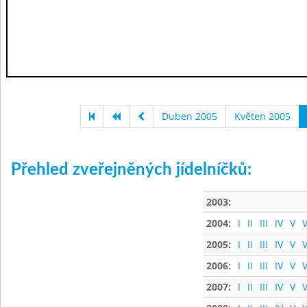
Duben 2005
Květen 2005
Přehled zveřejněných jídelníčků:
2003:
2004:
I
II
III
IV
V
V
2005:
I
II
III
IV
V
V
2006:
I
II
III
IV
V
V
2007:
I
II
III
IV
V
V