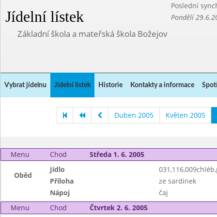
Poslední sync
Jídelní lístek
Pondělí 29.6.2
Základní škola a mateřská škola Božejov
Vybrat jídelnu
Jídelní lístek
Historie
Kontakty a informace
Spot
Duben 2005
Květen 2005
Menu
Chod
Středa 1. 6. 2005
Jídlo
031,116,009chléb
Oběd
Příloha
ze sardinek
Nápoj
čaj
Menu
Chod
Čtvrtek 2. 6. 2005