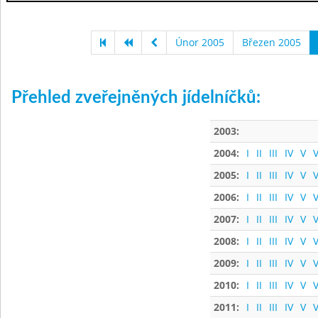
Únor 2005
Březen 2005
Přehled zveřejněných jídelníčků:
2003:
2004:
I
II
III
IV
V
V
2005:
I
II
III
IV
V
V
2006:
I
II
III
IV
V
V
2007:
I
II
III
IV
V
V
2008:
I
II
III
IV
V
V
2009:
I
II
III
IV
V
V
2010:
I
II
III
IV
V
V
2011:
I
II
III
IV
V
V