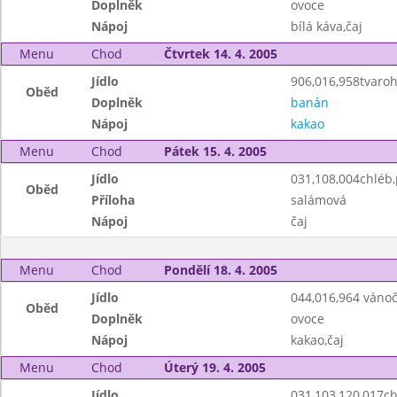
Doplněk
ovoce
Nápoj
bílá káva,čaj
Menu
Chod
Čtvrtek 14. 4. 2005
Jídlo
906,016,958tvaroh
Oběd
Doplněk
banán
Nápoj
kakao
Menu
Chod
Pátek 15. 4. 2005
Jídlo
031,108,004chléb
Oběd
Příloha
salámová
Nápoj
čaj
Menu
Chod
Pondělí 18. 4. 2005
Jídlo
044,016,964 váno
Oběd
Doplněk
ovoce
Nápoj
kakao,čaj
Menu
Chod
Úterý 19. 4. 2005
Jídlo
031,103,120,017ch