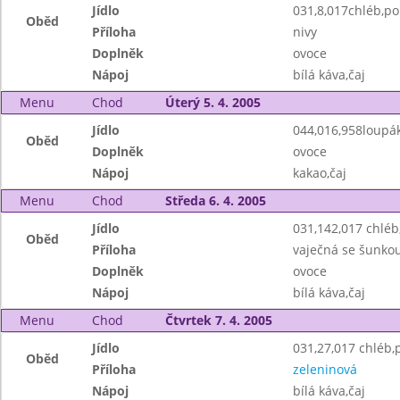
Jídlo
031,8,017chléb,p
Oběd
Příloha
nivy
Doplněk
ovoce
Nápoj
bílá káva,čaj
Menu
Chod
Úterý 5. 4. 2005
Jídlo
044,016,958loupá
Oběd
Doplněk
ovoce
Nápoj
kakao,čaj
Menu
Chod
Středa 6. 4. 2005
Jídlo
031,142,017 chlé
Oběd
Příloha
vaječná se šunko
Doplněk
ovoce
Nápoj
bílá káva,čaj
Menu
Chod
Čtvrtek 7. 4. 2005
Jídlo
031,27,017 chléb
Oběd
Příloha
zeleninová
Nápoj
bílá káva,čaj