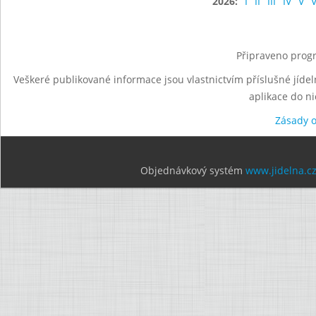
2026:
I
II
III
IV
V
V
Připraveno progr
Veškeré publikované informace jsou vlastnictvím příslušné jídel
aplikace do n
Zásady 
Objednávkový systém
www.jidelna.c