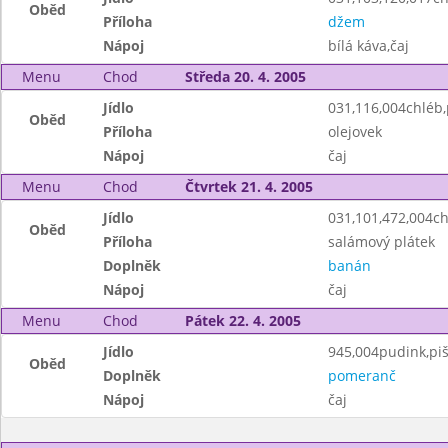
Oběd
Příloha
džem
Nápoj
bílá káva,čaj
Menu
Chod
Středa 20. 4. 2005
Jídlo
031,116,004chléb
Oběd
Příloha
olejovek
Nápoj
čaj
Menu
Chod
Čtvrtek 21. 4. 2005
Jídlo
031,101,472,004chl
Oběd
Příloha
salámový plátek
Doplněk
banán
Nápoj
čaj
Menu
Chod
Pátek 22. 4. 2005
Jídlo
945,004pudink,piš
Oběd
Doplněk
pomeranč
Nápoj
čaj