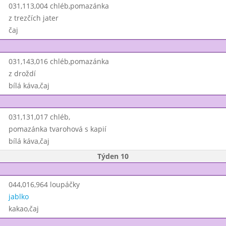
031,113,004 chléb,pomazánka
z trezčích jater
čaj
031,143,016 chléb,pomazánka
z droždí
bílá káva,čaj
031,131,017 chléb,
pomazánka tvarohová s kapií
bílá káva,čaj
Týden 10
044,016,964 loupáčky
jablko
kakao,čaj