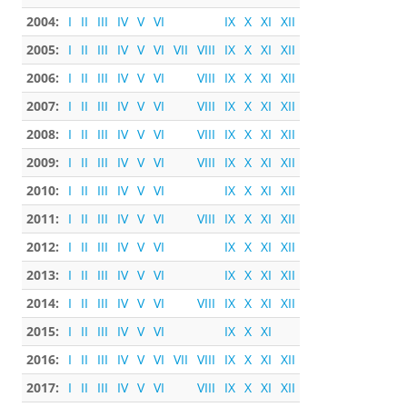
2004:
I
II
III
IV
V
VI
IX
X
XI
XII
2005:
I
II
III
IV
V
VI
VII
VIII
IX
X
XI
XII
2006:
I
II
III
IV
V
VI
VIII
IX
X
XI
XII
2007:
I
II
III
IV
V
VI
VIII
IX
X
XI
XII
2008:
I
II
III
IV
V
VI
VIII
IX
X
XI
XII
2009:
I
II
III
IV
V
VI
VIII
IX
X
XI
XII
2010:
I
II
III
IV
V
VI
IX
X
XI
XII
2011:
I
II
III
IV
V
VI
VIII
IX
X
XI
XII
2012:
I
II
III
IV
V
VI
IX
X
XI
XII
2013:
I
II
III
IV
V
VI
IX
X
XI
XII
2014:
I
II
III
IV
V
VI
VIII
IX
X
XI
XII
2015:
I
II
III
IV
V
VI
IX
X
XI
2016:
I
II
III
IV
V
VI
VII
VIII
IX
X
XI
XII
2017:
I
II
III
IV
V
VI
VIII
IX
X
XI
XII