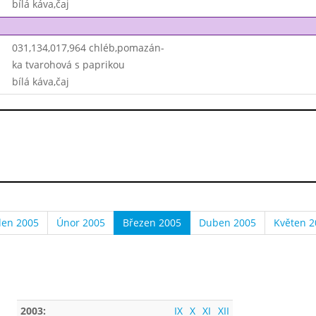
bílá káva,čaj
031,134,017,964 chléb,pomazán-
ka tvarohová s paprikou
bílá káva,čaj
den 2005
Únor 2005
Březen 2005
Duben 2005
Květen 2
2003:
IX
X
XI
XII