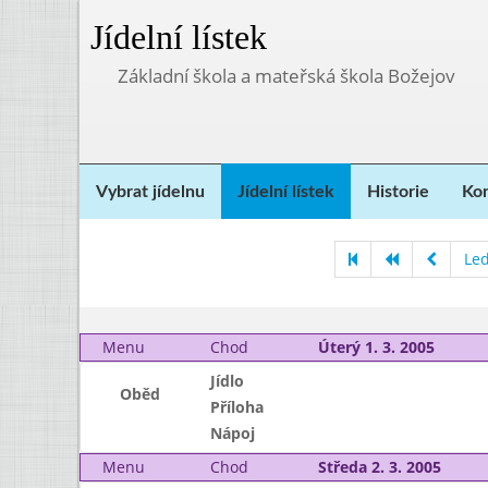
Jídelní lístek
Základní škola a mateřská škola Božejov
Vybrat jídelnu
Jídelní lístek
Historie
Kon
Le
Menu
Chod
Úterý 1. 3. 2005
Jídlo
Oběd
Příloha
Nápoj
Menu
Chod
Středa 2. 3. 2005