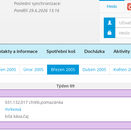
Poslední synchronizace:
Heslo
Pondělí 29.6.2026 13:16
takty a informace
Spotřební koš
Docházka
Aktivity
den 2005
Únor 2005
Březen 2005
Duben 2005
Květen 2
Týden 09
031,132,017 chléb,pomazánka
mrkvová
bílá káva,čaj