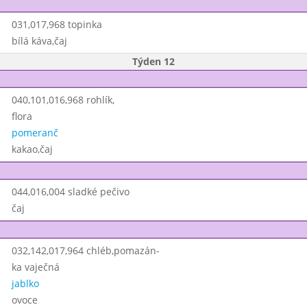
031,017,968 topinka
bílá káva,čaj
Týden 12
040,101,016,968 rohlík,
flora
pomeranč
kakao,čaj
044,016,004 sladké pečivo
čaj
032,142,017,964 chléb,pomazán-
ka vaječná
jablko
ovoce