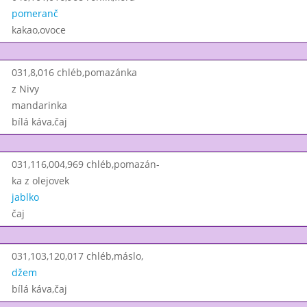
pomeranč
kakao,ovoce
031,8,016 chléb,pomazánka
z Nivy
mandarinka
bílá káva,čaj
031,116,004,969 chléb,pomazán-
ka z olejovek
jablko
čaj
031,103,120,017 chléb,máslo,
džem
bílá káva,čaj