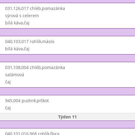
031,126,017 chléb,pomazánka
sýrová s celerem
bílá káva,čaj
040,103,017 rohlík,máslo
bílá káva,čaj
031,108,004 chléb,pomazánka
salámová
čaj
945,004 pudink,piškot
čaj
Týden 11
040,101,016,968 rohlík,flora