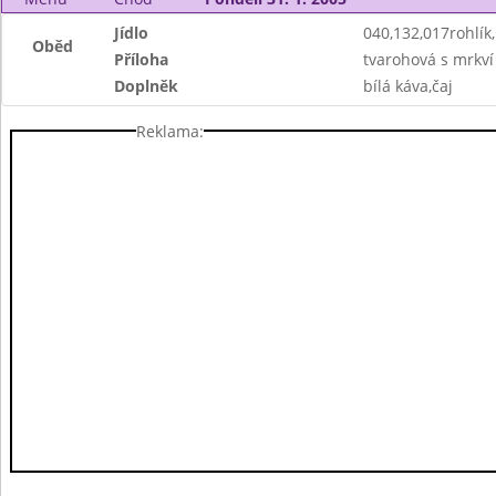
Jídlo
040,132,017rohlí
Oběd
Příloha
tvarohová s mrkví
Doplněk
bílá káva,čaj
Reklama: