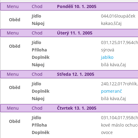
Menu
Chod
Pondělí 10. 1. 2005
Jídlo
044,016loupáček
Oběd
Nápoj
kakao,ščaj
Menu
Chod
Úterý 11. 1. 2005
Jídlo
031,125,017,964c
Oběd
Příloha
sýrová
Doplněk
jablko
Nápoj
bílá káva,čaj
Menu
Chod
Středa 12. 1. 2005
Jídlo
240,122,017rohlí
Oběd
Doplněk
pomeranč
Nápoj
bílá káva,čaj
Menu
Chod
Čtvrtek 13. 1. 2005
Jídlo
031,104,017,958c
Oběd
Příloha
kové máslo ochu
Doplněk
ovoce