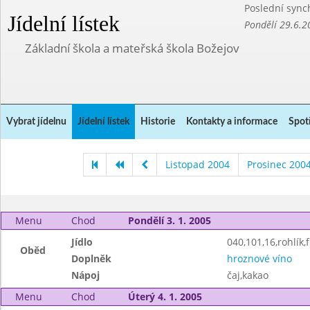
Poslední sync
Jídelní lístek
Pondělí 29.6.2
Základní škola a mateřská škola Božejov
Vybrat jídelnu
Jídelní lístek
Historie
Kontakty a informace
Spot
Listopad 2004
Prosinec 200
Menu
Chod
Pondělí 3. 1. 2005
Jídlo
040,101,16,rohlík,f
Oběd
Doplněk
hroznové víno
Nápoj
čaj,kakao
Menu
Chod
Úterý 4. 1. 2005