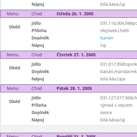
Nápoj
bílá káva,čaj
Menu
Chod
Středa 26. 1. 2005
Jídlo
031,116,004,948p
Oběd
Příloha
olejovek,chléb
Doplněk
banán
Nápoj
čaj
Menu
Chod
Čtvrtek 27. 1. 2005
Jídlo
031,017,958topin
Oběd
Doplněk
banán,mandarink
Nápoj
bílá káv,čaja
Menu
Chod
Pátek 28. 1. 2005
Jídlo
031,127,017,968c
Oběd
Příloha
sýrová s vejcem
Doplněk
ovoce
Nápoj
bílá káva,čaj
Menu
Chod
Pondělí 31. 1. 2005