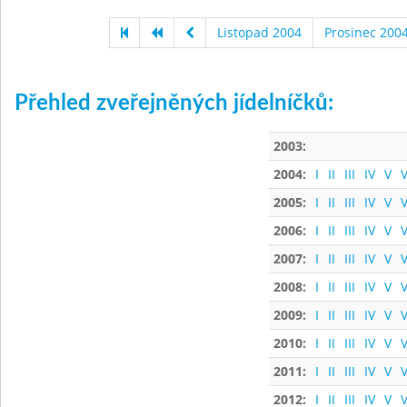
Listopad 2004
Prosinec 200
Přehled zveřejněných jídelníčků:
2003:
2004:
I
II
III
IV
V
V
2005:
I
II
III
IV
V
V
2006:
I
II
III
IV
V
V
2007:
I
II
III
IV
V
V
2008:
I
II
III
IV
V
V
2009:
I
II
III
IV
V
V
2010:
I
II
III
IV
V
V
2011:
I
II
III
IV
V
V
2012:
I
II
III
IV
V
V