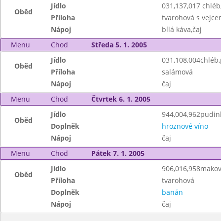
Jídlo
031,137,017 chlé
Oběd
Příloha
tvarohová s vejc
Nápoj
bílá káva,čaj
Menu
Chod
Středa 5. 1. 2005
Jídlo
031,108,004chléb
Oběd
Příloha
salámová
Nápoj
čaj
Menu
Chod
Čtvrtek 6. 1. 2005
Jídlo
944,004,962pudink
Oběd
Doplněk
hroznové víno
Nápoj
čaj
Menu
Chod
Pátek 7. 1. 2005
Jídlo
906,016,958makov
Oběd
Příloha
tvarohová
Doplněk
banán
Nápoj
čaj