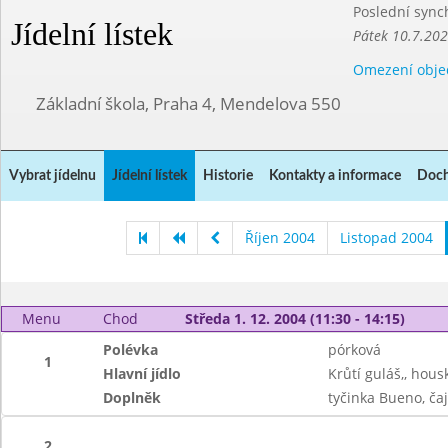
Poslední sync
Jídelní lístek
Pátek 10.7.20
Omezení obje
Základní škola, Praha 4, Mendelova 550
Vybrat jídelnu
Jídelní lístek
Historie
Kontakty a informace
Doch
Říjen 2004
Listopad 2004
Menu
Chod
Středa 1. 12. 2004 (11:30 - 14:15)
Polévka
pórková
1
Hlavní jídlo
Krůtí guláš,, hous
Doplněk
tyčinka Bueno, čaj
2