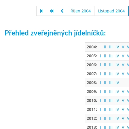
Říjen 2004
Listopad 2004
Přehled zveřejněných jídelníčků:
2004:
II
III
IV
V
V
2005:
I
II
III
IV
V
V
2006:
I
II
III
IV
V
V
2007:
I
II
III
IV
V
V
2008:
I
II
III
IV
2009:
I
II
III
IV
V
V
2010:
I
II
III
IV
V
V
2011:
I
II
III
IV
V
V
2012:
I
II
III
IV
V
V
2013:
I
II
III
IV
V
V