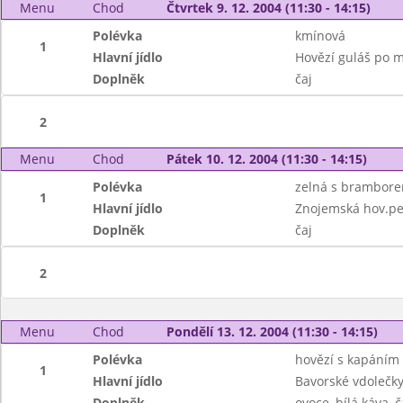
Menu
Chod
Čtvrtek 9. 12. 2004 (11:30 - 14:15)
Polévka
kmínová
1
Hlavní jídlo
Hovězí guláš po m
Doplněk
čaj
2
Menu
Chod
Pátek 10. 12. 2004 (11:30 - 14:15)
Polévka
zelná s brambor
1
Hlavní jídlo
Znojemská hov.peč
Doplněk
čaj
2
Menu
Chod
Pondělí 13. 12. 2004 (11:30 - 14:15)
Polévka
hovězí s kapáním
1
Hlavní jídlo
Bavorské vdolečky
Doplněk
ovoce, bílá káva, č