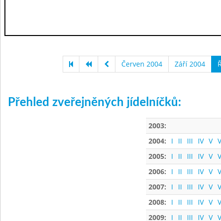
Červen 2004
Září 2004
Ř
Přehled zveřejněných jídelníčků:
2003:
2004:
I
II
III
IV
V
V
2005:
I
II
III
IV
V
V
2006:
I
II
III
IV
V
V
2007:
I
II
III
IV
V
V
2008:
I
II
III
IV
V
V
2009:
I
II
III
IV
V
V