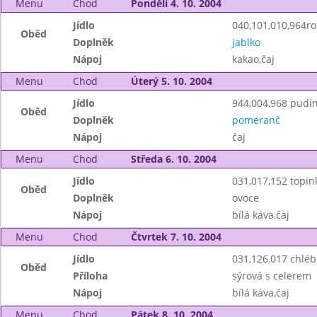
Menu
Chod
Pondělí 4. 10. 2004
Jídlo
040,101,010,964roh
Oběd
Doplněk
jablko
Nápoj
kakao,čaj
Menu
Chod
Úterý 5. 10. 2004
Jídlo
944,004,968 pudin
Oběd
Doplněk
pomeranč
Nápoj
čaj
Menu
Chod
Středa 6. 10. 2004
Jídlo
031,017,152 topin
Oběd
Doplněk
ovoce
Nápoj
bílá káva,čaj
Menu
Chod
Čtvrtek 7. 10. 2004
Jídlo
031,126,017 chlé
Oběd
Příloha
sýrová s celerem
Nápoj
bílá káva,čaj
Menu
Chod
Pátek 8. 10. 2004