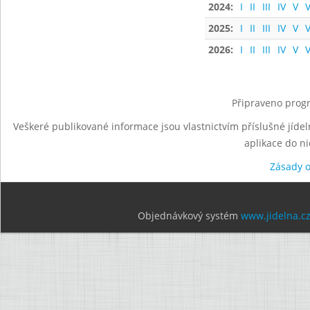
2024:
I
II
III
IV
V
V
2025:
I
II
III
IV
V
V
2026:
I
II
III
IV
V
V
Připraveno progr
Veškeré publikované informace jsou vlastnictvím příslušné jídel
aplikace do n
Zásady 
Objednávkový systém
www.jidelna.c