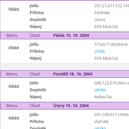
Jídlo
031,21,017,152 c
Oběd
Příloha
švédská
Doplněk
ovoce
Nápoj
bílá káva,čaj
Menu
Chod
Pátek 15. 10. 2004
Jídlo
573,017 obložený 
Oběd
Příloha
chléb
Nápoj
bílá káva,čaj
Menu
Chod
Pondělí 18. 10. 2004
Jídlo
040,122,016,964 r
Oběd
Doplněk
jablko
Nápoj
kakao,čaj
Menu
Chod
Úterý 19. 10. 2004
Jídlo
031,108,017 chlé
Oběd
Příloha
vlažská
Doplněk
jablko