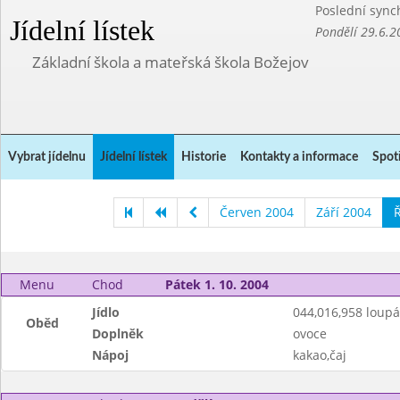
Poslední sync
Jídelní lístek
Pondělí 29.6.2
Základní škola a mateřská škola Božejov
Vybrat jídelnu
Jídelní lístek
Historie
Kontakty a informace
Spot
Červen 2004
Září 2004
Ř
Menu
Chod
Pátek 1. 10. 2004
Jídlo
044,016,958 loupá
Oběd
Doplněk
ovoce
Nápoj
kakao,čaj