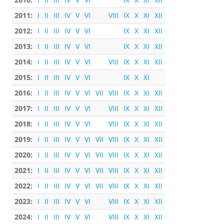
2011:
I
II
III
IV
V
VI
VIII
IX
X
XI
XII
2012:
I
II
III
IV
V
VI
IX
X
XI
XII
2013:
I
II
III
IV
V
VI
IX
X
XI
XII
2014:
I
II
III
IV
V
VI
VIII
IX
X
XI
XII
2015:
I
II
III
IV
V
VI
IX
X
XI
2016:
I
II
III
IV
V
VI
VII
VIII
IX
X
XI
XII
2017:
I
II
III
IV
V
VI
VIII
IX
X
XI
XII
2018:
I
II
III
IV
V
VI
VIII
IX
X
XI
XII
2019:
I
II
III
IV
V
VI
VII
VIII
IX
X
XI
XII
2020:
I
II
III
IV
V
VI
VII
VIII
IX
X
XI
XII
2021:
I
II
III
IV
V
VI
VII
VIII
IX
X
XI
XII
2022:
I
II
III
IV
V
VI
VII
VIII
IX
X
XI
XII
2023:
I
II
III
IV
V
VI
VIII
IX
X
XI
XII
2024:
I
II
III
IV
V
VI
VIII
IX
X
XI
XII