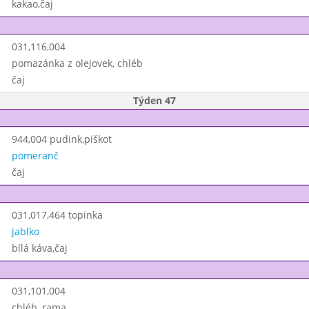
kakao,čaj
031,116,004
pomazánka z olejovek, chléb
čaj
Týden 47
944,004 pudink,piškot
pomeranč
čaj
031,017,464 topinka
jablko
bílá káva,čaj
031,101,004
chléb, rama