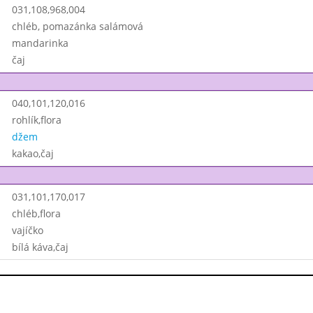
031,108,968,004
chléb, pomazánka salámová
mandarinka
čaj
040,101,120,016
rohlík,flora
džem
kakao,čaj
031,101,170,017
chléb,flora
vajíčko
bílá káva,čaj