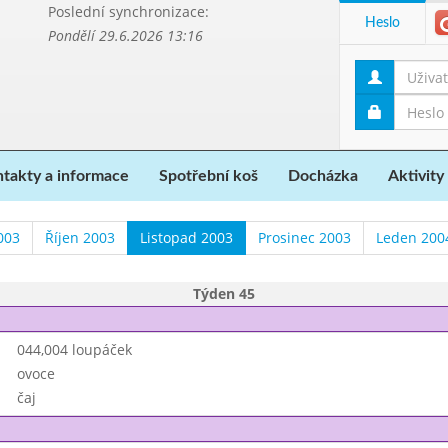
Poslední synchronizace:
Heslo
Pondělí 29.6.2026 13:16
takty a informace
Spotřební koš
Docházka
Aktivity
003
Říjen 2003
Listopad 2003
Prosinec 2003
Leden 200
Týden 45
044,004 loupáček
ovoce
čaj