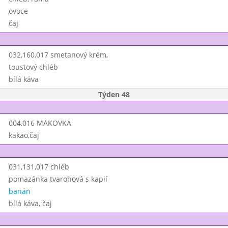
ovoce
čaj
032,160,017 smetanový krém,
toustový chléb
bílá káva
Týden 48
004,016 MAKOVKA
kakao,čaj
031,131,017 chléb
pomazánka tvarohová s kapií
banán
bílá káva, čaj