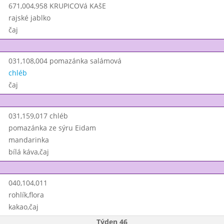
671,004,958 KRUPICOVá KAšE
rajské jablko
čaj
031,108,004 pomazánka salámová
chléb
čaj
031,159,017 chléb
pomazánka ze sýru Eidam
mandarinka
bílá káva,čaj
040,104,011
rohlík,flora
kakao,čaj
Týden 46