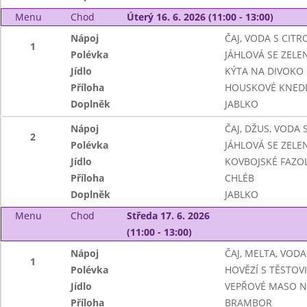
Menu
Chod
Úterý 16. 6. 2026 (11:00 - 13:00)
Nápoj
ČAJ, VODA S CIT
1
Polévka
JÁHLOVÁ SE ZELE
Jídlo
KÝTA NA DIVOKO
Příloha
HOUSKOVÉ KNEDL
Doplněk
JABLKO
Nápoj
ČAJ, DŽUS, VODA
2
Polévka
JÁHLOVÁ SE ZELE
Jídlo
KOVBOJSKÉ FAZO
Příloha
CHLÉB
Doplněk
JABLKO
Menu
Chod
Středa 17. 6. 2026
(11:00 - 13:00)
Nápoj
ČAJ, MELTA, VOD
1
Polévka
HOVĚZÍ S TĚSTOV
Jídlo
VEPŘOVÉ MASO N
Příloha
BRAMBOR