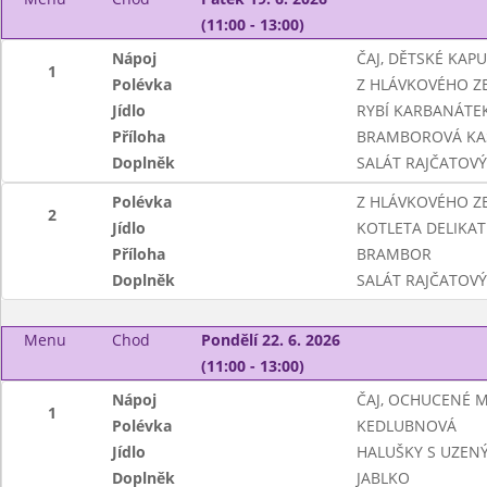
(11:00 - 13:00)
Nápoj
ČAJ, DĚTSKÉ KAP
1
Polévka
Z HLÁVKOVÉHO ZE
Jídlo
RYBÍ KARBANÁTE
Příloha
BRAMBOROVÁ KA
Doplněk
SALÁT RAJČATOVÝ
Polévka
Z HLÁVKOVÉHO ZE
2
Jídlo
KOTLETA DELIKAT
Příloha
BRAMBOR
Doplněk
SALÁT RAJČATOVÝ
Menu
Chod
Pondělí 22. 6. 2026
(11:00 - 13:00)
Nápoj
ČAJ, OCHUCENÉ 
1
Polévka
KEDLUBNOVÁ
Jídlo
HALUŠKY S UZEN
Doplněk
JABLKO