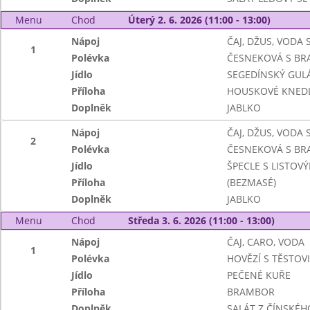
Menu
Chod
Úterý 2. 6. 2026 (11:00 - 13:00)
Nápoj
ČAJ, DŽUS, VODA
1
Polévka
ČESNEKOVÁ S B
Jídlo
SEGEDÍNSKÝ GUL
Příloha
HOUSKOVÉ KNEDL
Doplněk
JABLKO
Nápoj
ČAJ, DŽUS, VODA
2
Polévka
ČESNEKOVÁ S B
Jídlo
ŠPECLE S LISTO
Příloha
(BEZMASÉ)
Doplněk
JABLKO
Menu
Chod
Středa 3. 6. 2026 (11:00 - 13:00)
Nápoj
ČAJ, CARO, VODA
1
Polévka
HOVĚZÍ S TĚSTOV
Jídlo
PEČENÉ KUŘE
Příloha
BRAMBOR
Doplněk
SALÁT Z ČÍNSKÉHO