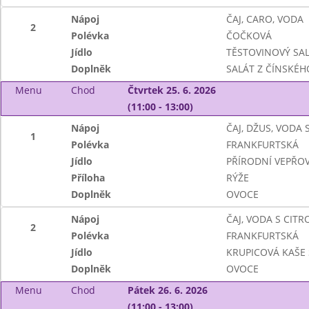
Nápoj
ČAJ, CARO, VODA
2
Polévka
ČOČKOVÁ
Jídlo
TĚSTOVINOVÝ SA
Doplněk
SALÁT Z ČÍNSKÉH
Menu
Chod
Čtvrtek 25. 6. 2026
(11:00 - 13:00)
Nápoj
ČAJ, DŽUS, VODA
1
Polévka
FRANKFURTSKÁ
Jídlo
PŘÍRODNÍ VEPŘOV
Příloha
RÝŽE
Doplněk
OVOCE
Nápoj
ČAJ, VODA S CIT
2
Polévka
FRANKFURTSKÁ
Jídlo
KRUPICOVÁ KAŠE
Doplněk
OVOCE
Menu
Chod
Pátek 26. 6. 2026
(11:00 - 13:00)