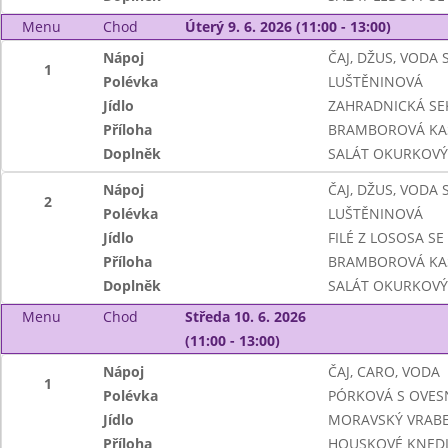
Menu
Chod
Úterý 9. 6. 2026 (11:00 - 13:00)
Nápoj
ČAJ, DŽUS, VODA
1
Polévka
LUŠTĚNINOVÁ
Jídlo
ZAHRADNICKÁ SE
Příloha
BRAMBOROVÁ KA
Doplněk
SALÁT OKURKOVÝ
Nápoj
ČAJ, DŽUS, VODA
2
Polévka
LUŠTĚNINOVÁ
Jídlo
FILÉ Z LOSOSA 
Příloha
BRAMBOROVÁ KA
Doplněk
SALÁT OKURKOVÝ
Menu
Chod
Středa 10. 6. 2026
(11:00 - 13:00)
Nápoj
ČAJ, CARO, VODA
1
Polévka
PÓRKOVÁ S OVES
Jídlo
MORAVSKÝ VRABEC
Příloha
HOUSKOVÉ KNEDL