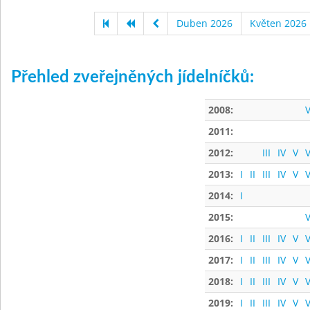
Duben 2026
Květen 2026
Přehled zveřejněných jídelníčků:
2008:
V
2011:
2012:
III
IV
V
V
2013:
I
II
III
IV
V
V
2014:
I
2015:
V
2016:
I
II
III
IV
V
V
2017:
I
II
III
IV
V
V
2018:
I
II
III
IV
V
V
2019:
I
II
III
IV
V
V