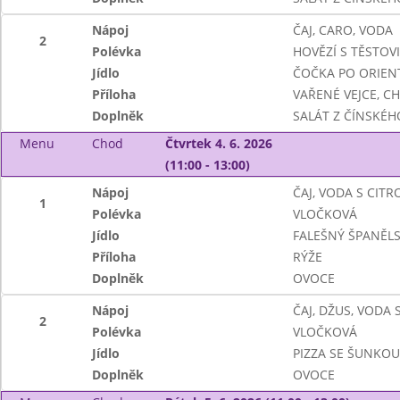
Nápoj
ČAJ, CARO, VODA
2
Polévka
HOVĚZÍ S TĚSTOV
Jídlo
ČOČKA PO ORIEN
Příloha
VAŘENÉ VEJCE, C
Doplněk
SALÁT Z ČÍNSKÉHO
Menu
Chod
Čtvrtek 4. 6. 2026
(11:00 - 13:00)
Nápoj
ČAJ, VODA S CIT
1
Polévka
VLOČKOVÁ
Jídlo
FALEŠNÝ ŠPANĚL
Příloha
RÝŽE
Doplněk
OVOCE
Nápoj
ČAJ, DŽUS, VODA
2
Polévka
VLOČKOVÁ
Jídlo
PIZZA SE ŠUNKOU
Doplněk
OVOCE