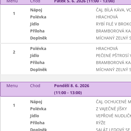
Menu
Chod
Pátek 5. 6. 2026 (11:00 - 13:00)
Nápoj
ČAJ, BÍLÁ KÁVA, 
1
Polévka
HRACHOVÁ
Jídlo
RYBÍ FILÉ V BRO
Příloha
BRAMBOROVÁ KA
Doplněk
MÍCHANÝ ZELNÝ 
Polévka
HRACHOVÁ
2
Jídlo
PEČENÉ PŠTROSÍ 
Příloha
BRAMBOROVÁ KA
Doplněk
MÍCHANÝ ZELNÝ 
Menu
Chod
Pondělí 8. 6. 2026
(11:00 - 13:00)
Nápoj
ČAJ, OCHUCENÉ 
1
Polévka
Z VAJEČNÉ JÍŠKY
Jídlo
VEPŘOVÉ NUDLIČ
Příloha
RÝŽE
Doplněk
SALÁT LEDOVÝ SE