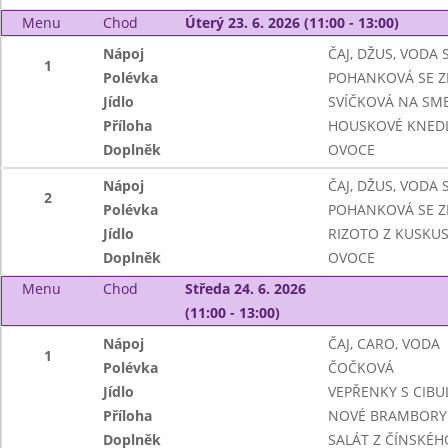
Menu
Chod
Úterý 23. 6. 2026 (11:00 - 13:00)
Nápoj
ČAJ, DŽUS, VODA
1
Polévka
POHANKOVÁ SE Z
Jídlo
SVÍČKOVÁ NA SM
Příloha
HOUSKOVÉ KNEDL
Doplněk
OVOCE
Nápoj
ČAJ, DŽUS, VODA
2
Polévka
POHANKOVÁ SE Z
Jídlo
RIZOTO Z KUSKUS
Doplněk
OVOCE
Menu
Chod
Středa 24. 6. 2026
(11:00 - 13:00)
Nápoj
ČAJ, CARO, VODA
1
Polévka
ČOČKOVÁ
Jídlo
VEPŘENKY S CIBUL
Příloha
NOVÉ BRAMBORY
Doplněk
SALÁT Z ČÍNSKÉH