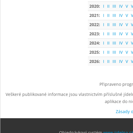
2020:
I
II
III
IV
V
V
2021:
I
II
III
IV
V
V
2022:
I
II
III
IV
V
V
2023:
I
II
III
IV
V
V
2024:
I
II
III
IV
V
V
2025:
I
II
III
IV
V
V
2026:
I
II
III
IV
V
V
Připraveno progr
Veškeré publikované informace jsou vlastnictvím příslušné jídel
aplikace do n
Zásady 
Objednávkový systém
www.jidelna.c