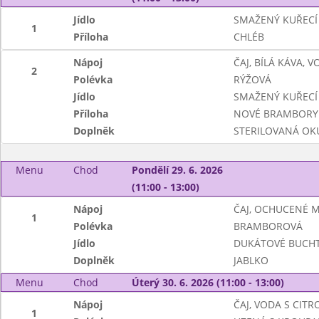
Jídlo
SMAŽENÝ KUŘECÍ 
1
Příloha
CHLÉB
Nápoj
ČAJ, BÍLÁ KÁVA, 
2
Polévka
RÝŽOVÁ
Jídlo
SMAŽENÝ KUŘECÍ 
Příloha
NOVÉ BRAMBORY
Doplněk
STERILOVANÁ OK
Menu
Chod
Pondělí 29. 6. 2026
(11:00 - 13:00)
Nápoj
ČAJ, OCHUCENÉ 
1
Polévka
BRAMBOROVÁ
Jídlo
DUKÁTOVÉ BUCHT
Doplněk
JABLKO
Menu
Chod
Úterý 30. 6. 2026 (11:00 - 13:00)
Nápoj
ČAJ, VODA S CIT
1