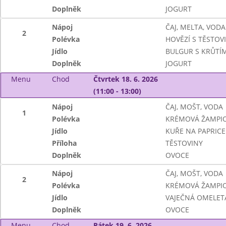
Doplněk
JOGURT
Nápoj
ČAJ, MELTA, VOD
2
Polévka
HOVĚZÍ S TĚSTOV
Jídlo
BULGUR S KRŮTÍ
Doplněk
JOGURT
Menu
Chod
Čtvrtek 18. 6. 2026
(11:00 - 13:00)
Nápoj
ČAJ, MOŠT, VODA
1
Polévka
KRÉMOVÁ ŽAMPI
Jídlo
KUŘE NA PAPRICE
Příloha
TĚSTOVINY
Doplněk
OVOCE
Nápoj
ČAJ, MOŠT, VODA
2
Polévka
KRÉMOVÁ ŽAMPI
Jídlo
VAJEČNÁ OMELET
Doplněk
OVOCE
Menu
Chod
Pátek 19. 6. 2026