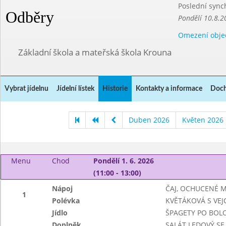
Poslední sync
Odběry
Pondělí 10.8.2
Omezení obje
Základní škola a mateřská škola Krouna
Vybrat jídelnu
Jídelní lístek
Historie
Kontakty a informace
Doch
Duben 2026
Květen 2026
Menu
Chod
Pondělí 1. 6. 2026
(11:00 - 13:00)
Nápoj
ČAJ, OCHUCENÉ 
1
Polévka
KVĚTÁKOVÁ S VEJ
Jídlo
ŠPAGETY PO BOL
Doplněk
SALÁT LEDOVÝ SE