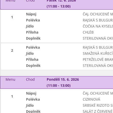
Menu
Chod
Pátek 12. 6. 2026
(11:00 - 13:00)
Nápoj
ČAJ, OCHUCENÉ 
1
Polévka
RAJSKÁ S BULGU
Jídlo
ČOČKA NA KYSEL
Příloha
CHLÉB
Doplněk
STERILOVANÁ OK
Polévka
RAJSKÁ S BULGU
2
Jídlo
SMAŽENÁ KUŘECÍ
Příloha
PETRŽELOVÉ BR
Doplněk
STERILOVANÁ OK
Menu
Chod
Pondělí 15. 6. 2026
(11:00 - 13:00)
Nápoj
ČAJ, OCHUCENÉ 
1
Polévka
CIZRNOVÁ
Jídlo
SRBSKÉ RIZOTO S
Doplněk
SALÁT Z ČERVENÉ 