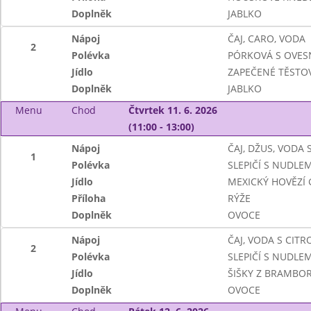
Doplněk
JABLKO
Nápoj
ČAJ, CARO, VODA
2
Polévka
PÓRKOVÁ S OVES
Jídlo
ZAPEČENÉ TĚSTOV
Doplněk
JABLKO
Menu
Chod
Čtvrtek 11. 6. 2026
(11:00 - 13:00)
Nápoj
ČAJ, DŽUS, VODA
1
Polévka
SLEPIČÍ S NUDLEM
Jídlo
MEXICKÝ HOVĚZÍ 
Příloha
RÝŽE
Doplněk
OVOCE
Nápoj
ČAJ, VODA S CIT
2
Polévka
SLEPIČÍ S NUDLEM
Jídlo
ŠIŠKY Z BRAMBO
Doplněk
OVOCE