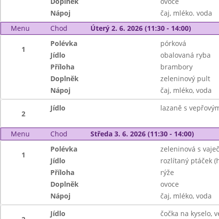
Doplněk
ovoce
Nápoj
čaj, mléko. voda
Menu
Chod
Úterý 2. 6. 2026 (11:30 - 14:00)
Polévka
pórková
1
Jídlo
obalovaná ryba
Příloha
brambory
Doplněk
zeleninový pult
Nápoj
čaj, mléko, voda
Jídlo
lazaně s vepřový
2
Menu
Chod
Středa 3. 6. 2026 (11:30 - 14:00)
Polévka
zeleninová s vaje
1
Jídlo
rozlítaný ptáček 
Příloha
rýže
Doplněk
ovoce
Nápoj
čaj, mléko, voda
Jídlo
čočka na kyselo, v