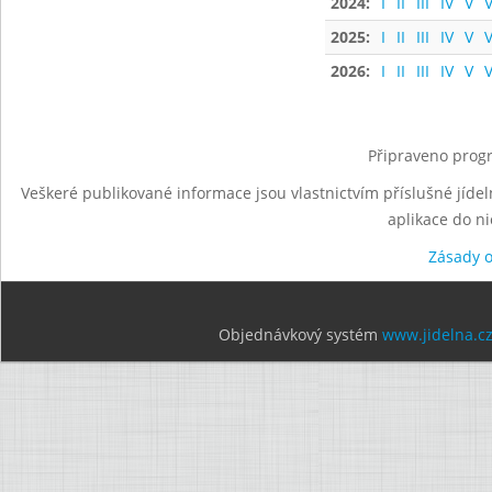
2024:
I
II
III
IV
V
V
2025:
I
II
III
IV
V
V
2026:
I
II
III
IV
V
V
Připraveno progr
Veškeré publikované informace jsou vlastnictvím příslušné jídel
aplikace do n
Zásady 
Objednávkový systém
www.jidelna.c