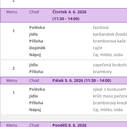
2
Menu
Chod
Čtvrtek 4. 6. 2026
(11:30 - 14:00)
Polévka
fazolová
1
Jídlo
karbanátek (hově
Příloha
bramborová kaše
Doplněk
rajče
Nápoj
čaj, mléko, voda
Jídlo
zapečená brokolic
2
Příloha
brambory
Menu
Chod
Pátek 5. 6. 2026 (11:30 - 14:00)
Polévka
vývar s kuskusem
1
Jídlo
krůtí maso pečené
Příloha
bramborový knedl
Nápoj
čaj, mléko, voda
Menu
Chod
Pondělí 8. 6. 2026