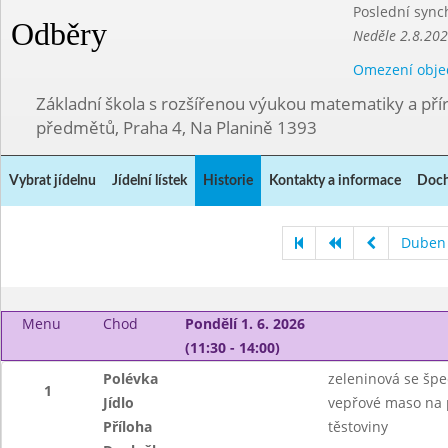
Poslední sync
Odběry
Neděle 2.8.20
Omezení obje
Základní škola s rozšířenou výukou matematiky a př
předmětů, Praha 4, Na Planině 1393
Vybrat jídelnu
Jídelní lístek
Historie
Kontakty a informace
Doch
Duben
Menu
Chod
Pondělí 1. 6. 2026
(11:30 - 14:00)
Polévka
zeleninová se špe
1
Jídlo
vepřové maso na 
Příloha
těstoviny