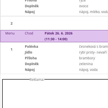
Příloha
rýže
Doplněk
ovoce
Nápoj
nápoj, mléko, vod
2
Menu
Chod
Pátek 26. 6. 2026
(11:30 - 14:00)
Polévka
česneková s bra
1
Jídlo
rybí prsty- nevař
Příloha
brambory
Doplněk
zelenina
Nápoj
nápoj, voda
Reklama: