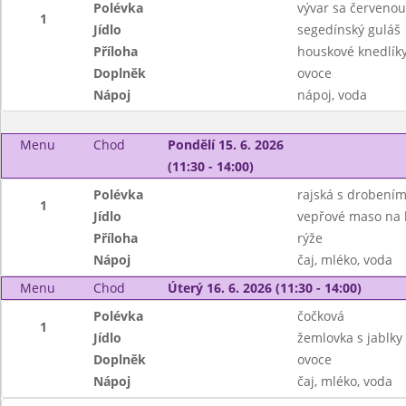
Polévka
vývar sa červeno
1
Jídlo
segedínský guláš
Příloha
houskové knedlík
Doplněk
ovoce
Nápoj
nápoj, voda
Menu
Chod
Pondělí 15. 6. 2026
(11:30 - 14:00)
Polévka
rajská s drobení
1
Jídlo
vepřové maso na 
Příloha
rýže
Nápoj
čaj, mléko, voda
Menu
Chod
Úterý 16. 6. 2026 (11:30 - 14:00)
Polévka
čočková
1
Jídlo
žemlovka s jablky
Doplněk
ovoce
Nápoj
čaj, mléko, voda