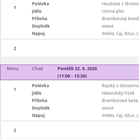
Polévka
Houbová s těstov
1
Jídlo
Uzená plec
Příloha
Bramborový knedlí
Doplněk
ovoce
Nápoj
mléko, čaj, džus, 
2
Menu
Chod
Pondělí 22. 6. 2026
(11:00 - 13:30)
Polévka
Rajská s těstovin
1
Jídlo
Holandský řízek
Příloha
Bramborová kaše, s
Doplněk
ovoce
Nápoj
mléko, čaj, džus, 
2