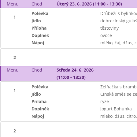
Menu
Chod
Úterý 23. 6. 2026 (11:00 - 13:30)
Polévka
Drůbeží s bylinko
1
Jídlo
debrecínský gulá
Příloha
těstoviny
Doplněk
ovoce
Nápoj
mléko, čaj, džus, c
2
Menu
Chod
Středa 24. 6. 2026
(11:00 - 13:30)
Polévka
Zelňačka s bram
1
Jídlo
Čínská směs se ze
Příloha
rýže
Doplněk
jogurt Bohunka
Nápoj
mléko, džus, citro
2