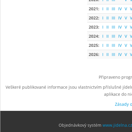
2021:
I
II
III
IV
V
V
2022:
I
II
III
IV
V
V
2023:
I
II
III
IV
V
V
2024:
I
II
III
IV
V
V
2025:
I
II
III
IV
V
V
2026:
I
II
III
IV
V
V
Připraveno progr
Veškeré publikované informace jsou vlastnictvím příslušné jídel
aplikace do n
Zásady 
Objednávkový systém
www.jidelna.c