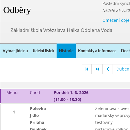
Poslední sync
Odběry
Neděle 26.7.2
Omezení obje
Základní škola Vítězslava Hálka Odolena Voda
Vybrat jídelnu
Jídelní lístek
Historie
Kontakty a informace
Doch
Duben
Menu
Chod
Pondělí 1. 6. 2026
(11:00 - 13:30)
Polévka
Zeleninová s oves
1
Jídlo
maďarský vepřový
Příloha
těstoviny
Doplněk
pistáciové rollino