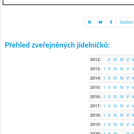
Duben
Přehled zveřejněných jídelníčků:
2012:
II
III
IV
V
V
2013:
I
II
III
IV
V
V
2014:
I
II
III
IV
V
V
2015:
I
II
III
IV
V
V
2016:
I
II
III
IV
V
V
2017:
I
II
III
IV
V
V
2018:
I
II
III
IV
V
V
2019:
I
II
III
IV
V
V
2020:
I
II
III
V
V