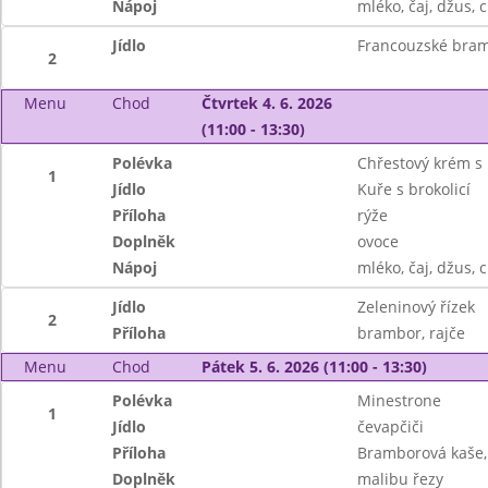
Nápoj
mléko, čaj, džus, c
Jídlo
Francouzské bram
2
Menu
Chod
Čtvrtek 4. 6. 2026
(11:00 - 13:30)
Polévka
Chřestový krém s
1
Jídlo
Kuře s brokolicí
Příloha
rýže
Doplněk
ovoce
Nápoj
mléko, čaj, džus, c
Jídlo
Zeleninový řízek
2
Příloha
brambor, rajče
Menu
Chod
Pátek 5. 6. 2026 (11:00 - 13:30)
Polévka
Minestrone
1
Jídlo
čevapčiči
Příloha
Bramborová kaše, s
Doplněk
malibu řezy