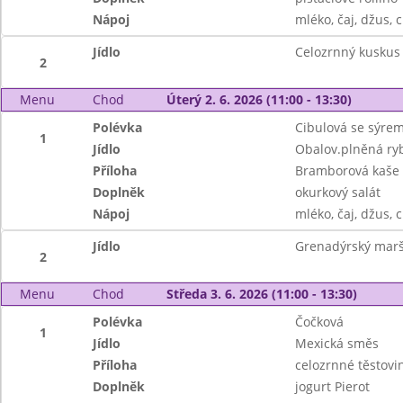
Nápoj
mléko, čaj, džus, c
Jídlo
Celozrnný kuskus
2
Menu
Chod
Úterý 2. 6. 2026 (11:00 - 13:30)
Polévka
Cibulová se sýre
1
Jídlo
Obalov.plněná ry
Příloha
Bramborová kaše
Doplněk
okurkový salát
Nápoj
mléko, čaj, džus, c
Jídlo
Grenadýrský marš
2
Menu
Chod
Středa 3. 6. 2026 (11:00 - 13:30)
Polévka
Čočková
1
Jídlo
Mexická směs
Příloha
celozrnné těstovi
Doplněk
jogurt Pierot