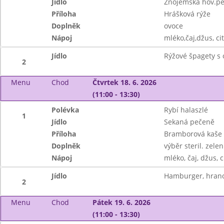
Jídlo
Znojemská hov.p
Příloha
Hrášková rýže
Doplněk
ovoce
Nápoj
mléko,čaj,džus, c
Jídlo
Rýžové špagety s o
2
Menu
Chod
Čtvrtek 18. 6. 2026
(11:00 - 13:30)
Polévka
Rybí halaszlé
1
Jídlo
Sekaná pečeně
Příloha
Bramborová kaše
Doplněk
výběr steril. zelen
Nápoj
mléko, čaj, džus, c
Jídlo
Hamburger, hrano
2
Menu
Chod
Pátek 19. 6. 2026
(11:00 - 13:30)