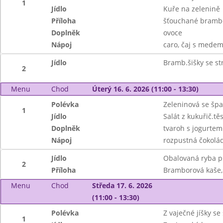
1
Jídlo
Kuře na zelenině
Příloha
šťouchané brambo
Doplněk
ovoce
Nápoj
caro, čaj s medem,
Jídlo
Bramb.šišky se st
2
Menu
Chod
Úterý 16. 6. 2026 (11:00 - 13:30)
Polévka
Zeleninová se šp
1
Jídlo
Salát z kukuřič.t
Doplněk
tvaroh s jogurtem
Nápoj
rozpustná čokoláda
Jídlo
Obalovaná ryba p
2
Příloha
Bramborová kaše,
Menu
Chod
Středa 17. 6. 2026
(11:00 - 13:30)
Polévka
Z vaječné jíšky s
1