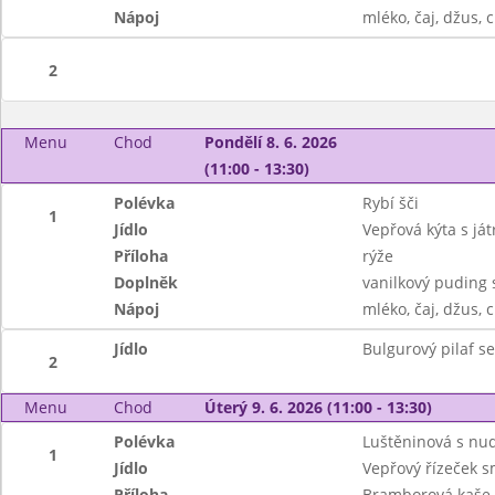
Nápoj
mléko, čaj, džus, c
2
Menu
Chod
Pondělí 8. 6. 2026
(11:00 - 13:30)
Polévka
Rybí šči
1
Jídlo
Vepřová kýta s ját
Příloha
rýže
Doplněk
vanilkový puding
Nápoj
mléko, čaj, džus, c
Jídlo
Bulgurový pilaf s
2
Menu
Chod
Úterý 9. 6. 2026 (11:00 - 13:30)
Polévka
Luštěninová s nu
1
Jídlo
Vepřový řízeček 
Příloha
Bramborová kaše, 