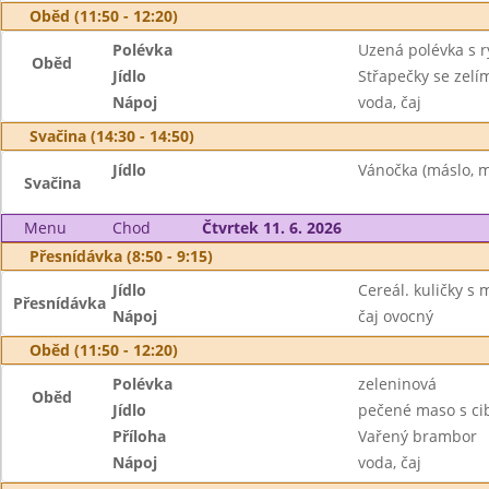
Oběd (11:50 - 12:20)
Polévka
Uzená polévka s r
Oběd
Jídlo
Střapečky se zelí
Nápoj
voda, čaj
Svačina (14:30 - 14:50)
Jídlo
Vánočka (máslo, m
Svačina
Menu
Chod
Čtvrtek 11. 6. 2026
Přesnídávka (8:50 - 9:15)
Jídlo
Cereál. kuličky s 
Přesnídávka
Nápoj
čaj ovocný
Oběd (11:50 - 12:20)
Polévka
zeleninová
Oběd
Jídlo
pečené maso s ci
Příloha
Vařený brambor
Nápoj
voda, čaj