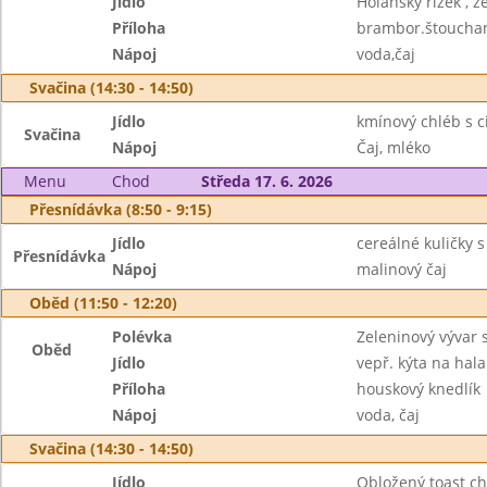
Jídlo
Holanský řízek , z
Příloha
brambor.štoucha
Nápoj
voda,čaj
Svačina (14:30 - 14:50)
Jídlo
kmínový chléb s c
Svačina
Nápoj
Čaj, mléko
Menu
Chod
Středa 17. 6. 2026
Přesnídávka (8:50 - 9:15)
Jídlo
cereálné kuličky 
Přesnídávka
Nápoj
malinový čaj
Oběd (11:50 - 12:20)
Polévka
Zeleninový vývar 
Oběd
Jídlo
vepř. kýta na hala
Příloha
houskový knedlík
Nápoj
voda, čaj
Svačina (14:30 - 14:50)
Jídlo
Obložený toast chl