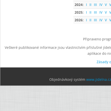
2024:
I
II
III
IV
V
V
2025:
I
II
III
IV
V
V
2026:
I
II
III
IV
V
V
Připraveno progr
Veškeré publikované informace jsou vlastnictvím příslušné jídel
aplikace do n
Zásady 
Objednávkový systém
www.jidelna.c