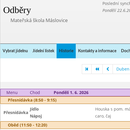
Poslední sync
Odběry
Pondělí 22.6.2
Mateřská škola Máslovice
Vybrat jídelnu
Jídelní lístek
Historie
Kontakty a informace
Doch
Duben
Menu
Chod
Pondělí 1. 6. 2026
Přesnídávka (8:50 - 9:15)
Jídlo
Houska s pom. má
Přesnídávka
Nápoj
caro, čaj
Oběd (11:50 - 12:20)