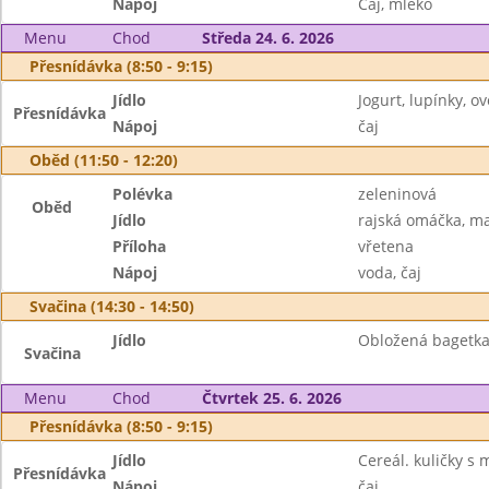
Nápoj
Čaj, mléko
Menu
Chod
Středa 24. 6. 2026
Přesnídávka (8:50 - 9:15)
Jídlo
Jogurt, lupínky, o
Přesnídávka
Nápoj
čaj
Oběd (11:50 - 12:20)
Polévka
zeleninová
Oběd
Jídlo
rajská omáčka, m
Příloha
vřetena
Nápoj
voda, čaj
Svačina (14:30 - 14:50)
Jídlo
Obložená bagetka,
Svačina
Menu
Chod
Čtvrtek 25. 6. 2026
Přesnídávka (8:50 - 9:15)
Jídlo
Cereál. kuličky s
Přesnídávka
Nápoj
čaj