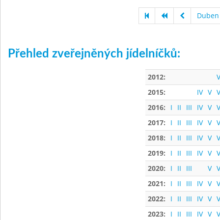
Duben
Přehled zveřejněných jídelníčků:
2012:
V
2015:
IV
V
V
2016:
I
II
III
IV
V
V
2017:
I
II
III
IV
V
V
2018:
I
II
III
IV
V
V
2019:
I
II
III
IV
V
V
2020:
I
II
III
V
V
2021:
I
II
III
IV
V
V
2022:
I
II
III
IV
V
V
2023:
I
II
III
IV
V
V