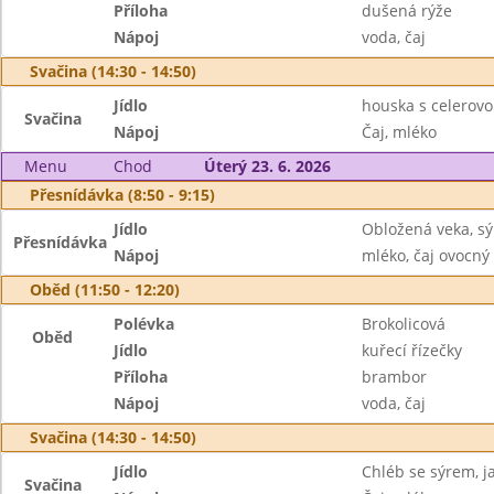
Příloha
dušená rýže
Nápoj
voda, čaj
Svačina (14:30 - 14:50)
Jídlo
houska s celerov
Svačina
Nápoj
Čaj, mléko
Menu
Chod
Úterý 23. 6. 2026
Přesnídávka (8:50 - 9:15)
Jídlo
Obložená veka, sý
Přesnídávka
Nápoj
mléko, čaj ovocný
Oběd (11:50 - 12:20)
Polévka
Brokolicová
Oběd
Jídlo
kuřecí řízečky
Příloha
brambor
Nápoj
voda, čaj
Svačina (14:30 - 14:50)
Jídlo
Chléb se sýrem, j
Svačina