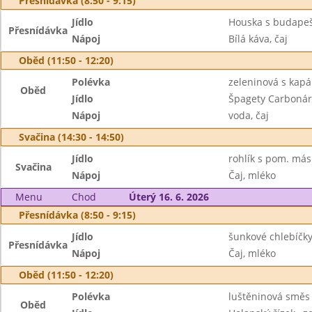
Přesnídávka (8:50 - 9:15)
Jídlo
Houska s budapeš
Přesnídávka
Nápoj
Bílá káva, čaj
Oběd (11:50 - 12:20)
Polévka
zeleninová s kap
Oběd
Jídlo
Špagety Carboná
Nápoj
voda, čaj
Svačina (14:30 - 14:50)
Jídlo
rohlík s pom. más
Svačina
Nápoj
Čaj, mléko
Menu
Chod
Úterý 16. 6. 2026
Přesnídávka (8:50 - 9:15)
Jídlo
šunkové chlebíčky
Přesnídávka
Nápoj
Čaj, mléko
Oběd (11:50 - 12:20)
Polévka
luštěninová směs
Oběd