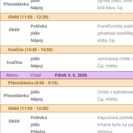
Jídlo
Sýrový toast, zele
Přesnídávka
Nápoj
bílá káva, čaj
Oběd (11:50 - 12:20)
Polévka
Frankfurtská polé
Oběd
Jídlo
jahodové knedlík
Nápoj
voda, čaj
Svačina (14:30 - 14:50)
Jídlo
semínkový chléb s
Svačina
Nápoj
Čaj, mléko
Menu
Chod
Pátek 5. 6. 2026
Přesnídávka (8:50 - 9:15)
Jídlo
Chléb s bylinkov
Přesnídávka
Nápoj
Čaj, mléko
Oběd (11:50 - 12:20)
Polévka
Kapustová polévk
Oběd
Jídlo
trhané kuře na pa
Příloha
vřetena