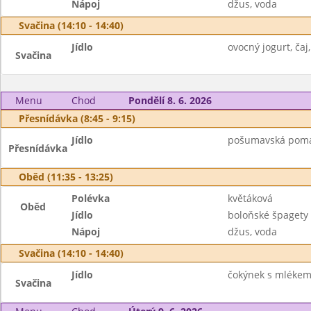
Nápoj
džus, voda
Svačina (14:10 - 14:40)
Jídlo
ovocný jogurt, čaj,
Svačina
Menu
Chod
Pondělí 8. 6. 2026
Přesnídávka (8:45 - 9:15)
Jídlo
pošumavská pomazá
Přesnídávka
Oběd (11:35 - 13:25)
Polévka
květáková
Oběd
Jídlo
boloňské špagety
Nápoj
džus, voda
Svačina (14:10 - 14:40)
Jídlo
čokýnek s mlékem,
Svačina