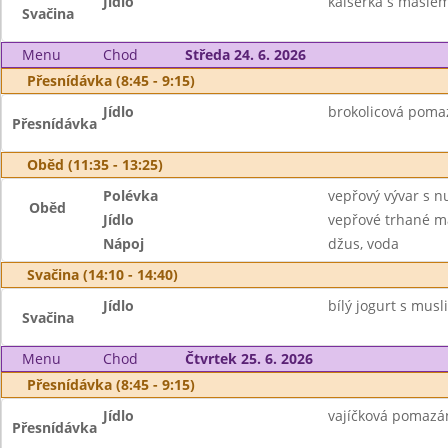
Jídlo
kaiserka s máslem
Svačina
Menu
Chod
Středa 24. 6. 2026
Přesnídávka (8:45 - 9:15)
Jídlo
brokolicová poma
Přesnídávka
Oběd (11:35 - 13:25)
Polévka
vepřový vývar s n
Oběd
Jídlo
vepřové trhané ma
Nápoj
džus, voda
Svačina (14:10 - 14:40)
Jídlo
bílý jogurt s musl
Svačina
Menu
Chod
Čtvrtek 25. 6. 2026
Přesnídávka (8:45 - 9:15)
Jídlo
vajíčková pomazán
Přesnídávka