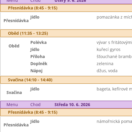
Menu
Chod
Úterý 9. 6. 2026
Přesnídávka (8:45 - 9:15)
Jídlo
pomazánka z míchan
Přesnídávka
Oběd (11:35 - 13:25)
Polévka
vývar s fritátový
Oběd
Jídlo
kuřecí gyros
Příloha
šťouchané brambo
Doplněk
zelenina
Nápoj
džus, voda
Svačina (14:10 - 14:40)
Jídlo
bageta, kefírové m
Svačina
Menu
Chod
Středa 10. 6. 2026
Přesnídávka (8:45 - 9:15)
Jídlo
námořnická pomaz
Přesnídávka