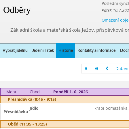
Poslední sync
Odběry
Pátek 10.7.202
Omezení obje
Základní škola a mateřská škola Ježov, příspěvková o
Vybrat jídelnu
Jídelní lístek
Historie
Kontakty a informace
Doch
Duben
Menu
Chod
Pondělí 1. 6. 2026
Přesnídávka (8:45 - 9:15)
Jídlo
krabí pomazánka, c
Přesnídávka
Oběd (11:35 - 13:25)