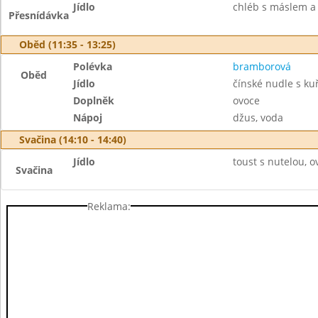
Jídlo
chléb s máslem a v
Přesnídávka
Oběd (11:35 - 13:25)
Polévka
bramborová
Oběd
Jídlo
čínské nudle s k
Doplněk
ovoce
Nápoj
džus, voda
Svačina (14:10 - 14:40)
Jídlo
toust s nutelou, o
Svačina
Reklama: