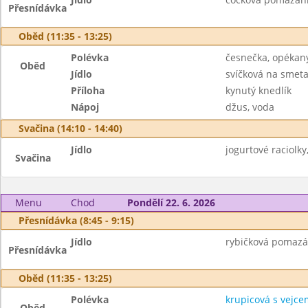
Přesnídávka
Oběd (11:35 - 13:25)
Polévka
česnečka, opékaný
Oběd
Jídlo
svíčková na smet
Příloha
kynutý knedlík
Nápoj
džus, voda
Svačina (14:10 - 14:40)
Jídlo
jogurtové raciolky
Svačina
Menu
Chod
Pondělí 22. 6. 2026
Přesnídávka (8:45 - 9:15)
Jídlo
rybičková pomazán
Přesnídávka
Oběd (11:35 - 13:25)
Polévka
krupicová s vejce
Oběd