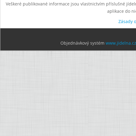
Veškeré publikované informace jsou vlastnictvím příslušné jídel
aplikace do n
Zásady 
Objednávkový systém
www.jidelna.c