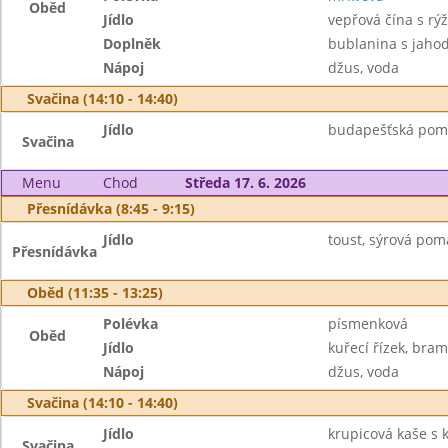
Oběd
Jídlo
vepřová čína s rýž
Doplněk
bublanina s jaho
Nápoj
džus, voda
Svačina (14:10 - 14:40)
Jídlo
budapešťská pomaz
Svačina
Menu
Chod
Středa 17. 6. 2026
Přesnídávka (8:45 - 9:15)
Jídlo
toust, sýrová poma
Přesnídávka
Oběd (11:35 - 13:25)
Polévka
písmenková
Oběd
Jídlo
kuřecí řízek, bra
Nápoj
džus, voda
Svačina (14:10 - 14:40)
Jídlo
krupicová kaše s 
Svačina