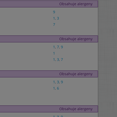
Obsahuje alergeny
9
1
,
3
7
Obsahuje alergeny
1
,
7
,
9
1
1
,
3
,
7
Obsahuje alergeny
1
,
3
,
9
1
,
6
Obsahuje alergeny
1
,
3
,
9