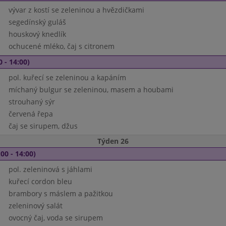
vývar z kostí se zeleninou a hvězdičkami
segedínský guláš
houskový knedlík
ochucené mléko, čaj s citronem
0 - 14:00)
pol. kuřecí se zeleninou a kapáním
míchaný bulgur se zeleninou, masem a houbami
strouhaný sýr
červená řepa
čaj se sirupem, džus
Týden 26
00 - 14:00)
pol. zeleninová s jáhlami
kuřecí cordon bleu
brambory s máslem a pažitkou
zeleninový salát
ovocný čaj, voda se sirupem