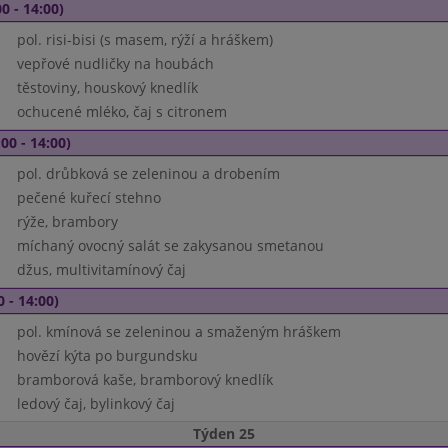
0 - 14:00)
pol. risi-bisi (s masem, rýží a hráškem)
vepřové nudličky na houbách
těstoviny, houskový knedlík
ochucené mléko, čaj s citronem
00 - 14:00)
pol. drůbková se zeleninou a drobením
pečené kuřecí stehno
rýže, brambory
míchaný ovocný salát se zakysanou smetanou
džus, multivitamínový čaj
0 - 14:00)
pol. kmínová se zeleninou a smaženým hráškem
hovězí kýta po burgundsku
bramborová kaše, bramborový knedlík
ledový čaj, bylinkový čaj
Týden 25