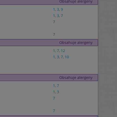
Obsahuje alergeny
1
,
3
,
9
1
,
3
,
7
7
7
Obsahuje alergeny
1
,
7
,
12
1
,
3
,
7
,
10
Obsahuje alergeny
1
,
7
1
,
3
7
7