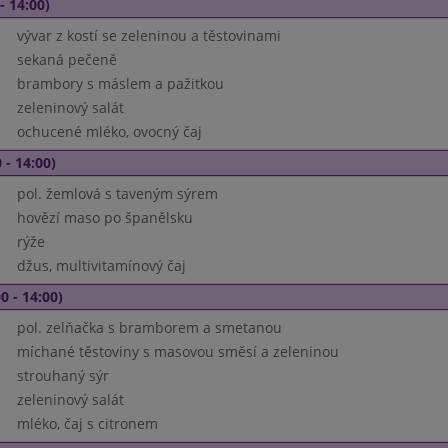
- 14:00)
vývar z kostí se zeleninou a těstovinami
sekaná pečeně
brambory s máslem a pažitkou
zeleninový salát
ochucené mléko, ovocný čaj
 - 14:00)
pol. žemlová s taveným sýrem
hovězí maso po španělsku
rýže
džus, multivitamínový čaj
0 - 14:00)
pol. zelňačka s bramborem a smetanou
míchané těstoviny s masovou směsí a zeleninou
strouhaný sýr
zeleninový salát
mléko, čaj s citronem