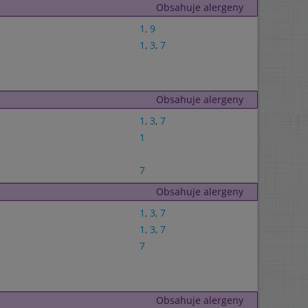
Obsahuje alergeny
1
,
9
1
,
3
,
7
Obsahuje alergeny
1
,
3
,
7
1
7
Obsahuje alergeny
1
,
3
,
7
1
,
3
,
7
7
Obsahuje alergeny