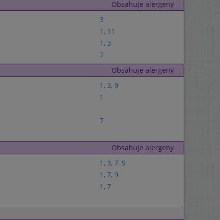
Obsahuje alergeny
3
1
,
11
1
,
3
7
Obsahuje alergeny
1
,
3
,
9
1
7
Obsahuje alergeny
1
,
3
,
7
,
9
1
,
7
,
9
1
,
7