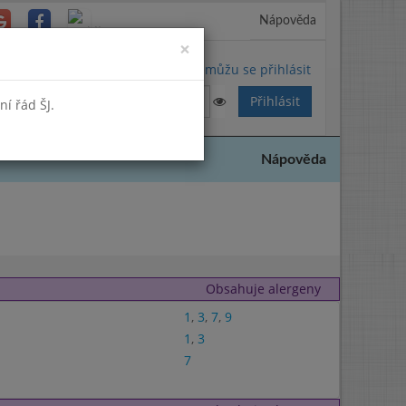
Nápověda
Close
×
Nemůžu se přihlásit
í řád ŠJ.
Nápověda
Obsahuje alergeny
1
,
3
,
7
,
9
1
,
3
7