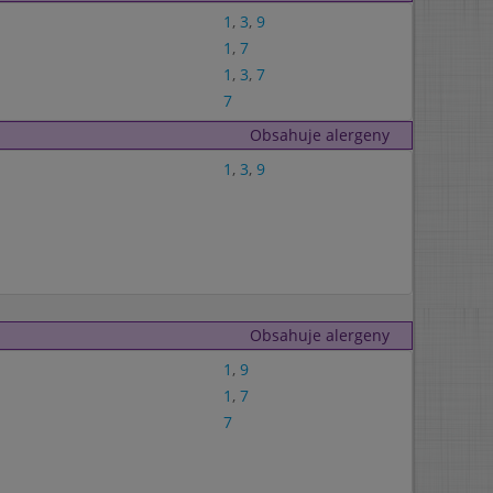
1
,
3
,
9
1
,
7
1
,
3
,
7
7
Obsahuje alergeny
1
,
3
,
9
Obsahuje alergeny
1
,
9
1
,
7
7