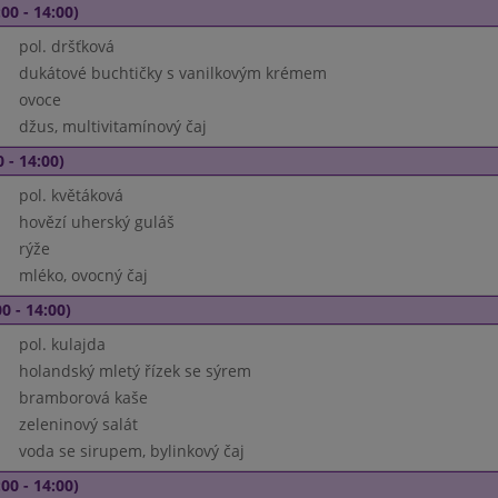
00 - 14:00)
pol. dršťková
dukátové buchtičky s vanilkovým krémem
ovoce
džus, multivitamínový čaj
 - 14:00)
pol. květáková
hovězí uherský guláš
rýže
mléko, ovocný čaj
0 - 14:00)
pol. kulajda
holandský mletý řízek se sýrem
bramborová kaše
zeleninový salát
voda se sirupem, bylinkový čaj
00 - 14:00)