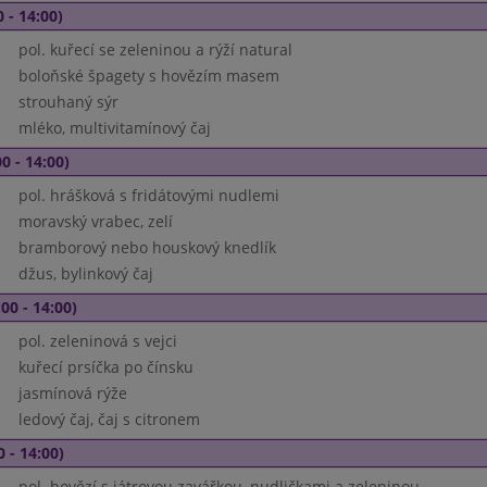
 - 14:00)
pol. kuřecí se zeleninou a rýží natural
boloňské špagety s hovězím masem
strouhaný sýr
mléko, multivitamínový čaj
0 - 14:00)
pol. hrášková s fridátovými nudlemi
moravský vrabec, zelí
bramborový nebo houskový knedlík
džus, bylinkový čaj
00 - 14:00)
pol. zeleninová s vejci
kuřecí prsíčka po čínsku
jasmínová rýže
ledový čaj, čaj s citronem
0 - 14:00)
pol. hovězí s játrovou zavářkou, nudličkami a zeleninou