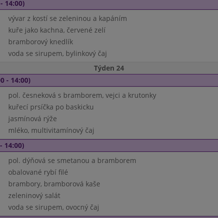
- 14:00)
vývar z kostí se zeleninou a kapáním
kuře jako kachna, červené zelí
bramborový knedlík
voda se sirupem, bylinkový čaj
Týden 24
0 - 14:00)
pol. česneková s bramborem, vejci a krutonky
kuřecí prsíčka po baskicku
jasmínová rýže
mléko, multivitamínový čaj
- 14:00)
pol. dýňová se smetanou a bramborem
obalované rybí filé
brambory, bramborová kaše
zeleninový salát
voda se sirupem, ovocný čaj