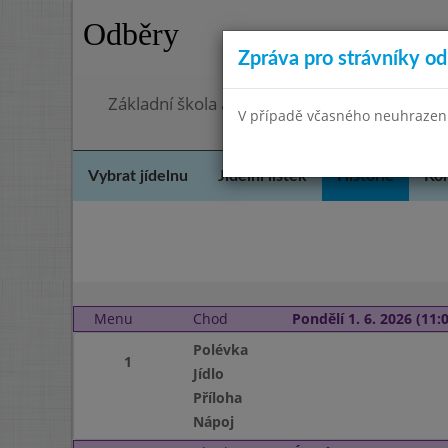
Odběry
Zpráva pro strávníky od 
Základní škola a Mateřská škola, Praha 4, O
V případě včasného neuhrazení 
Vybrat jídelnu
Jídelní lístek
Historie
Kon
Menu
Chod
Pondělí 1. 6. 2026 (11:0
Polévka
1
Jídlo
Příloha
Nápoj