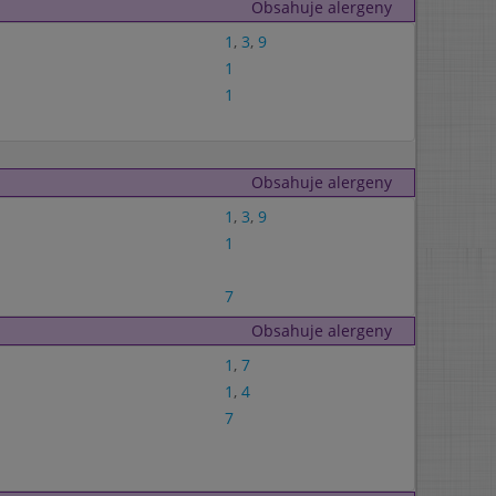
Obsahuje alergeny
1
,
3
,
9
1
1
Obsahuje alergeny
1
,
3
,
9
1
7
Obsahuje alergeny
1
,
7
1
,
4
7