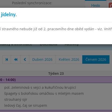
Poslední synchronizace:
Heslo
Pondělí 27.7.2026 13:26
jídelny.
Omezení objednávek
hradní 49
stravného nebude již od 2. pracovního dne oběd vydán - viz. Vnitřn
takty a informace
Docházka
Aktivity
Duben 2026
Květen 2026
Červen 2026
Týden 23
0 - 14:00)
pol. zeleninová s vejci a kukuřičnou krupicí
špagety s boloňskou omáčkou s mletým masem
strouhaný sýr
ledový čaj, čaj se sirupem