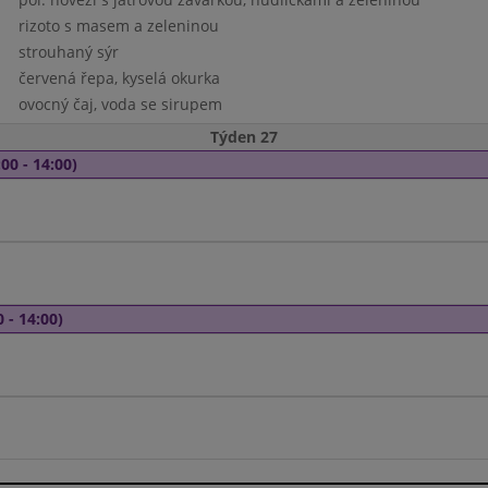
rizoto s masem a zeleninou
strouhaný sýr
červená řepa, kyselá okurka
ovocný čaj, voda se sirupem
Týden 27
00 - 14:00)
 - 14:00)