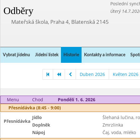
Poslední sync
Odběry
Úterý 14.7.202
Mateřská škola, Praha 4, Blatenská 2145
Vybrat jídelnu
Jídelní lístek
Historie
Kontakty a informace
Spot
Duben 2026
Květen 2026
Menu
Chod
Pondělí 1. 6. 2026
Přesnídávka (8:45 - 9:00)
Jídlo
Šlehaná lučina, ro
Přesnídávka
Doplněk
Zmrzlinka
Nápoj
Čaj, voda, mléko