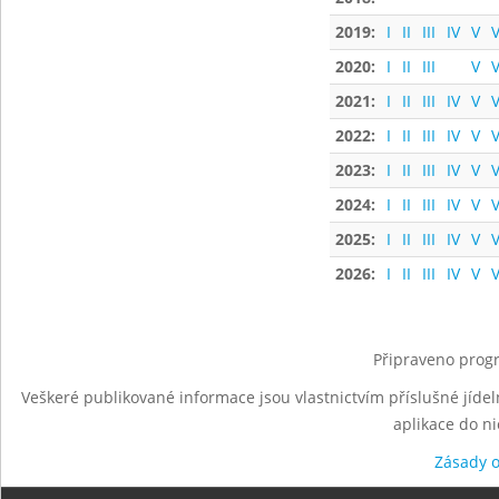
2019:
I
II
III
IV
V
V
2020:
I
II
III
V
V
2021:
I
II
III
IV
V
V
2022:
I
II
III
IV
V
V
2023:
I
II
III
IV
V
V
2024:
I
II
III
IV
V
V
2025:
I
II
III
IV
V
V
2026:
I
II
III
IV
V
V
Připraveno progr
Veškeré publikované informace jsou vlastnictvím příslušné jídel
aplikace do n
Zásady 