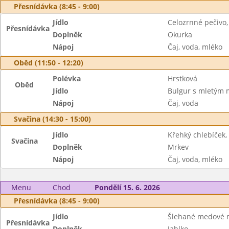
Přesnídávka (8:45 - 9:00)
Jídlo
Celozrnné pečivo,
Přesnídávka
Doplněk
Okurka
Nápoj
Čaj, voda, mléko
Oběd (11:50 - 12:20)
Polévka
Hrstková
Oběd
Jídlo
Bulgur s mletým 
Nápoj
Čaj, voda
Svačina (14:30 - 15:00)
Jídlo
Křehký chlebíček
Svačina
Doplněk
Mrkev
Nápoj
Čaj, voda, mléko
Menu
Chod
Pondělí 15. 6. 2026
Přesnídávka (8:45 - 9:00)
Jídlo
Šlehané medové m
Přesnídávka
Doplněk
Jablko