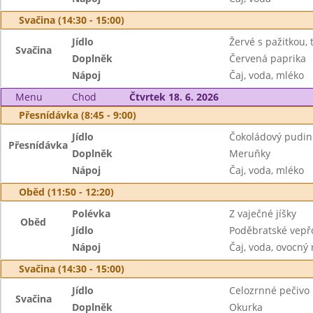
Svačina (14:30 - 15:00)
Jídlo
Žervé s pažitkou, 
Svačina
Doplněk
Červená paprika
Nápoj
Čaj, voda, mléko
Menu
Chod
Čtvrtek 18. 6. 2026
Přesnídávka (8:45 - 9:00)
Jídlo
Čokoládový pudink
Přesnídávka
Doplněk
Meruňky
Nápoj
Čaj, voda, mléko
Oběd (11:50 - 12:20)
Polévka
Z vaječné jíšky
Oběd
Jídlo
Poděbratské vepř
Nápoj
Čaj, voda, ovocný
Svačina (14:30 - 15:00)
Jídlo
Celozrnné pečivo
Svačina
Doplněk
Okurka