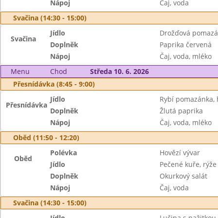
Nápoj
Čaj, voda
Svačina (14:30 - 15:00)
Jídlo
Drožďová pomazán
Svačina
Doplněk
Paprika červená
Nápoj
Čaj, voda, mléko
Menu
Chod
Středa 10. 6. 2026
Přesnídávka (8:45 - 9:00)
Jídlo
Rybí pomazánka, 
Přesnídávka
Doplněk
Žlutá paprika
Nápoj
Čaj, voda, mléko
Oběd (11:50 - 12:20)
Polévka
Hovězí vývar
Oběd
Jídlo
Pečené kuře, rýže
Doplněk
Okurkový salát
Nápoj
Čaj, voda
Svačina (14:30 - 15:00)
Jídlo
Lučina s pažitkou