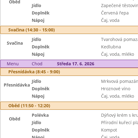
Oběd
Jídlo
Zapečené těstov
Doplněk
Červená řepa
Nápoj
Čaj, voda
Svačina (14:30 - 15:00)
Jídlo
Tvarohová pomazán
Svačina
Doplněk
Kedlubna
Nápoj
Čaj, voda, mléko
Menu
Chod
Středa 17. 6. 2026
Přesnídávka (8:45 - 9:00)
Jídlo
Mrkvová pomazán
Přesnídávka
Doplněk
Hroznové víno
Nápoj
Čaj, voda, mléko
Oběd (11:50 - 12:20)
Polévka
Dýňový krém s kr
Oběd
Jídlo
Přírodní kuřecí p
Doplněk
Kompot
Nápoj
Čaj, voda